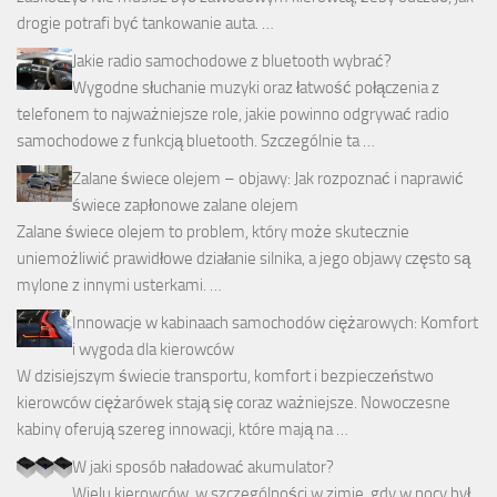
drogie potrafi być tankowanie auta. …
Jakie radio samochodowe z bluetooth wybrać?
Wygodne słuchanie muzyki oraz łatwość połączenia z
telefonem to najważniejsze role, jakie powinno odgrywać radio
samochodowe z funkcją bluetooth. Szczególnie ta …
Zalane świece olejem – objawy: Jak rozpoznać i naprawić
świece zapłonowe zalane olejem
Zalane świece olejem to problem, który może skutecznie
uniemożliwić prawidłowe działanie silnika, a jego objawy często są
mylone z innymi usterkami. …
Innowacje w kabinaach samochodów ciężarowych: Komfort
i wygoda dla kierowców
W dzisiejszym świecie transportu, komfort i bezpieczeństwo
kierowców ciężarówek stają się coraz ważniejsze. Nowoczesne
kabiny oferują szereg innowacji, które mają na …
W jaki sposób naładować akumulator?
Wielu kierowców, w szczególności w zimie, gdy w nocy był