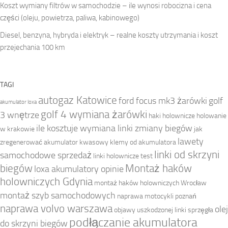
Koszt wymiany filtrów w samochodzie – ile wynosi robocizna i cena
części (oleju, powietrza, paliwa, kabinowego)
Diesel, benzyna, hybryda i elektryk – realne koszty utrzymania i koszt
przejechania 100 km
TAGI
autogaz Katowice
ford focus mk3 żarówki
golf
akumulator loxa
golf 4 wymiana żarówki
3 wnętrze
haki holownicze
holowanie
ile kosztuje wymiana linki zmiany biegów
w krakowie
jak
lawety
zregenerować akumulator kwasowy
klemy od akumulatora
linki od skrzyni
samochodowe sprzedaż
linki holownicze test
biegów
Montaż haków
loxa akumulatory opinie
holowniczych Gdynia
montaż haków holowniczych Wrocław
montaż szyb samochodowych
naprawa motocykli poznań
naprawa volvo warszawa
olej
objawy uszkodzonej linki sprzęgła
podłączanie akumulatora
do skrzyni biegów