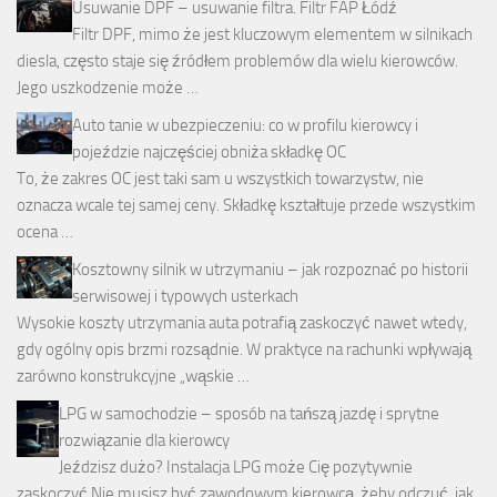
Usuwanie DPF – usuwanie filtra. Filtr FAP Łódź
Filtr DPF, mimo że jest kluczowym elementem w silnikach
diesla, często staje się źródłem problemów dla wielu kierowców.
Jego uszkodzenie może …
Auto tanie w ubezpieczeniu: co w profilu kierowcy i
pojeździe najczęściej obniża składkę OC
To, że zakres OC jest taki sam u wszystkich towarzystw, nie
oznacza wcale tej samej ceny. Składkę kształtuje przede wszystkim
ocena …
Kosztowny silnik w utrzymaniu – jak rozpoznać po historii
serwisowej i typowych usterkach
Wysokie koszty utrzymania auta potrafią zaskoczyć nawet wtedy,
gdy ogólny opis brzmi rozsądnie. W praktyce na rachunki wpływają
zarówno konstrukcyjne „wąskie …
LPG w samochodzie – sposób na tańszą jazdę i sprytne
rozwiązanie dla kierowcy
Jeździsz dużo? Instalacja LPG może Cię pozytywnie
zaskoczyć Nie musisz być zawodowym kierowcą, żeby odczuć, jak