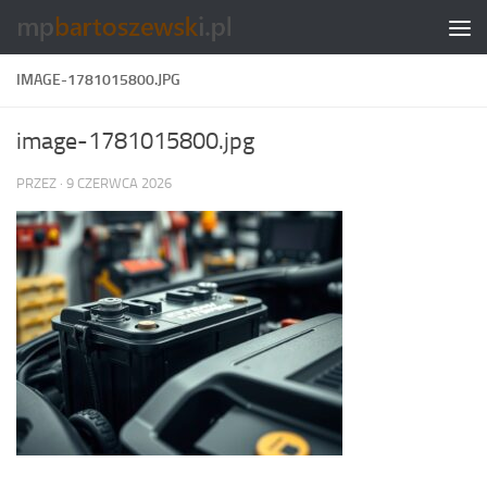
Skip to content
IMAGE-1781015800.JPG
image-1781015800.jpg
PRZEZ
·
9 CZERWCA 2026