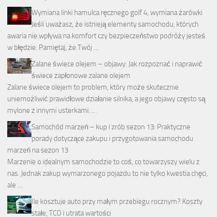
Wymiana linki hamulca ręcznego golf 4, wymiana żarówki
Jeśli uważasz, że istnieją elementy samochodu, których
awaria nie wpływa na komfort czy bezpieczeństwo podróży jesteś
w błędzie. Pamiętaj, że Twój …
Zalane świece olejem – objawy: Jak rozpoznać i naprawić
świece zapłonowe zalane olejem
Zalane świece olejem to problem, który może skutecznie
uniemożliwić prawidłowe działanie silnika, a jego objawy często są
mylone z innymi usterkami. …
Samochód marzeń – kup i zrób sezon 13: Praktyczne
porady dotyczące zakupu i przygotowania samochodu
marzeń na sezon 13
Marzenie o idealnym samochodzie to coś, co towarzyszy wielu z
nas. Jednak zakup wymarzonego pojazdu to nie tylko kwestia chęci,
ale …
Ile kosztuje auto przy małym przebiegu rocznym? Koszty
stałe, TCO i utrata wartości