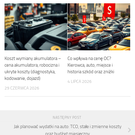
Koszt wymiany akumulatora –
Co wpływa na cenę OC?
cena akumulatora, robocizna i
Kierowca, auto, miejsce i
ukryte koszty (diagnostyka,
historia szkód oraz zniżki
kodowanie, dojazd)
4 LIPCA 2026
29 CZERWCA 2026
NASTĘPNY POST
Jak planować wydatki na auto: TCO, stałe i zmienne koszty
oraz budżet miesięczny