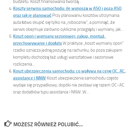
budżetu. Koszt finansowania tworzą...
Koszty serwisu samochodu: ile wynoszą w ASO i poza ASO
oraz jak je planować
Przy planowaniu kosztów utrzymania
auta łatwo skupić się tylko na „robociznie”, a pominąć, że
serwis obejmuje zarówno cykliczne przeglądy i wymiany, jak...
Koszt opon i wymiany sezonowej: zakup, montaż,
przechowywanie i dopłaty
W praktyce „koszt wymiany opon”
rzadko oznacza jedną pozycję na rachunku, bo poza zakupem
kompletu dochodzą też usługi warsztatowe i sezonowe
rozliczenia....
Koszt ubezpieczenia samochodu: co wpływa na cenę OC, AC,
assistance i NNW
Koszt ubezpieczenia samochodu często
wydaje się przypadkowy, dopóki nie zestawi się razem OC i AC
oraz dodatków typu assistance i NNW. W...
MOŻESZ RÓWNIEŻ POLUBIĆ…