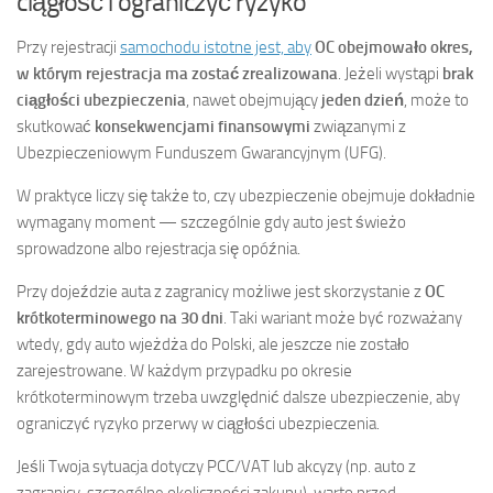
ciągłość i ograniczyć ryzyko
Przy rejestracji
samochodu istotne jest, aby
OC obejmowało okres,
w którym rejestracja ma zostać zrealizowana
. Jeżeli wystąpi
brak
ciągłości ubezpieczenia
, nawet obejmujący
jeden dzień
, może to
skutkować
konsekwencjami finansowymi
związanymi z
Ubezpieczeniowym Funduszem Gwarancyjnym (UFG).
W praktyce liczy się także to, czy ubezpieczenie obejmuje dokładnie
wymagany moment — szczególnie gdy auto jest świeżo
sprowadzone albo rejestracja się opóźnia.
Przy dojeździe auta z zagranicy możliwe jest skorzystanie z
OC
krótkoterminowego na 30 dni
. Taki wariant może być rozważany
wtedy, gdy auto wjeżdża do Polski, ale jeszcze nie zostało
zarejestrowane. W każdym przypadku po okresie
krótkoterminowym trzeba uwzględnić dalsze ubezpieczenie, aby
ograniczyć ryzyko przerwy w ciągłości ubezpieczenia.
Jeśli Twoja sytuacja dotyczy PCC/VAT lub akcyzy (np. auto z