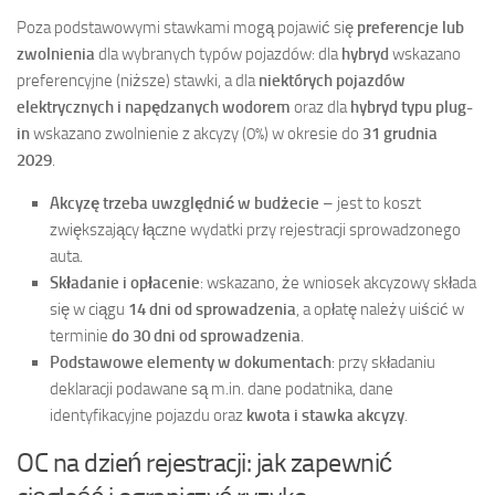
Poza podstawowymi stawkami mogą pojawić się
preferencje lub
zwolnienia
dla wybranych typów pojazdów: dla
hybryd
wskazano
preferencyjne (niższe) stawki, a dla
niektórych pojazdów
elektrycznych i napędzanych wodorem
oraz dla
hybryd typu plug-
in
wskazano zwolnienie z akcyzy (0%) w okresie do
31 grudnia
2029
.
Akcyzę trzeba uwzględnić w budżecie
– jest to koszt
zwiększający łączne wydatki przy rejestracji sprowadzonego
auta.
Składanie i opłacenie
: wskazano, że wniosek akcyzowy składa
się w ciągu
14 dni od sprowadzenia
, a opłatę należy uiścić w
terminie
do 30 dni od sprowadzenia
.
Podstawowe elementy w dokumentach
: przy składaniu
deklaracji podawane są m.in. dane podatnika, dane
identyfikacyjne pojazdu oraz
kwota i stawka akcyzy
.
OC na dzień rejestracji: jak zapewnić