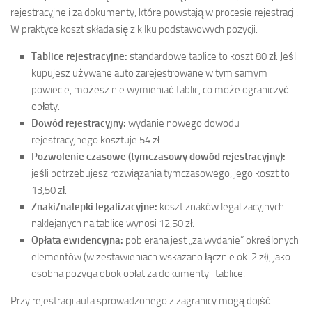
rejestracyjne i za dokumenty, które powstają w procesie rejestracji.
W praktyce koszt składa się z kilku podstawowych pozycji:
Tablice rejestracyjne:
standardowe tablice to koszt 80 zł. Jeśli
kupujesz używane auto zarejestrowane w tym samym
powiecie, możesz nie wymieniać tablic, co może ograniczyć
opłaty.
Dowód rejestracyjny:
wydanie nowego dowodu
rejestracyjnego kosztuje 54 zł.
Pozwolenie czasowe (tymczasowy dowód rejestracyjny):
jeśli potrzebujesz rozwiązania tymczasowego, jego koszt to
13,50 zł.
Znaki/nalepki legalizacyjne:
koszt znaków legalizacyjnych
naklejanych na tablice wynosi 12,50 zł.
Opłata ewidencyjna:
pobierana jest „za wydanie” określonych
elementów (w zestawieniach wskazano łącznie ok. 2 zł), jako
osobna pozycja obok opłat za dokumenty i tablice.
Przy rejestracji auta sprowadzonego z zagranicy mogą dojść