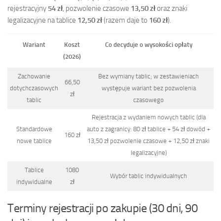
rejestracyjny
54 zł
, pozwolenie czasowe
13,50 zł
oraz znaki
legalizacyjne na tablice
12,50 zł
(razem daje to
160 zł
).
Wariant
Koszt
Co decyduje o wysokości opłaty
(2026)
Zachowanie
Bez wymiany tablic; w zestawieniach
66,50
dotychczasowych
występuje wariant bez pozwolenia
zł
tablic
czasowego
Rejestracja z wydaniem nowych tablic (dla
Standardowe
auto z zagranicy: 80 zł tablice + 54 zł dowód +
160 zł
nowe tablice
13,50 zł pozwolenie czasowe + 12,50 zł znaki
legalizacyjne)
Tablice
1080
Wybór tablic indywidualnych
indywidualne
zł
Terminy rejestracji po zakupie (30 dni, 90