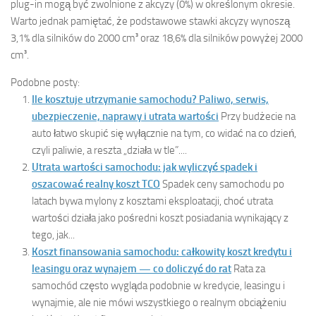
plug-in mogą być zwolnione z akcyzy (0%) w określonym okresie.
Warto jednak pamiętać, że podstawowe stawki akcyzy wynoszą
3,1% dla silników do 2000 cm³ oraz 18,6% dla silników powyżej 2000
cm³.
Podobne posty:
Ile kosztuje utrzymanie samochodu? Paliwo, serwis,
ubezpieczenie, naprawy i utrata wartości
Przy budżecie na
auto łatwo skupić się wyłącznie na tym, co widać na co dzień,
czyli paliwie, a reszta „działa w tle”....
Utrata wartości samochodu: jak wyliczyć spadek i
oszacować realny koszt TCO
Spadek ceny samochodu po
latach bywa mylony z kosztami eksploatacji, choć utrata
wartości działa jako pośredni koszt posiadania wynikający z
tego, jak...
Koszt finansowania samochodu: całkowity koszt kredytu i
leasingu oraz wynajem — co doliczyć do rat
Rata za
samochód często wygląda podobnie w kredycie, leasingu i
wynajmie, ale nie mówi wszystkiego o realnym obciążeniu