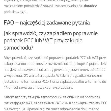
zagranicy, szczególne okoliczności zakupu), warto przed
rozliczeniem potwierdzić stawki i zasady zwolnień u
doradcy
podatkowego
.
FAQ – najczęściej zadawane pytania
Jak sprawdzić, czy zapłaciłem poprawnie
podatek PCC lub VAT przy zakupie
samochodu?
Aby sprawdzić, czy zapłaciłeś poprawnie podatek PCC lub VAT przy
zakupie samochodu, musisz rozróżnić, od kogo kupiłeś pojazd. Jeśli
nabyłeś auto używane od osoby prywatnej, powinieneś uiścić PCC
w wysokości 2% wartości pojazdu. W takim przypadku konieczne
jest złożenie formularza PCC-3 oraz zapłata podatku w terminie do
14 dni od zawarcia umowy kupna-sprzedaży.
Natomiast przy zakupie samochodu w salonie lub od podmiotu
rozliczającego VAT, cena zawiera VAT 23%, a obowiązek zapłaty PCC
nie występuje. Upewnij się, że masz odpowiednie dokumenty,