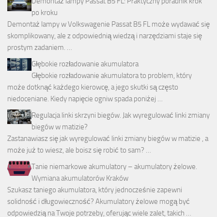
Demontaż lampy Passat B5 FL: Praktyczny poradnik krok
po kroku
Demontaż lampy w Volkswagenie Passat B5 FL może wydawać się
skomplikowany, ale z odpowiednią wiedzą i narzędziami staje się
prostym zadaniem. …
Głębokie rozładowanie akumulatora
Głębokie rozładowanie akumulatora to problem, który
może dotknąć każdego kierowcę, a jego skutki są często
niedoceniane. Kiedy napięcie ogniw spada poniżej …
Regulacja linki skrzyni biegów. Jak wyregulować linki zmiany
biegów w matizie?
Zastanawiasz się jak wyregulować linki zmiany biegów w matizie , a
może już to wiesz, ale boisz się robić to sam? …
Tanie niemarkowe akumulatory – akumulatory żelowe.
Wymiana akumulatorów Kraków
Szukasz taniego akumulatora, który jednocześnie zapewni
solidność i długowieczność? Akumulatory żelowe mogą być
odpowiedzią na Twoje potrzeby, oferując wiele zalet, takich …