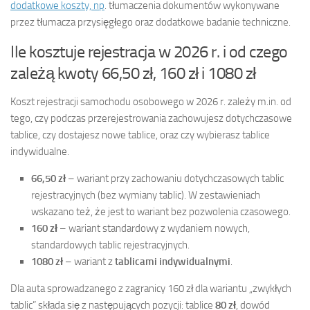
dodatkowe koszty, np
. tłumaczenia dokumentów wykonywane
przez tłumacza przysięgłego oraz dodatkowe badanie techniczne.
Ile kosztuje rejestracja w 2026 r. i od czego
zależą kwoty 66,50 zł, 160 zł i 1080 zł
Koszt rejestracji samochodu osobowego w 2026 r. zależy m.in. od
tego, czy podczas przerejestrowania zachowujesz dotychczasowe
tablice, czy dostajesz nowe tablice, oraz czy wybierasz tablice
indywidualne.
66,50 zł
– wariant przy zachowaniu dotychczasowych tablic
rejestracyjnych (bez wymiany tablic). W zestawieniach
wskazano też, że jest to wariant bez pozwolenia czasowego.
160 zł
– wariant standardowy z wydaniem nowych,
standardowych tablic rejestracyjnych.
1080 zł
– wariant z
tablicami indywidualnymi
.
Dla auta sprowadzanego z zagranicy 160 zł dla wariantu „zwykłych
tablic” składa się z następujących pozycji: tablice
80 zł
, dowód