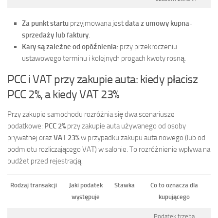
Za punkt startu
przyjmowana jest
data z umowy kupna-
sprzedaży lub faktury
.
Kary są zależne od opóźnienia
: przy przekroczeniu
ustawowego terminu i kolejnych progach kwoty rosną.
PCC i VAT przy zakupie auta: kiedy płacisz
PCC 2%, a kiedy VAT 23%
Przy zakupie samochodu rozróżnia się dwa scenariusze
podatkowe:
PCC 2%
przy zakupie auta używanego od osoby
prywatnej oraz
VAT 23%
w przypadku zakupu auta nowego (lub od
podmiotu rozliczającego VAT) w salonie. To rozróżnienie wpływa na
budżet przed rejestracją.
Rodzaj transakcji
Jaki podatek
Stawka
Co to oznacza dla
występuje
kupującego
Podatek trzeba