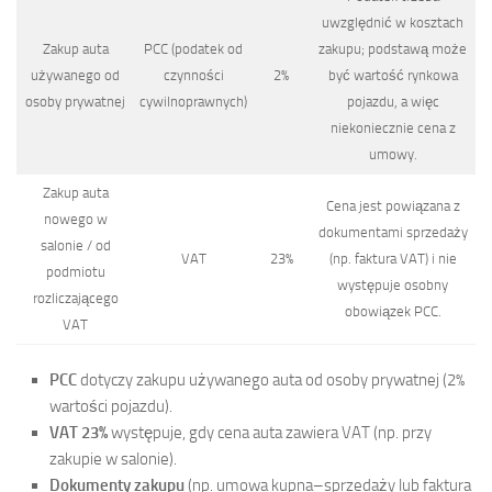
uwzględnić w kosztach
Zakup auta
PCC (podatek od
zakupu; podstawą może
używanego od
czynności
2%
być wartość rynkowa
osoby prywatnej
cywilnoprawnych)
pojazdu, a więc
niekoniecznie cena z
umowy.
Zakup auta
Cena jest powiązana z
nowego w
dokumentami sprzedaży
salonie / od
VAT
23%
(np. faktura VAT) i nie
podmiotu
występuje osobny
rozliczającego
obowiązek PCC.
VAT
PCC
dotyczy zakupu używanego auta od osoby prywatnej (2%
wartości pojazdu).
VAT 23%
występuje, gdy cena auta zawiera VAT (np. przy
zakupie w salonie).
Dokumenty zakupu
(np. umowa kupna–sprzedaży lub faktura