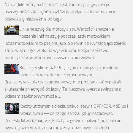
Niskie „kilometry na liczniku” często brzmią jak gwarancja
oszczędności, ale część kosztów posiadania auta w praktyce
pojawia się niezależnie od tego, …
Linka na szyję dla motocyklisty: Wartość i znaczenie
noszenia linki na szyję podczas jazdy motocyklem
Jazda motocyklem to pasjonujące, ale również wymagające zajęcie,
które wiąże się z wieloma wyzwaniami. Bezpieczeństwo
motocyklisty powinno być zawsze na pierwszym …
Brak iskry skuter 4T: Przyczyny i rozwiązania problemu
braku iskry w skuterze czterosuwowym
Brak iskry w skuterze czterosuwowym to problem, który potrafi
skutecznie zniechęcić do jazdy. Ta kluczowa kwestia związana z
układem zapłonowym może …
Koszty utrzymania diesla: paliwo, serwis DPF/EGR, AdBlue i
ryzyko awarii — od czego zależą i jak je oszacować
W dieslu łatwo uznać, że „koszty to głównie paliwo”, bo spalanie
bywa niższe i w zależności od jazdy może wynosić około …