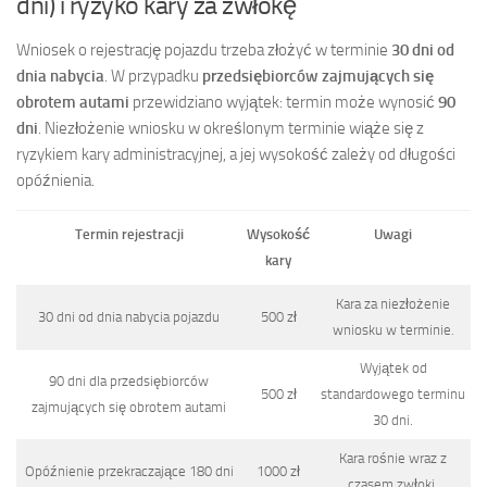
dni) i ryzyko kary za zwłokę
Wniosek o rejestrację pojazdu trzeba złożyć w terminie
30 dni od
dnia nabycia
. W przypadku
przedsiębiorców zajmujących się
obrotem autami
przewidziano wyjątek: termin może wynosić
90
dni
. Niezłożenie wniosku w określonym terminie wiąże się z
ryzykiem kary administracyjnej, a jej wysokość zależy od długości
opóźnienia.
Termin rejestracji
Wysokość
Uwagi
kary
Kara za niezłożenie
30 dni od dnia nabycia pojazdu
500 zł
wniosku w terminie.
Wyjątek od
90 dni dla przedsiębiorców
500 zł
standardowego terminu
zajmujących się obrotem autami
30 dni.
Kara rośnie wraz z
Opóźnienie przekraczające 180 dni
1000 zł
czasem zwłoki.