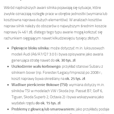
Wśród najdroższych awarii silnika pojawiają się sytuacje, które
zwykle oznaczają rozległe prace w obrębie jednostki (wymiana lub
kosztowna naprawa dużych elementów). W analizach kosztów
napraw silnik należy do obszarów o najwyższym średnim koszcie
naprawy (4 461 zł), dlatego tego typu awarie mogą kończyć się
rachunkiem sięgającym nawet kilkudziesięciu tysięcy złotych.
Pęknięcie bloku silnika:
może dotyczyć m.in. luksusowych
modeli Audi (A6/A7/Q7 3.0 l) i bywa opisywane jako awaria
generująca stratę nawet do
ok. 30 tys. zł
.
Uszkodzenie wału korbowego:
przykład stanowi Subaru z
silnikiem boxer (np. Forester/Legacy/Impreza) po 2008 r.;
koszt naprawy bywa określany na
ok. 25 tys. zł
.
Wadliwe pierścienie tłokowe (TSI):
wymiana dotyczy m.in.
silników TSI w modelach VW i Skoda (np. Passat B7, Golf 6,
Tiguan, Skoda Superb 2, Octavia 2) i bywa wskazywana jako
wydatek rzędu
do ok. 15 tys. zł
.
Problemy z głowicą lub smarowaniem:
jako przykłady podaje