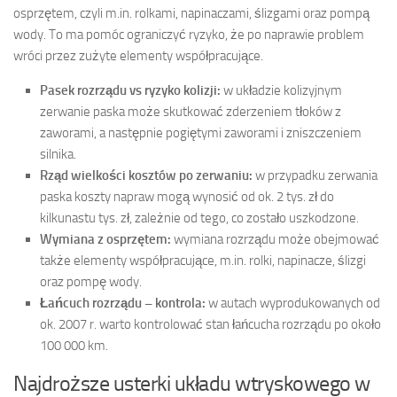
osprzętem, czyli m.in. rolkami, napinaczami, ślizgami oraz pompą
wody. To ma pomóc ograniczyć ryzyko, że po naprawie problem
wróci przez zużyte elementy współpracujące.
Pasek rozrządu vs ryzyko kolizji:
w układzie kolizyjnym
zerwanie paska może skutkować zderzeniem tłoków z
zaworami, a następnie pogiętymi zaworami i zniszczeniem
silnika.
Rząd wielkości kosztów po zerwaniu:
w przypadku zerwania
paska koszty napraw mogą wynosić od ok. 2 tys. zł do
kilkunastu tys. zł, zależnie od tego, co zostało uszkodzone.
Wymiana z osprzętem:
wymiana rozrządu może obejmować
także elementy współpracujące, m.in. rolki, napinacze, ślizgi
oraz pompę wody.
Łańcuch rozrządu – kontrola:
w autach wyprodukowanych od
ok. 2007 r. warto kontrolować stan łańcucha rozrządu po około
100 000 km.
Najdroższe usterki układu wtryskowego w