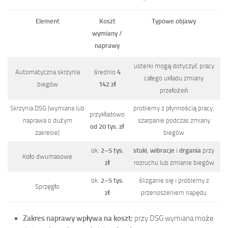
Element
Koszt
Typowe objawy
wymiany /
naprawy
usterki mogą dotyczyć pracy
Automatyczna skrzynia
średnio
4
całego układu zmiany
biegów
142 zł
przełożeń
Skrzynia DSG (wymiana lub
problemy z płynnością pracy,
przykładowo
naprawa o dużym
szarpanie podczas zmiany
od 20 tys. zł
zakresie)
biegów
ok.
2–5 tys.
stuki
,
wibracje
i
drgania
przy
Koło dwumasowe
zł
rozruchu lub zmianie biegów
ok.
2–5 tys.
ślizganie się i problemy z
Sprzęgło
zł
przenoszeniem napędu
Zakres naprawy wpływa na koszt:
przy DSG wymiana może