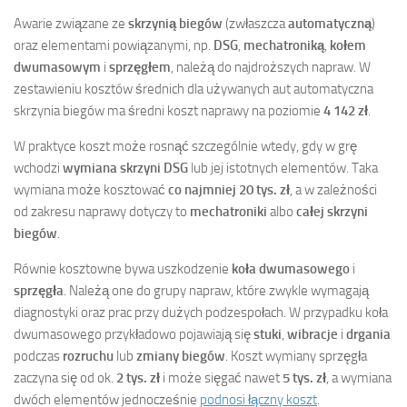
Awarie związane ze
skrzynią biegów
(zwłaszcza
automatyczną
)
oraz elementami powiązanymi, np.
DSG
,
mechatroniką
,
kołem
dwumasowym
i
sprzęgłem
, należą do najdroższych napraw. W
zestawieniu kosztów średnich dla używanych aut automatyczna
skrzynia biegów ma średni koszt naprawy na poziomie
4 142 zł
.
W praktyce koszt może rosnąć szczególnie wtedy, gdy w grę
wchodzi
wymiana skrzyni DSG
lub jej istotnych elementów. Taka
wymiana może kosztować
co najmniej 20 tys. zł
, a w zależności
od zakresu naprawy dotyczy to
mechatroniki
albo
całej skrzyni
biegów
.
Równie kosztowne bywa uszkodzenie
koła dwumasowego
i
sprzęgła
. Należą one do grupy napraw, które zwykle wymagają
diagnostyki oraz prac przy dużych podzespołach. W przypadku koła
dwumasowego przykładowo pojawiają się
stuki
,
wibracje
i
drgania
podczas
rozruchu
lub
zmiany biegów
. Koszt wymiany sprzęgła
zaczyna się od ok.
2 tys. zł
i może sięgać nawet
5 tys. zł
, a wymiana
dwóch elementów jednocześnie
podnosi łączny koszt
.