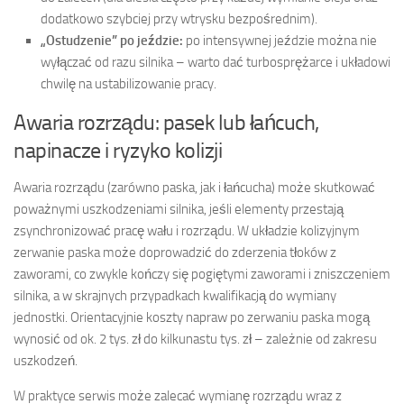
dodatkowo szybciej przy wtrysku bezpośrednim).
„Ostudzenie” po jeździe:
po intensywnej jeździe można nie
wyłączać od razu silnika – warto dać turbosprężarce i układowi
chwilę na ustabilizowanie pracy.
Awaria rozrządu: pasek lub łańcuch,
napinacze i ryzyko kolizji
Awaria rozrządu (zarówno paska, jak i łańcucha) może skutkować
poważnymi uszkodzeniami silnika, jeśli elementy przestają
zsynchronizować pracę wału i rozrządu. W układzie kolizyjnym
zerwanie paska może doprowadzić do zderzenia tłoków z
zaworami, co zwykle kończy się pogiętymi zaworami i zniszczeniem
silnika, a w skrajnych przypadkach kwalifikacją do wymiany
jednostki. Orientacyjnie koszty napraw po zerwaniu paska mogą
wynosić od ok. 2 tys. zł do kilkunastu tys. zł – zależnie od zakresu
uszkodzeń.
W praktyce serwis może zalecać wymianę rozrządu wraz z