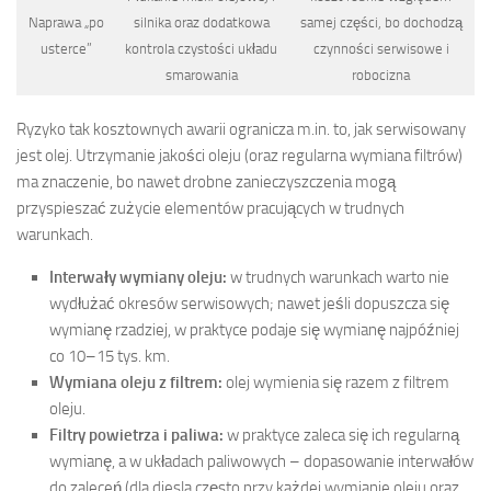
Naprawa „po
silnika oraz dodatkowa
samej części, bo dochodzą
usterce”
kontrola czystości układu
czynności serwisowe i
smarowania
robocizna
Ryzyko tak kosztownych awarii ogranicza m.in. to, jak serwisowany
jest olej. Utrzymanie jakości oleju (oraz regularna wymiana filtrów)
ma znaczenie, bo nawet drobne zanieczyszczenia mogą
przyspieszać zużycie elementów pracujących w trudnych
warunkach.
Interwały wymiany oleju:
w trudnych warunkach warto nie
wydłużać okresów serwisowych; nawet jeśli dopuszcza się
wymianę rzadziej, w praktyce podaje się wymianę najpóźniej
co 10–15 tys. km.
Wymiana oleju z filtrem:
olej wymienia się razem z filtrem
oleju.
Filtry powietrza i paliwa:
w praktyce zaleca się ich regularną
wymianę, a w układach paliwowych – dopasowanie interwałów
do zaleceń (dla diesla często przy każdej wymianie oleju oraz