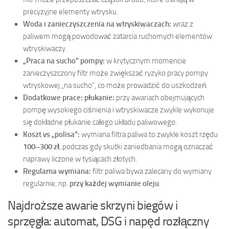
precyzyjne elementy wtrysku.
Woda i zanieczyszczenia na wtryskiwaczach:
wraz z
paliwem mogą powodować zatarcia ruchomych elementów
wtryskiwaczy.
„Praca na sucho” pompy:
w krytycznym momencie
zanieczyszczony filtr może zwiększać ryzyko pracy pompy
wtryskowej „na sucho”, co może prowadzić do uszkodzeń.
Dodatkowe prace: płukanie:
przy awariach obejmujących
pompę wysokiego ciśnienia i wtryskiwacze zwykle wykonuje
się dokładne płukanie całego układu paliwowego.
Koszt vs „polisa”:
wymiana filtra paliwa to zwykle koszt rzędu
100–300 zł
, podczas gdy skutki zaniedbania mogą oznaczać
naprawy liczone w tysiącach złotych.
Regularna wymiana:
filtr paliwa bywa zalecany do wymiany
regularnie, np.
przy każdej wymianie oleju
.
Najdroższe awarie skrzyni biegów i
sprzęgła: automat, DSG i napęd rozłączny