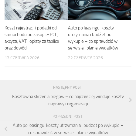
Koszt rejestracji i podatki od
Auto po leasingu: koszty
samochodu po zakupie: PCC,
utrzymania i budżet po
akcyza, VAT i opłaty za tablice
wykupie – co sprawdzić w
oraz dowód
serwisie i planie wydatków
13 CZERWCA 2026
22 CZERWCA 2026
NASTĘPNY POST
Kosztowna skrzynia biegów – co najczęściej winduje koszty
naprawy i regeneracji
POPRZEDNI POST
Auto po leasingu: koszty utrzymania i budżet po wykupie –
co sprawdzić w serwisie i planie wydatków