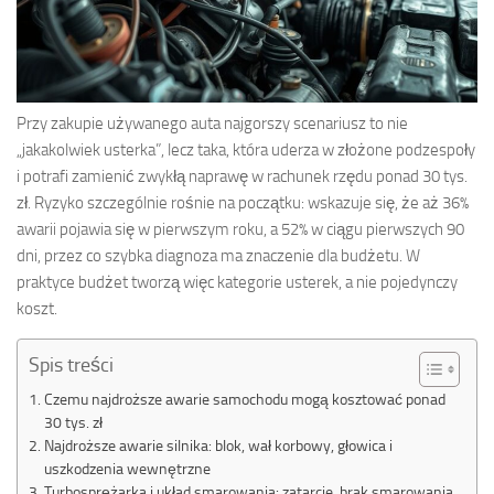
Przy zakupie używanego auta najgorszy scenariusz to nie
„jakakolwiek usterka”, lecz taka, która uderza w złożone podzespoły
i potrafi zamienić zwykłą naprawę w rachunek rzędu ponad 30 tys.
zł. Ryzyko szczególnie rośnie na początku: wskazuje się, że aż 36%
awarii pojawia się w pierwszym roku, a 52% w ciągu pierwszych 90
dni, przez co szybka diagnoza ma znaczenie dla budżetu. W
praktyce budżet tworzą więc kategorie usterek, a nie pojedynczy
koszt.
Spis treści
Czemu najdroższe awarie samochodu mogą kosztować ponad
30 tys. zł
Najdroższe awarie silnika: blok, wał korbowy, głowica i
uszkodzenia wewnętrzne
Turbosprężarka i układ smarowania: zatarcie, brak smarowania