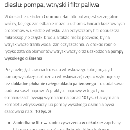
dieslu: pompa, wtryski i filtr paliwa
W dieslach z układem
Common-Rail
filtr paliwa jest szczególnie
ważny, bo jego zaniedbanie może uruchomić łańcuch kosztownych
problemów w układzie wtrysku. Zanieczyszczony filtr dopuszcza
mikroskopijne cząstki brudu, a także może pozwolić, by na
wtryskiwacze trafiła woda i zanieczyszczenia. W efekcie rośnie
ryzyko zatarcia elementów wtryskiwaczy oraz uszkodzenia
pompy
wysokiego ciśnienia
.
Przy rozległych awariach układu wtryskowego (obejmujących
pompę wysokiego ciśnienia i wtryskiwacze) często wykonuje się
też
dokładne płukanie całego układu paliwowego
. To dodatkowo
podnosi koszt napraw. W praktyce naprawy w tego typu
scenariuszach bywają wyceniane na ponad
10 tys. zł
, a wymiana
kompletu wtryskiwaczy lub pompy wysokiego ciśnienia bywa
szacowana na
3–10 tys. zł
.
Zaniedbany filtr → zanieczyszczenia w układzie:
zapchany
filtr może przepuszczać cząstki brudu, które trafiają w