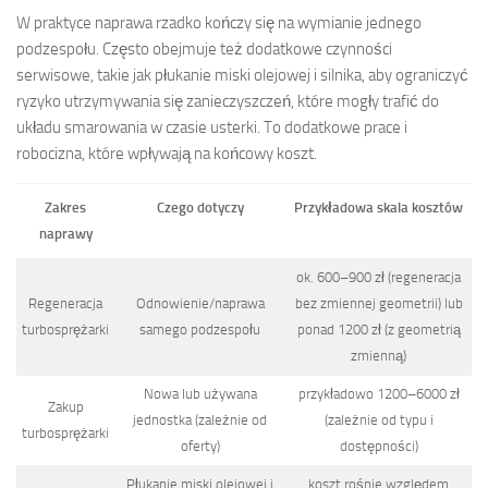
W praktyce naprawa rzadko kończy się na wymianie jednego
podzespołu. Często obejmuje też dodatkowe czynności
serwisowe, takie jak płukanie miski olejowej i silnika, aby ograniczyć
ryzyko utrzymywania się zanieczyszczeń, które mogły trafić do
układu smarowania w czasie usterki. To dodatkowe prace i
robocizna, które wpływają na końcowy koszt.
Zakres
Czego dotyczy
Przykładowa skala kosztów
naprawy
ok. 600–900 zł (regeneracja
Regeneracja
Odnowienie/naprawa
bez zmiennej geometrii) lub
turbosprężarki
samego podzespołu
ponad 1200 zł (z geometrią
zmienną)
Nowa lub używana
przykładowo 1200–6000 zł
Zakup
jednostka (zależnie od
(zależnie od typu i
turbosprężarki
oferty)
dostępności)
Płukanie miski olejowej i
koszt rośnie względem