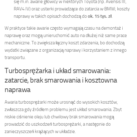
się m.in. awarie głowicy w niektórych Toyota (np. Avensis III,
RAV4 IV) oraz usterki prowadzące do zatarcia w BMW; koszty
naprawy w takich opisach dochodzą do
ok. 15 tys. zł
.
W praktyce takie awarie często wymagają czasu na demontaż i
naprawę oraz mogą unieruchomić auto na dłużej niż same prace
mechaniczne. To zwiększa łączny koszt zdarzenia, bo dochodzą
wydatki związane z organizacją naprawy i korzystaniem z innego
transportu.
Turbosprężarka i układ smarowania:
zatarcie, brak smarowania i kosztowna
naprawa
Awaria turbosprężarki może urosnąć do wysokich kosztów,
zwłaszcza gdy źródłem problemu jest układ smarowania. Zbyt
niskie ciśnienie oleju lub chwilowy brak smarowania mogą
prowadzić do uszkodzeń turbosprężarki, a następnie do
zanieczyszczeń krążących w układzie.