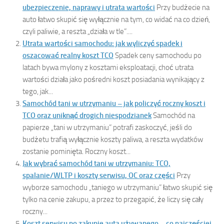
ubezpieczenie, naprawy i utrata wartości
Przy budżecie na
auto łatwo skupić się wyłącznie na tym, co widać na co dzień,
czyli paliwie, a reszta „działa w tle”....
Utrata wartości samochodu: jak wyliczyć spadek i
oszacować realny koszt TCO
Spadek ceny samochodu po
latach bywa mylony z kosztami eksploatacji, choć utrata
wartości działa jako pośredni koszt posiadania wynikający z
tego, jak...
Samochód tani w utrzymaniu – jak policzyć roczny koszt i
TCO oraz uniknąć drogich niespodzianek
Samochód na
papierze „tani w utrzymaniu” potrafi zaskoczyć, jeśli do
budżetu trafią wyłącznie koszty paliwa, a reszta wydatków
zostanie pominięta. Roczny koszt...
Jak wybrać samochód tani w utrzymaniu: TCO,
spalanie/WLTP i koszty serwisu, OC oraz części
Przy
wyborze samochodu „taniego w utrzymaniu” łatwo skupić się
tylko na cenie zakupu, a przez to przegapić, że liczy się cały
roczny...
Koszt serwisu po zakupie auta używanego – co najczęściej