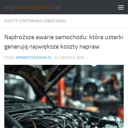
Skip to content
KOSZTY UTRZYMANIA SAMOCHODU
Najdroższe awarie samochodu: które usterki
generują największe koszty napraw
PRZEZ
MPBARTOSZEWSKI.PL
·
23 CZERWCA 2026