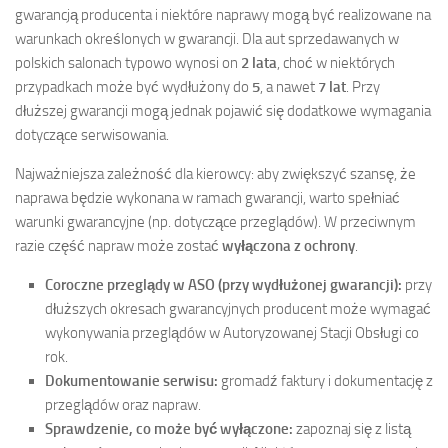
gwarancją producenta i niektóre naprawy mogą być realizowane na
warunkach określonych w gwarancji. Dla aut sprzedawanych w
polskich salonach typowo wynosi on
2 lata
, choć w niektórych
przypadkach może być wydłużony do
5
, a nawet
7 lat
. Przy
dłuższej gwarancji mogą jednak pojawić się dodatkowe wymagania
dotyczące serwisowania.
Najważniejsza zależność dla kierowcy: aby zwiększyć szansę, że
naprawa będzie wykonana w ramach gwarancji, warto spełniać
warunki gwarancyjne (np. dotyczące przeglądów). W przeciwnym
razie część napraw może zostać
wyłączona z ochrony
.
Coroczne przeglądy w ASO (przy wydłużonej gwarancji):
przy
dłuższych okresach gwarancyjnych producent może wymagać
wykonywania przeglądów w Autoryzowanej Stacji Obsługi co
rok.
Dokumentowanie serwisu:
gromadź faktury i dokumentację z
przeglądów oraz napraw.
Sprawdzenie, co może być wyłączone:
zapoznaj się z listą