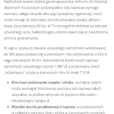
Najdroższe awarie szybko generują wysokie rachunki, bo dotyczą
złożonych i kluczowych podzespołów. Gdy naprawa wymaga
wymiany całego zespołu albo jego poważnej regeneracji, koszt
może rosnąć do kilkunastu lub kilkudziesięciu tysięcy złotych i
bywa, że przekracza 30 tys. zł. To szczególnie dotkliwe po zakupie
używanego auta, zwłaszcza gdy usterka ujawni się po zakończeniu
ochrony gwarancyjnej.
W ujęciu ryzyka po zakupie używanego samochodu wskazywano,
że 36% awarii pojawia się w pierwszym roku użytkowania, a 52% w
ciągu pierwszych 90 dni. Jednocześnie średni koszt naprawy
samochodu używanego wynosi 1 987 zł, a oszacowany koszt
„oczekiwany” ryzyka w pierwszym roku to około 715 zł.
Kluczowe podzespoły napędu i silnika:
usunięcie usterki
może wymagać kosztownej wymiany lub naprawy całych
zespołów, co podbija rachunek do poziomu kilkunastu–
kilkudziesięciu tysięcy zł.
Wysokie koszty przykładowych napraw:
w przytoczonych
przykładach naprawy bloku silnika w luksusowych modelach