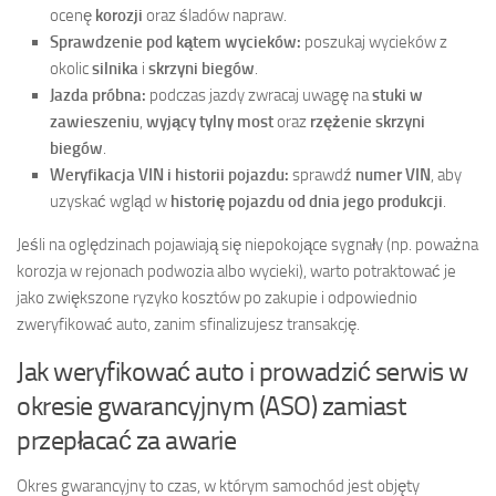
ocenę
korozji
oraz śladów napraw.
Sprawdzenie pod kątem wycieków:
poszukaj wycieków z
okolic
silnika
i
skrzyni biegów
.
Jazda próbna:
podczas jazdy zwracaj uwagę na
stuki w
zawieszeniu
,
wyjący tylny most
oraz
rzężenie skrzyni
biegów
.
Weryfikacja VIN i historii pojazdu:
sprawdź
numer VIN
, aby
uzyskać wgląd w
historię pojazdu od dnia jego produkcji
.
Jeśli na oględzinach pojawiają się niepokojące sygnały (np. poważna
korozja w rejonach podwozia albo wycieki), warto potraktować je
jako zwiększone ryzyko kosztów po zakupie i odpowiednio
zweryfikować auto, zanim sfinalizujesz transakcję.
Jak weryfikować auto i prowadzić serwis w
okresie gwarancyjnym (ASO) zamiast
przepłacać za awarie
Okres gwarancyjny to czas, w którym samochód jest objęty