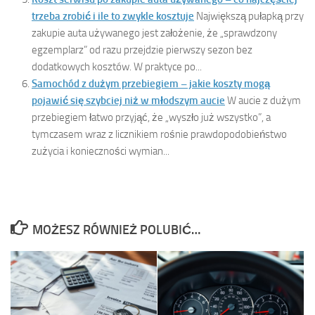
trzeba zrobić i ile to zwykle kosztuje
Największą pułapką przy
zakupie auta używanego jest założenie, że „sprawdzony
egzemplarz” od razu przejdzie pierwszy sezon bez
dodatkowych kosztów. W praktyce po...
Samochód z dużym przebiegiem – jakie koszty mogą
pojawić się szybciej niż w młodszym aucie
W aucie z dużym
przebiegiem łatwo przyjąć, że „wyszło już wszystko”, a
tymczasem wraz z licznikiem rośnie prawdopodobieństwo
zużycia i konieczności wymian...
MOŻESZ RÓWNIEŻ POLUBIĆ…