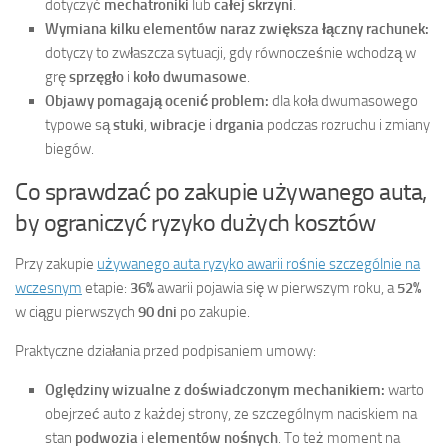
dotyczyć
mechatroniki
lub
całej skrzyni
.
Wymiana kilku elementów naraz zwiększa łączny rachunek:
dotyczy to zwłaszcza sytuacji, gdy równocześnie wchodzą w
grę
sprzęgło
i
koło dwumasowe
.
Objawy pomagają ocenić problem:
dla koła dwumasowego
typowe są
stuki
,
wibracje
i
drgania
podczas rozruchu i zmiany
biegów.
Co sprawdzać po zakupie używanego auta,
by ograniczyć ryzyko dużych kosztów
Przy zakupie
używanego auta ryzyko awarii rośnie szczególnie na
wczesnym
etapie:
36%
awarii pojawia się w pierwszym roku, a
52%
w ciągu pierwszych
90 dni
po zakupie.
Praktyczne działania przed podpisaniem umowy:
Oględziny wizualne z doświadczonym mechanikiem:
warto
obejrzeć auto z każdej strony, ze szczególnym naciskiem na
stan
podwozia
i
elementów nośnych
. To też moment na