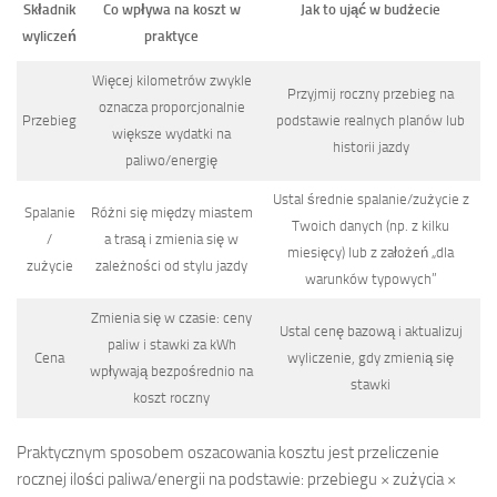
Składnik
Co wpływa na koszt w
Jak to ująć w budżecie
wyliczeń
praktyce
Więcej kilometrów zwykle
Przyjmij roczny przebieg na
oznacza proporcjonalnie
Przebieg
podstawie realnych planów lub
większe wydatki na
historii jazdy
paliwo/energię
Ustal średnie spalanie/zużycie z
Spalanie
Różni się między miastem
Twoich danych (np. z kilku
/
a trasą i zmienia się w
miesięcy) lub z założeń „dla
zużycie
zależności od stylu jazdy
warunków typowych”
Zmienia się w czasie: ceny
Ustal cenę bazową i aktualizuj
paliw i stawki za kWh
Cena
wyliczenie, gdy zmienią się
wpływają bezpośrednio na
stawki
koszt roczny
Praktycznym sposobem oszacowania kosztu jest przeliczenie
rocznej ilości paliwa/energii na podstawie: przebiegu × zużycia ×