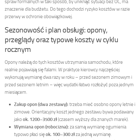
spraw formalnych w taki sposób, by uniknąć sytuacji bez OC, ma
znaczenie dla budżetu. Do tego dochodzi ryzyko kosztów w razie
przerwy w ochronie obowiązkowej.
Sezonowość i plan obsługi: opony,
przeglądy oraz typowe koszty w cyklu
rocznym
Opony należą do tych kosztów utrzymania samochodu, które
realnie pojawiają się falami. W praktyce kierowcy najczęściej
wykonują wymianę dwa razy w roku – przed sezonem zimowym i
przed sezonem letnim – więc wydatki łatwo rozłożyć poza jednym
miesiącem.
Zakup opon (dwa zestawy):
trzeba mieć osobno opony letnie i
zimowe. Orientacyjny koszt jednego zestawu bywa podawany
jako
ok. 1200–3500 zł
(czasem wyższy dla znanych marek).
Wymiana opon (robocizna):
za samą wymianę ogumienia
typowo płaci się
ok. 100–300 zł
za jedną wymianę.