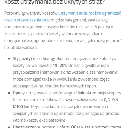
koszt utrzymania bez ukrytych strat?
Porównując warianty kosztów
utrzymania auta, można ograniczać
ryzyko przenoszenia strat
między kategoriami, zestawiając
scenariusze w jednym koszyku kosztów rocznych. W praktyce
znaczenie mają zarówno koszty widoczne w wydatkach
(energia/paliwo, opony, ubezpieczenia, serwis), jak i pozycje „ciche”,
np. utrata wartości.
Styl jazdy i eco-driving
: ekonomiczna jazda może obniżyć
koszty paliwa nawet o
15–20%
. Unikanie gwałtownego
przyspieszania i hamowania oraz wcześniejsze hamowanie
może pomagać także w wydłużaniu żywotności części
podzespołów, np. klocków hamulcowych i opon.
Opony
: utrzymywanie właściwego
ciśnienia
zmniejsza opory
toczenia i może redukować zużycie paliwa nawet o
0,3–0,5
l/100 km
. Regularna kontrola oraz pilnowanie wymian
związanych ze stanem opon może też pomagać ograniczać
wtórne koszty eksploatacyjne.
Ubezpieczenia
: porównuj oferty
OC
(a w razie potrzeby także