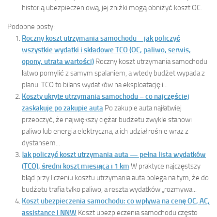
historią ubezpieczeniową, jej zniżki mogą obniżyć koszt OC.
Podobne posty:
Roczny koszt utrzymania samochodu – jak policzyć
wszystkie wydatki i składowe TCO (OC, paliwo, serwis,
opony, utrata wartości)
Roczny koszt utrzymania samochodu
łatwo pomylić z samym spalaniem, a wtedy budżet wypada z
planu. TCO to bilans wydatków na eksploatację i...
Koszty ukryte utrzymania samochodu – co najczęściej
zaskakuje po zakupie auta
Po zakupie auta najłatwiej
przeoczyć, że największy ciężar budżetu zwykle stanowi
paliwo lub energia elektryczna, a ich udział rośnie wraz z
dystansem...
Jak policzyć koszt utrzymania auta — pełna lista wydatków
(TCO), średni koszt miesiąca i 1 km
W praktyce najczęstszy
błąd przy liczeniu kosztu utrzymania auta polega na tym, że do
budżetu trafia tylko paliwo, a reszta wydatków „rozmywa...
Koszt ubezpieczenia samochodu: co wpływa na cenę OC, AC,
assistance i NNW
Koszt ubezpieczenia samochodu często