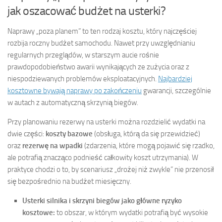
jak oszacować budżet na usterki?
Naprawy „poza planem” to ten rodzaj kosztu, który najczęściej
rozbija roczny budżet samochodu. Nawet przy uwzględnianiu
regularnych przeglądów, w starszym aucie rośnie
prawdopodobieństwo awarii wynikających ze zużycia oraz z
niespodziewanych problemów eksploatacyjnych.
Najbardziej
kosztowne bywają naprawy po zakończeniu
gwarancji, szczególnie
w autach z automatyczną skrzynią biegów.
Przy planowaniu rezerwy na usterki można rozdzielić wydatki na
dwie części:
koszty bazowe
(obsługa, którą da się przewidzieć)
oraz
rezerwę na wpadki
(zdarzenia, które mogą pojawić się rzadko,
ale potrafią znacząco podnieść całkowity koszt utrzymania). W
praktyce chodzi o to, by scenariusz „drożej niż zwykle” nie przenosił
się bezpośrednio na budżet miesięczny.
Usterki silnika i skrzyni biegów jako główne ryzyko
kosztowe:
to obszar, w którym wydatki potrafią być wysokie