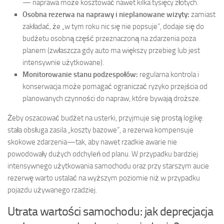
— naprawa może kosztować nawet kilka tysięcy złotych.
Osobna rezerwa na naprawy i nieplanowane wizyty:
zamiast
zakładać, że „w tym roku nic się nie popsuje”, dodaje się do
budżetu osobną część przeznaczoną na zdarzenia poza
planem (zwłaszcza gdy auto ma większy przebieg lub jest
intensywnie użytkowane).
Monitorowanie stanu podzespołów:
regularna kontrola i
konserwacja może pomagać ograniczać ryzyko przejścia od
planowanych czynności do napraw, które bywają droższe.
Żeby oszacować budżet na usterki, przyjmuje się prostą logikę:
stała obsługa zasila „koszty bazowe”, a rezerwa kompensuje
skokowe zdarzenia—tak, aby nawet rzadkie awarie nie
powodowały dużych odchyleń od planu. W przypadku bardziej
intensywnego użytkowania samochodu oraz przy starszym aucie
rezerwę warto ustalać na wyższym poziomie niż w przypadku
pojazdu używanego rzadziej.
Utrata wartości samochodu: jak deprecjacja