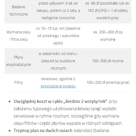
przed upływem 3 lat od
ok. 99 zł (pozostałe) lub ok.
Badanie
zakupu, potem co 2 lata, a
162 zł (LPG) + 1 zł opłaty
techniczne
następnie corocznie
ewidencyjnej
co 10–15 tys. km (zależnie
Wymiana oleju
ok. 200–300 zł za
od przebiegu i warunków
i filtra oleju
wymianę
jazdy)
w zależności od stanu i
Płyny
zaleceń (w budżecie
100–300 zł rocznie
eksploatacyjne
rocznym)
okresowo, zgodnie z
Filtry
100–200 zł (orientacyjnie)
eksploatacją pojazdu
Uwzględnij koszt w cyklu „średnio 2 wizyty/rok”
: przy
założeniu typowego użytkowania łatwiej spiąć wydatki
serwisowe w rytmie rocznym, szczególnie gdy wymiana
oleju/filtrów i część płynów wypada w różnych odstępach.
Trzymaj plan na dwóch osiach
: kalendarz (badanie