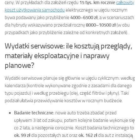
ceny. W przykładach dla założeń rzędu
15 tys. km rocznie
całkowity
koszt użytkowania samochodu
elektrycznego w ujęciu rocznym
bywa podawany jako przybliżenie
4000–6500 zł
, a w scenariuszach
dla hybrydy wskazywano przedział roczny
8000–10500 zł
(w obu
przypadkach jako przybliżenie zależne od konkretnych założeń).
Wydatki serwisowe: ile kosztują przeglądy,
materiały eksploatacyjne i naprawy
planowe?
Wydatki serwisowe planuje się głównie w ujęciu cyklicznym: według
kalendarza (kontrole wykonywane zgodnie z zasadami dla danego
typu pojazdu) i według przebiegu (olej, część filtrów i płyny). Taki
podział ułatwia przewidywanie kosztów w rocznym budżecie.
Badanie techniczne
: nowe auto trzeba zbadać przed
upływem 3 lat od zakupu, potem kolejne badanie wykonuje się
co 2 lata, a następnie corocznie. Koszt badania technicznego to
ok. 99 zł
dla pozostałych aut oraz
ok. 162 zł
dla aut z instalacją