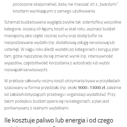
ponoszone okazjonalnie), żeby nie mieszać ich z „twardymi”
kosztami wynikającymi z samego użytkowania.
Schemat budżetowania wygląda zwykle tak: zidentyfikuj wszystkie
kategorie, oszacuj ich łączny koszt w skali roku, wyznacz budżet
miesięczny jako część rocznej sumy oraz dodaj bufor na
niespodziewane wydatki (np. dodatkową usługę serwisową lub
usterkę). W ciągu roku śledź wydatki po kategoriach i koryguj plan
tam, gdzie najszybciej da się zmienić wynik (np. intensywność
wyjazdów, częstotliwość korzystania z autostrady lub wybór
rozwiązań serwisowych).
W praktyce całkowity roczny koszt utrzymania bywa w przykładach
szacowany w formie przedziału (np. około
9000–13000 zł
, zależnie
od założeń dotyczących przebiegu i organizacji wydatków). Przy
takim podejściu budżet opiera się na kategoriach, a plan jest
porównywany z realnymi wydatkami.
Ile kosztuje paliwo lub energia i od czego