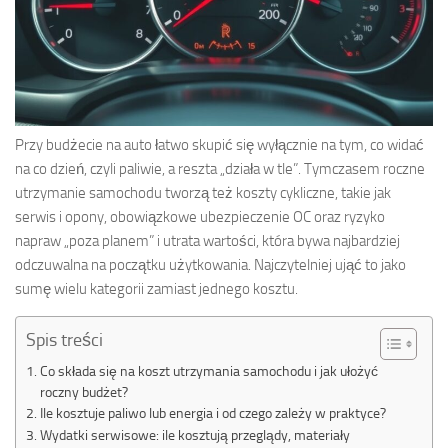
Przy budżecie na auto łatwo skupić się wyłącznie na tym, co widać
na co dzień, czyli paliwie, a reszta „działa w tle”. Tymczasem roczne
utrzymanie samochodu tworzą też koszty cykliczne, takie jak
serwis i opony, obowiązkowe ubezpieczenie OC oraz ryzyko
napraw „poza planem” i utrata wartości, która bywa najbardziej
odczuwalna na początku użytkowania. Najczytelniej ująć to jako
sumę wielu kategorii zamiast jednego kosztu.
Spis treści
Co składa się na koszt utrzymania samochodu i jak ułożyć
roczny budżet?
Ile kosztuje paliwo lub energia i od czego zależy w praktyce?
Wydatki serwisowe: ile kosztują przeglądy, materiały