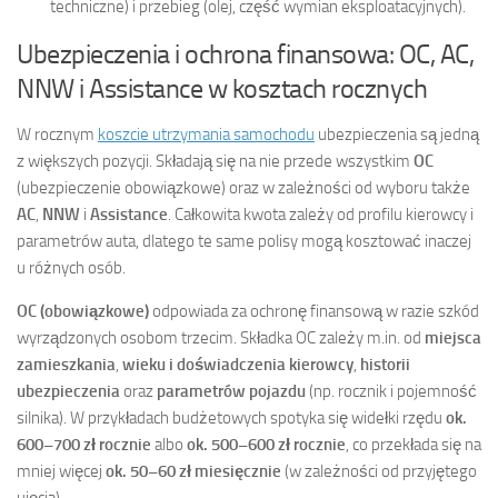
techniczne) i przebieg (olej, część wymian eksploatacyjnych).
Ubezpieczenia i ochrona finansowa: OC, AC,
NNW i Assistance w kosztach rocznych
W rocznym
koszcie utrzymania samochodu
ubezpieczenia są jedną
z większych pozycji. Składają się na nie przede wszystkim
OC
(ubezpieczenie obowiązkowe) oraz w zależności od wyboru także
AC
,
NNW
i
Assistance
. Całkowita kwota zależy od profilu kierowcy i
parametrów auta, dlatego te same polisy mogą kosztować inaczej
u różnych osób.
OC (obowiązkowe)
odpowiada za ochronę finansową w razie szkód
wyrządzonych osobom trzecim. Składka OC zależy m.in. od
miejsca
zamieszkania
,
wieku i doświadczenia kierowcy
,
historii
ubezpieczenia
oraz
parametrów pojazdu
(np. rocznik i pojemność
silnika). W przykładach budżetowych spotyka się widełki rzędu
ok.
600–700 zł rocznie
albo
ok. 500–600 zł rocznie
, co przekłada się na
mniej więcej
ok. 50–60 zł miesięcznie
(w zależności od przyjętego
ujęcia).