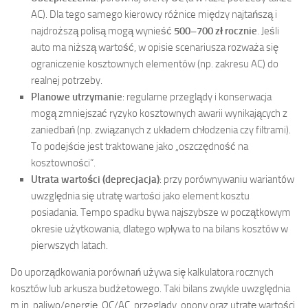
AC). Dla tego samego kierowcy różnice między najtańszą i
najdroższą polisą mogą wynieść
500–700 zł rocznie
. Jeśli
auto ma niższą wartość, w opisie scenariusza rozważa się
ograniczenie kosztownych elementów (np. zakresu AC) do
realnej potrzeby.
Planowe utrzymanie
: regularne przeglądy i konserwacja
mogą zmniejszać ryzyko kosztownych awarii wynikających z
zaniedbań (np. związanych z układem chłodzenia czy filtrami).
To podejście jest traktowane jako „oszczędność na
kosztowności”.
Utrata wartości (deprecjacja)
: przy porównywaniu wariantów
uwzględnia się utratę wartości jako element kosztu
posiadania. Tempo spadku bywa najszybsze w początkowym
okresie użytkowania, dlatego wpływa to na bilans kosztów w
pierwszych latach.
Do uporządkowania porównań używa się kalkulatora rocznych
kosztów lub arkusza budżetowego. Taki bilans zwykle uwzględnia
m.in. paliwo/energię, OC/AC, przeglądy, opony oraz utratę wartości.