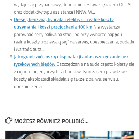
wydaje się przypadkowy, dopóki nie zestawi się razem OC i AC
oraz dodatków typu assistance i NNW. W...
Diesel, benzyna, hybryda i elektryk – realne koszty
utrzymania i koszt przejechania 100 km
Nie wystarczy
porównać ceny paliwa na stacji, bo przy wyborze napędu
realne koszty „rozlewają się” na serwis, ubezpieczenie, podatki
i wartość auta...
Jak ograniczyć koszty eksploatacji auta: oszczędzanie bez
ryzykownych błędów
Oszczędzanie na aucie często kojarzy się
z cięciem pojedynczych rachunków, tymczasem prawdziwe
koszty eksploatacji składają się także z paliwa, serwisu,
ubezpieczenia i...
MOŻESZ RÓWNIEŻ POLUBIĆ…