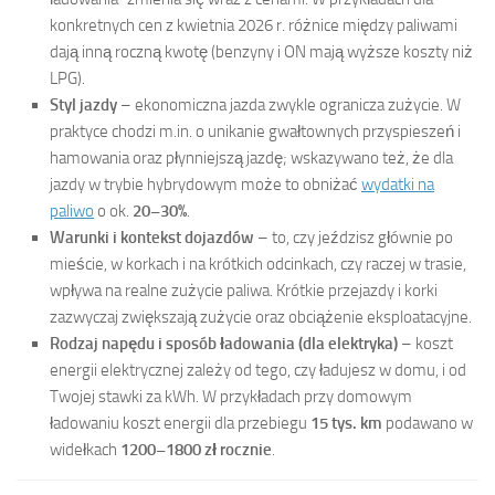
konkretnych cen z kwietnia 2026 r. różnice między paliwami
dają inną roczną kwotę (benzyny i ON mają wyższe koszty niż
LPG).
Styl jazdy
– ekonomiczna jazda zwykle ogranicza zużycie. W
praktyce chodzi m.in. o unikanie gwałtownych przyspieszeń i
hamowania oraz płynniejszą jazdę; wskazywano też, że dla
jazdy w trybie hybrydowym może to obniżać
wydatki na
paliwo
o ok.
20–30%
.
Warunki i kontekst dojazdów
– to, czy jeździsz głównie po
mieście, w korkach i na krótkich odcinkach, czy raczej w trasie,
wpływa na realne zużycie paliwa. Krótkie przejazdy i korki
zazwyczaj zwiększają zużycie oraz obciążenie eksploatacyjne.
Rodzaj napędu i sposób ładowania (dla elektryka)
– koszt
energii elektrycznej zależy od tego, czy ładujesz w domu, i od
Twojej stawki za kWh. W przykładach przy domowym
ładowaniu koszt energii dla przebiegu
15 tys. km
podawano w
widełkach
1200–1800 zł rocznie
.