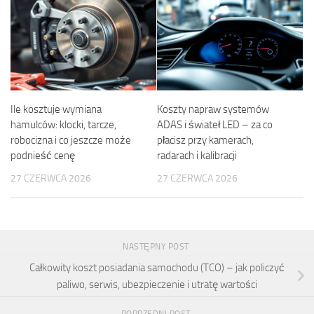
Ile kosztuje wymiana
Koszty napraw systemów
hamulców: klocki, tarcze,
ADAS i świateł LED – za co
robocizna i co jeszcze może
płacisz przy kamerach,
podnieść cenę
radarach i kalibracji
27 CZERWCA 2026
27 CZERWCA 2026
NASTĘPNY POST
Całkowity koszt posiadania samochodu (TCO) – jak policzyć
paliwo, serwis, ubezpieczenie i utratę wartości
POPRZEDNI POST