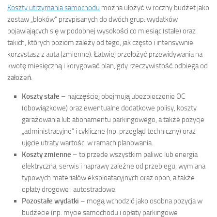
Koszty utrzymania samochodu
można ułożyć w roczny budżet jako
zestaw „bloków” przypisanych do dwóch grup: wydatków
pojawiających się w podobnej wysokości co miesiąc (stałe) oraz
takich, których poziom zależy od tego, jak często i intensywnie
korzystasz z auta (zmienne). Łatwiej przełożyć przewidywania na
kwotę miesięczną i korygować plan, gdy rzeczywistość odbiega od
założeń.
Koszty stałe
– najczęściej obejmują ubezpieczenie OC
(obowiązkowe) oraz ewentualne dodatkowe polisy, koszty
garażowania lub abonamentu parkingowego, a także pozycje
„administracyjne” i cykliczne (np. przegląd techniczny) oraz
ujęcie utraty wartości w ramach planowania.
Koszty zmienne
– to przede wszystkim paliwo lub energia
elektryczna, serwis i naprawy zależne od przebiegu, wymiana
typowych materiałów eksploatacyjnych oraz opon, a także
opłaty drogowe i autostradowe.
Pozostałe wydatki
– mogą wchodzić jako osobna pozycja w
budżecie (np. mycie samochodu i opłaty parkingowe