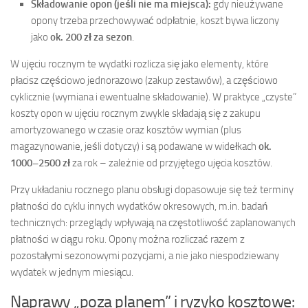
Składowanie opon (jeśli nie ma miejsca):
gdy nieużywane
opony trzeba przechowywać odpłatnie, koszt bywa liczony
jako
ok. 200 zł za sezon
.
W ujęciu rocznym te wydatki rozlicza się jako elementy, które
płacisz częściowo jednorazowo (zakup zestawów), a częściowo
cyklicznie (wymiana i ewentualne składowanie). W praktyce „czyste”
koszty opon w ujęciu rocznym zwykle składają się z zakupu
amortyzowanego w czasie oraz kosztów wymian (plus
magazynowanie, jeśli dotyczy) i są podawane w widełkach
ok.
1000–2500 zł
za rok – zależnie od przyjętego ujęcia kosztów.
Przy układaniu rocznego planu obsługi dopasowuje się też terminy
płatności do cyklu innych wydatków okresowych, m.in. badań
technicznych: przeglądy wpływają na częstotliwość zaplanowanych
płatności w ciągu roku. Opony można rozliczać razem z
pozostałymi sezonowymi pozycjami, a nie jako niespodziewany
wydatek w jednym miesiącu.
Naprawy „poza planem” i ryzyko kosztowe: