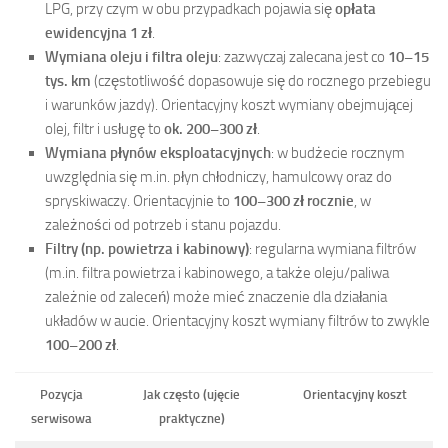
LPG, przy czym w obu przypadkach pojawia się
opłata
ewidencyjna 1 zł
.
Wymiana oleju i filtra oleju
: zazwyczaj zalecana jest co
10–15
tys. km
(częstotliwość dopasowuje się do rocznego przebiegu
i warunków jazdy). Orientacyjny koszt wymiany obejmującej
olej, filtr i usługę to
ok. 200–300 zł
.
Wymiana płynów eksploatacyjnych
: w budżecie rocznym
uwzględnia się m.in. płyn chłodniczy, hamulcowy oraz do
spryskiwaczy. Orientacyjnie to
100–300 zł rocznie
, w
zależności od potrzeb i stanu pojazdu.
Filtry (np. powietrza i kabinowy)
: regularna wymiana filtrów
(m.in. filtra powietrza i kabinowego, a także oleju/paliwa
zależnie od zaleceń) może mieć znaczenie dla działania
układów w aucie. Orientacyjny koszt wymiany filtrów to zwykle
100–200 zł
.
Pozycja
Jak często (ujęcie
Orientacyjny koszt
serwisowa
praktyczne)