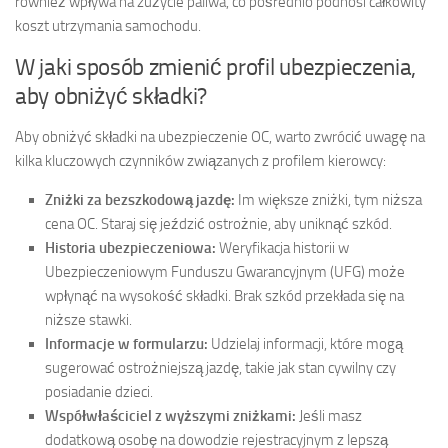
również wpływa na zużycie paliwa, co pośrednio podnosi całkowity
koszt utrzymania samochodu.
W jaki sposób zmienić profil ubezpieczenia,
aby obniżyć składki?
Aby obniżyć składki na ubezpieczenie OC, warto zwrócić uwagę na
kilka kluczowych czynników związanych z profilem kierowcy:
Zniżki za bezszkodową jazdę:
Im większe zniżki, tym niższa
cena OC. Staraj się jeździć ostrożnie, aby uniknąć szkód.
Historia ubezpieczeniowa:
Weryfikacja historii w
Ubezpieczeniowym Funduszu Gwarancyjnym (UFG) może
wpłynąć na wysokość składki. Brak szkód przekłada się na
niższe stawki.
Informacje w formularzu:
Udzielaj informacji, które mogą
sugerować ostrożniejszą jazdę, takie jak stan cywilny czy
posiadanie dzieci.
Współwłaściciel z wyższymi zniżkami:
Jeśli masz
dodatkową osobę na dowodzie rejestracyjnym z lepszą