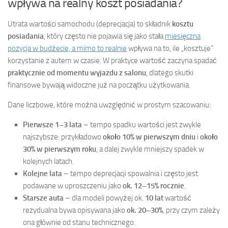
wpływa na realny koszt posiadania?
Utrata wartości samochodu (deprecjacja) to składnik
kosztu
posiadania
, który często nie pojawia się jako stała
miesięczna
pozycja w budżecie, a mimo to realnie
wpływa na to, ile „kosztuje”
korzystanie z autem w czasie. W praktyce wartość zaczyna spadać
praktycznie od momentu wyjazdu z salonu
, dlatego skutki
finansowe bywają widoczne już na początku użytkowania.
Dane liczbowe, które można uwzględnić w prostym szacowaniu:
Pierwsze 1–3 lata
– tempo spadku wartości jest zwykle
najszybsze: przykładowo
około 10% w pierwszym dniu
i
około
30% w pierwszym roku
, a dalej zwykle mniejszy spadek w
kolejnych latach.
Kolejne lata
– tempo deprecjacji spowalnia i często jest
podawane w uproszczeniu jako
ok. 12–15% rocznie
.
Starsze auta
– dla modeli powyżej ok.
10 lat
wartość
rezydualna bywa opisywana jako
ok. 20–30%
, przy czym zależy
ona głównie od stanu technicznego.