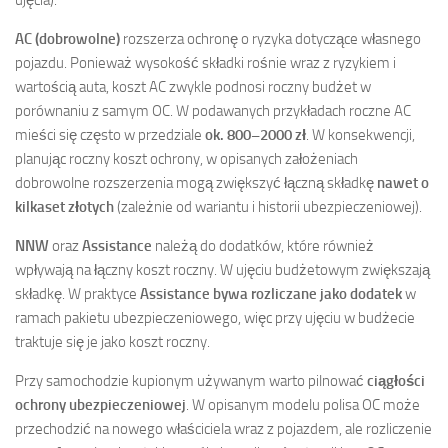
AC (dobrowolne)
rozszerza ochronę o ryzyka dotyczące własnego
pojazdu. Ponieważ wysokość składki rośnie wraz z ryzykiem i
wartością auta, koszt AC zwykle podnosi roczny budżet w
porównaniu z samym OC. W podawanych przykładach roczne AC
mieści się często w przedziale
ok. 800–2000 zł
. W konsekwencji,
planując roczny koszt ochrony, w opisanych założeniach
dobrowolne rozszerzenia mogą zwiększyć łączną składkę
nawet o
kilkaset złotych
(zależnie od wariantu i historii ubezpieczeniowej).
NNW
oraz
Assistance
należą do dodatków, które również
wpływają na łączny koszt roczny. W ujęciu budżetowym zwiększają
składkę. W praktyce
Assistance bywa rozliczane jako dodatek
w
ramach pakietu ubezpieczeniowego, więc przy ujęciu w budżecie
traktuje się je jako koszt roczny.
Przy samochodzie kupionym używanym warto pilnować
ciągłości
ochrony ubezpieczeniowej
. W opisanym modelu polisa OC może
przechodzić na nowego właściciela wraz z pojazdem, ale rozliczenie