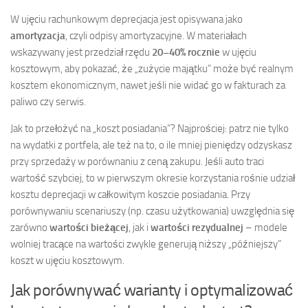
W ujęciu rachunkowym deprecjacja jest opisywana jako
amortyzacja
, czyli odpisy amortyzacyjne. W materiałach
wskazywany jest przedział rzędu
20–40% rocznie
w ujęciu
kosztowym, aby pokazać, że „zużycie majątku” może być realnym
kosztem ekonomicznym, nawet jeśli nie widać go w fakturach za
paliwo czy serwis.
Jak to przełożyć na „koszt posiadania”? Najprościej: patrz nie tylko
na wydatki z portfela, ale też na to, o ile mniej pieniędzy odzyskasz
przy sprzedaży w porównaniu z ceną zakupu. Jeśli auto traci
wartość szybciej, to w pierwszym okresie korzystania rośnie udział
kosztu deprecjacji w całkowitym koszcie posiadania. Przy
porównywaniu scenariuszy (np. czasu użytkowania) uwzględnia się
zarówno
wartości bieżącej
, jak i
wartości rezydualnej
– modele
wolniej tracące na wartości zwykle generują niższy „późniejszy”
koszt w ujęciu kosztowym.
Jak porównywać warianty i optymalizować