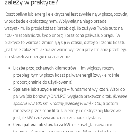
zależy w praktyce?
Koszt paliwa lub energii elektrycznej jest zwykle największą pozycją
w budżecie eksploatacyjnym. Wpływają na niego przede
wszystkim: ile przejeżdżasz (przebieg), ile zużywa Twoje auto na
100 km (spalanie/zużycie energii) oraz cena paliwa lub prądu. W
praktyce te wartości zmieniają się w czasie, dlatego liczenie kosztu
„na bazie założeń” i aktualizowanie wyliczeń przy zmianie przebiegu
lub stawek za energię ma znaczenie.
Liczba przejechanych kilometrów
– im większy roczny
przebieg, tym większy koszt paliwa/energii (zwykle rośnie
proporcjonalnie do użytkowania).
Spalanie lub zużycie energii
– fundament wyliczeń. Wzór do
paliwa (dla benzyny/ON/LPG) wygląda praktycznie tak:
(średnie
spalanie w l/100 km × roczny przebieg w km) / 100
, a potem
mnożysz przez cenę litra. Dla energii elektrycznej kluczowe
jest, ile kWh zużywa auto na przechodzi dystans.
Cena paliwa lub stawka za kWh
– koszt „tankowania/
ładowania” zmienia się wraz z cenami. W przykładach dla