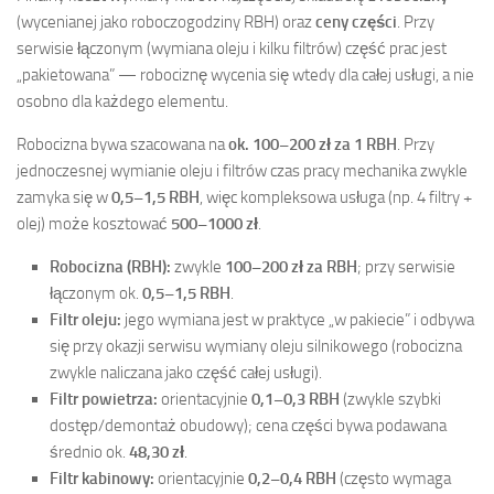
(wycenianej jako roboczogodziny RBH) oraz
ceny części
. Przy
serwisie łączonym (wymiana oleju i kilku filtrów) część prac jest
„pakietowana” — robociznę wycenia się wtedy dla całej usługi, a nie
osobno dla każdego elementu.
Robocizna bywa szacowana na
ok. 100–200 zł za 1 RBH
. Przy
jednoczesnej wymianie oleju i filtrów czas pracy mechanika zwykle
zamyka się w
0,5–1,5 RBH
, więc kompleksowa usługa (np. 4 filtry +
olej) może kosztować
500–1000 zł
.
Robocizna (RBH):
zwykle
100–200 zł za RBH
; przy serwisie
łączonym ok.
0,5–1,5 RBH
.
Filtr oleju:
jego wymiana jest w praktyce „w pakiecie” i odbywa
się przy okazji serwisu wymiany oleju silnikowego (robocizna
zwykle naliczana jako część całej usługi).
Filtr powietrza:
orientacyjnie
0,1–0,3 RBH
(zwykle szybki
dostęp/demontaż obudowy); cena części bywa podawana
średnio ok.
48,30 zł
.
Filtr kabinowy:
orientacyjnie
0,2–0,4 RBH
(często wymaga