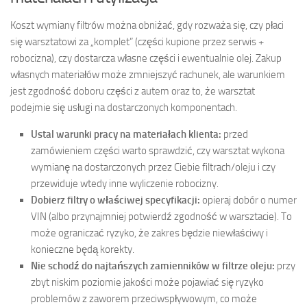
Koszt wymiany filtrów można obniżać, gdy rozważa się, czy płaci
się warsztatowi za „komplet” (części kupione przez serwis +
robocizna), czy dostarcza własne części i ewentualnie olej. Zakup
własnych materiałów może zmniejszyć rachunek, ale warunkiem
jest zgodność doboru części z autem oraz to, że warsztat
podejmie się usługi na dostarczonych komponentach.
Ustal warunki pracy na materiałach klienta:
przed
zamówieniem części warto sprawdzić, czy warsztat wykona
wymianę na dostarczonych przez Ciebie filtrach/oleju i czy
przewiduje wtedy inne wyliczenie robocizny.
Dobierz filtry o właściwej specyfikacji:
opieraj dobór o numer
VIN (albo przynajmniej potwierdź zgodność w warsztacie). To
może ograniczać ryzyko, że zakres będzie niewłaściwy i
konieczne będą korekty.
Nie schodź do najtańszych zamienników w filtrze oleju:
przy
zbyt niskim poziomie jakości może pojawiać się ryzyko
problemów z zaworem przeciwspływowym, co może