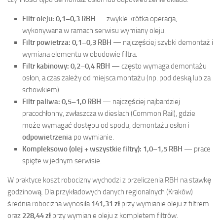
Filtr oleju:
0,1–0,3 RBH
— zwykle krótka operacja,
wykonywana w ramach serwisu wymiany oleju.
Filtr powietrza:
0,1–0,3 RBH
— najczęściej szybki demontaż i
wymiana elementu w obudowie filtra.
Filtr kabinowy:
0,2–0,4 RBH
— często wymaga demontażu
osłon, a czas zależy od miejsca montażu (np. pod deską lub za
schowkiem).
Filtr paliwa:
0,5–1,0 RBH
— najczęściej najbardziej
pracochłonny, zwłaszcza w dieslach (Common Rail), gdzie
może wymagać dostępu od spodu, demontażu osłon i
odpowietrzenia
po wymianie.
Kompleksowo (olej + wszystkie filtry):
1,0–1,5 RBH
— prace
spięte w jednym serwisie.
W praktyce koszt robocizny wychodzi z przeliczenia RBH na stawkę
godzinową. Dla przykładowych danych regionalnych (Kraków)
średnia robocizna wynosiła
141,31 zł
przy wymianie oleju z filtrem
oraz
228,44 zł
przy wymianie oleju z kompletem filtrów.