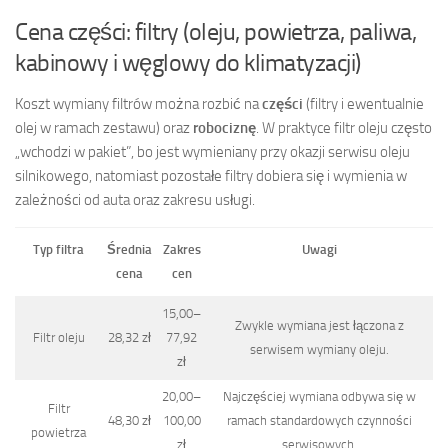
Cena części: filtry (oleju, powietrza, paliwa,
kabinowy i węglowy do klimatyzacji)
Koszt wymiany filtrów można rozbić na
części
(filtry i ewentualnie
olej w ramach zestawu) oraz
robociznę
. W praktyce filtr oleju często
„wchodzi w pakiet”, bo jest wymieniany przy okazji serwisu oleju
silnikowego, natomiast pozostałe filtry dobiera się i wymienia w
zależności od auta oraz zakresu usługi.
Typ filtra
Średnia
Zakres
Uwagi
cena
cen
15,00–
Zwykle wymiana jest łączona z
Filtr oleju
28,32 zł
77,92
serwisem wymiany oleju.
zł
20,00–
Najczęściej wymiana odbywa się w
Filtr
48,30 zł
100,00
ramach standardowych czynności
powietrza
zł
serwisowych.