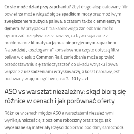
Co się może dziać przy zapchaniu?
Zbyt długo eksploatowany filtr
powietrza może wiązać się ze
spadkiem mocy
oraz możliwym
zwiększeniem zużycia paliwa
, a czasem także
ciemniejszym
dymem
. W przypadku filtra kabinowego zaniedbanie może
ograniczać przepływ przez nawiew, co bywa kojarzone z
problemami z
klimatyzacją
oraz
nieprzyjemnym zapachem
.
Najbardziej „kosztogenne” konsekwencje często dotyczą filtra
paliwa w dieslu z
Common Rail
: zaniedbanie może sprzyjać
przedostawaniu się zanieczyszczeń do układu wtrysku i bywa
wiązane z
uszkodzeniami wtryskiwaczy
, a koszt naprawy jest
podawany w ujęciu ogólnym jako
3–10 tys. zł
.
ASO vs warsztat niezależny: skąd biorą się
różnice w cenach i jak porównać oferty
Różnice w cenach między ASO a warsztatami niezależnymi
wynikają najczęściej z
poziomu robocizny
oraz z tego,
jak
wyceniane są materiały
(części dobierane pod dany samochód).