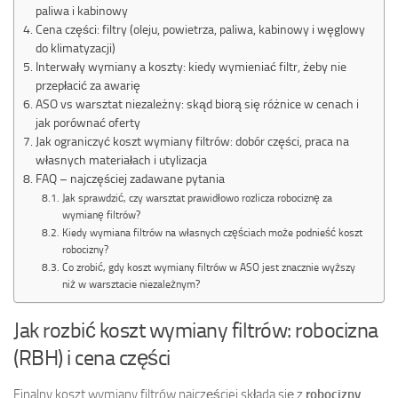
paliwa i kabinowy
Cena części: filtry (oleju, powietrza, paliwa, kabinowy i węglowy
do klimatyzacji)
Interwały wymiany a koszty: kiedy wymieniać filtr, żeby nie
przepłacić za awarię
ASO vs warsztat niezależny: skąd biorą się różnice w cenach i
jak porównać oferty
Jak ograniczyć koszt wymiany filtrów: dobór części, praca na
własnych materiałach i utylizacja
FAQ – najczęściej zadawane pytania
Jak sprawdzić, czy warsztat prawidłowo rozlicza robociznę za
wymianę filtrów?
Kiedy wymiana filtrów na własnych częściach może podnieść koszt
robocizny?
Co zrobić, gdy koszt wymiany filtrów w ASO jest znacznie wyższy
niż w warsztacie niezależnym?
Jak rozbić koszt wymiany filtrów: robocizna
(RBH) i cena części
Finalny koszt wymiany filtrów najczęściej składa się z
robocizny