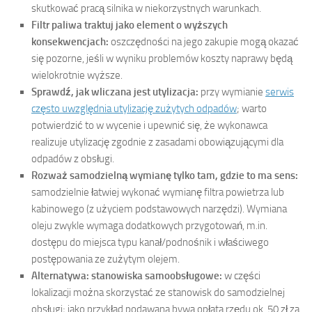
skutkować pracą silnika w niekorzystnych warunkach.
Filtr paliwa traktuj jako element o wyższych
konsekwencjach:
oszczędności na jego zakupie mogą okazać
się pozorne, jeśli w wyniku problemów koszty naprawy będą
wielokrotnie wyższe.
Sprawdź, jak wliczana jest utylizacja:
przy wymianie
serwis
często uwzględnia utylizację zużytych odpadów
; warto
potwierdzić to w wycenie i upewnić się, że wykonawca
realizuje utylizację zgodnie z zasadami obowiązującymi dla
odpadów z obsługi.
Rozważ samodzielną wymianę tylko tam, gdzie to ma sens:
samodzielnie łatwiej wykonać wymianę filtra powietrza lub
kabinowego (z użyciem podstawowych narzędzi). Wymiana
oleju zwykle wymaga dodatkowych przygotowań, m.in.
dostępu do miejsca typu kanał/podnośnik i właściwego
postępowania ze zużytym olejem.
Alternatywa: stanowiska samoobsługowe:
w części
lokalizacji można skorzystać ze stanowisk do samodzielnej
obsługi; jako przykład podawana bywa opłata rzędu ok. 50 zł za