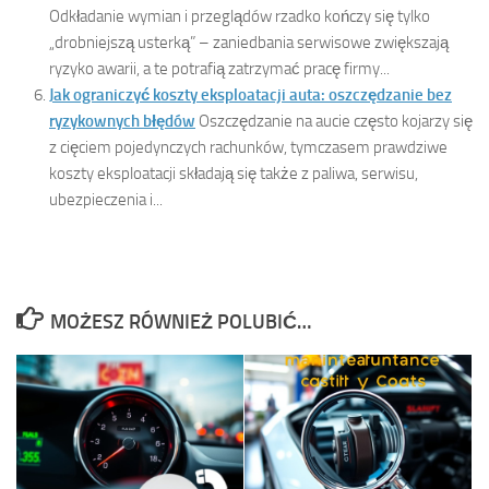
Odkładanie wymian i przeglądów rzadko kończy się tylko
„drobniejszą usterką” – zaniedbania serwisowe zwiększają
ryzyko awarii, a te potrafią zatrzymać pracę firmy...
Jak ograniczyć koszty eksploatacji auta: oszczędzanie bez
ryzykownych błędów
Oszczędzanie na aucie często kojarzy się
z cięciem pojedynczych rachunków, tymczasem prawdziwe
koszty eksploatacji składają się także z paliwa, serwisu,
ubezpieczenia i...
MOŻESZ RÓWNIEŻ POLUBIĆ…