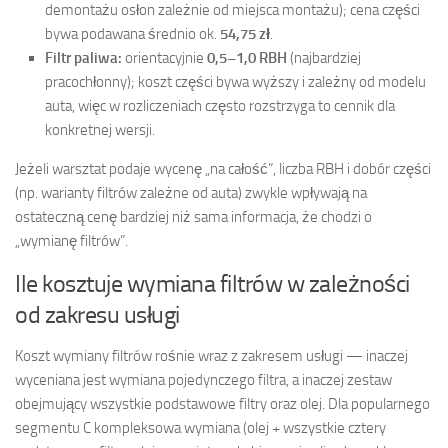
demontażu osłon zależnie od miejsca montażu); cena części
bywa podawana średnio ok.
54,75 zł
.
Filtr paliwa:
orientacyjnie
0,5–1,0 RBH
(najbardziej
pracochłonny); koszt części bywa wyższy i zależny od modelu
auta, więc w rozliczeniach często rozstrzyga to cennik dla
konkretnej wersji.
Jeżeli warsztat podaje wycenę „na całość”, liczba RBH i dobór części
(np. warianty filtrów zależne od auta) zwykle wpływają na
ostateczną cenę bardziej niż sama informacja, że chodzi o
„wymianę filtrów”.
Ile kosztuje wymiana filtrów w zależności
od zakresu usługi
Koszt wymiany filtrów rośnie wraz z zakresem usługi — inaczej
wyceniana jest wymiana pojedynczego filtra, a inaczej zestaw
obejmujący wszystkie podstawowe filtry oraz olej. Dla popularnego
segmentu C kompleksowa wymiana (olej + wszystkie cztery