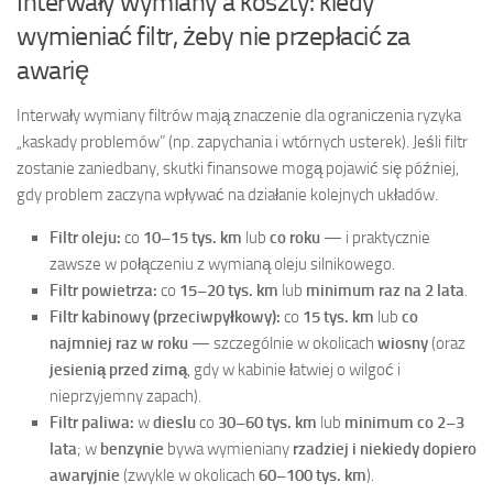
Interwały wymiany a koszty: kiedy
wymieniać filtr, żeby nie przepłacić za
awarię
Interwały wymiany filtrów mają znaczenie dla ograniczenia ryzyka
„kaskady problemów” (np. zapychania i wtórnych usterek). Jeśli filtr
zostanie zaniedbany, skutki finansowe mogą pojawić się później,
gdy problem zaczyna wpływać na działanie kolejnych układów.
Filtr oleju:
co
10–15 tys. km
lub
co roku
— i praktycznie
zawsze w połączeniu z wymianą oleju silnikowego.
Filtr powietrza:
co
15–20 tys. km
lub
minimum raz na 2 lata
.
Filtr kabinowy (przeciwpyłkowy):
co
15 tys. km
lub
co
najmniej raz w roku
— szczególnie w okolicach
wiosny
(oraz
jesienią przed zimą
, gdy w kabinie łatwiej o wilgoć i
nieprzyjemny zapach).
Filtr paliwa:
w
dieslu
co
30–60 tys. km
lub
minimum co 2–3
lata
; w
benzynie
bywa wymieniany
rzadziej i niekiedy dopiero
awaryjnie
(zwykle w okolicach
60–100 tys. km
).