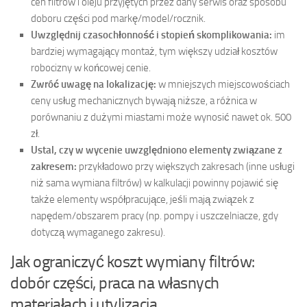
cen filtrów i oleju przyjętych przez dany serwis oraz sposobu
doboru części pod markę/model/rocznik.
Uwzględnij czasochłonność i stopień skomplikowania:
im
bardziej wymagający montaż, tym większy udział kosztów
robocizny w końcowej cenie.
Zwróć uwagę na lokalizację:
w mniejszych miejscowościach
ceny usług mechanicznych bywają niższe, a różnica w
porównaniu z dużymi miastami może wynosić nawet ok. 500
zł.
Ustal, czy w wycenie uwzględniono elementy związane z
zakresem:
przykładowo przy większych zakresach (inne usługi
niż sama wymiana filtrów) w kalkulacji powinny pojawić się
także elementy współpracujące, jeśli mają związek z
napędem/obszarem pracy (np. pompy i uszczelniacze, gdy
dotyczą wymaganego zakresu).
Jak ograniczyć koszt wymiany filtrów:
dobór części, praca na własnych
materiałach i utylizacja