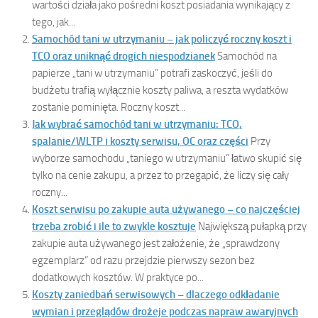
wartości działa jako pośredni koszt posiadania wynikający z
tego, jak...
Samochód tani w utrzymaniu – jak policzyć roczny koszt i
TCO oraz uniknąć drogich niespodzianek
Samochód na
papierze „tani w utrzymaniu” potrafi zaskoczyć, jeśli do
budżetu trafią wyłącznie koszty paliwa, a reszta wydatków
zostanie pominięta. Roczny koszt...
Jak wybrać samochód tani w utrzymaniu: TCO,
spalanie/WLTP i koszty serwisu, OC oraz części
Przy
wyborze samochodu „taniego w utrzymaniu” łatwo skupić się
tylko na cenie zakupu, a przez to przegapić, że liczy się cały
roczny...
Koszt serwisu po zakupie auta używanego – co najczęściej
trzeba zrobić i ile to zwykle kosztuje
Największą pułapką przy
zakupie auta używanego jest założenie, że „sprawdzony
egzemplarz” od razu przejdzie pierwszy sezon bez
dodatkowych kosztów. W praktyce po...
Koszty zaniedbań serwisowych – dlaczego odkładanie
wymian i przeglądów drożeje podczas napraw awaryjnych