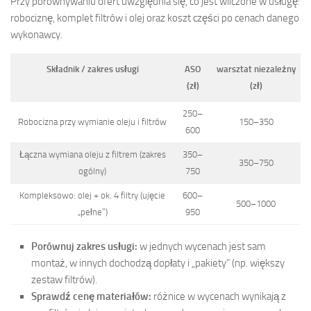
Przy porównywaniu ofert uwzględnia się, co jest wliczone w usługę:
robociznę, komplet filtrów i olej oraz koszt części po cenach danego
wykonawcy.
Składnik / zakres usługi
ASO
warsztat niezależny
(zł)
(zł)
250–
Robocizna przy wymianie oleju i filtrów
150–350
600
Łączna wymiana oleju z filtrem (zakres
350–
350–750
ogólny)
750
Kompleksowo: olej + ok. 4 filtry (ujęcie
600–
500–1000
„pełne”)
950
Porównuj zakres usługi:
w jednych wycenach jest sam
montaż, w innych dochodzą dopłaty i „pakiety” (np. większy
zestaw filtrów).
Sprawdź cenę materiałów:
różnice w wycenach wynikają z