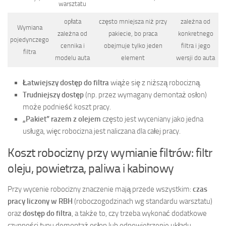
warsztatu
opłata
często mniejsza niż przy
zależna od
Wymiana
zależna od
pakiecie, bo praca
konkretnego
pojedynczego
cennika i
obejmuje tylko jeden
filtra i jego
filtra
modelu auta
element
wersji do auta
Łatwiejszy dostęp do filtra
wiąże się z niższą robocizną.
Trudniejszy dostęp
(np. przez wymagany demontaż osłon)
może podnieść koszt pracy.
„Pakiet” razem z olejem
często jest wyceniany jako jedna
usługa, więc robocizna jest naliczana dla całej pracy.
Koszt robocizny przy wymianie filtrów: filtr
oleju, powietrza, paliwa i kabinowy
Przy wycenie robocizny znaczenie mają przede wszystkim:
czas
pracy liczony w RBH
(roboczogodzinach wg standardu warsztatu)
oraz
dostęp do filtra
, a także to, czy trzeba wykonać dodatkowe
czynności typu demontaż osłon lub odpowietrzenie układu.