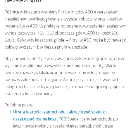
niezależnym?
Różnice w kosztach wymiany filtrów między ASO a warsztatem
niezależnym wynikają głównie z wyższej robocizny oraz kosztów
materiałów w ASO. W praktyce robocizna w warsztacie niezależnym
wynosi zazwyczaj 150–350 zł, podczas gdy w ASO to koszt 250–
600 zł. Całkowity koszt usługi (olej + filtry) w ASO może być nawet o
połowę wyższy niż w niezależnym warsztacie.
Aby porównać oferty, zwróć uwagę na zakres usługi oraz to, czy w
wycenie uwzględniono wszystkie niezbędne elementy. Warto
również rozważyć lokalizację, ponieważ ceny usług mogą się
różnić w zależności od regionu. W mniejszych miejscowościach
usługi mechaniczne bywają tańsze, co może znacząco wpłynąć na
ostateczny koszt wymiany.
Podobne posty:
Utrata wartości samochodu: jak wyliczyć spadek i
oszacować realny koszt TCO
Spadek ceny samochodu po
latach bywa mylony z kosztami eksploatacji, choć utrata