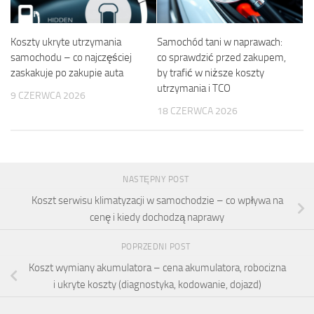
Koszty ukryte utrzymania
Samochód tani w naprawach:
samochodu – co najczęściej
co sprawdzić przed zakupem,
zaskakuje po zakupie auta
by trafić w niższe koszty
utrzymania i TCO
9 CZERWCA 2026
18 CZERWCA 2026
NASTĘPNY POST
Koszt serwisu klimatyzacji w samochodzie – co wpływa na
cenę i kiedy dochodzą naprawy
POPRZEDNI POST
Koszt wymiany akumulatora – cena akumulatora, robocizna
i ukryte koszty (diagnostyka, kodowanie, dojazd)