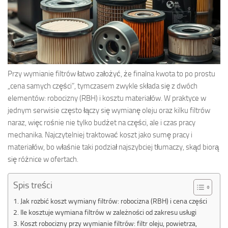
Przy wymianie filtrów łatwo założyć, że finalna kwota to po prostu
„cena samych części”, tymczasem zwykle składa się z dwóch
elementów: robocizny (RBH) i kosztu materiałów. W praktyce w
jednym serwisie często łączy się wymianę oleju oraz kilku filtrów
naraz, więc rośnie nie tylko budżet na części, ale i czas pracy
mechanika. Najczytelniej traktować koszt jako sumę pracy i
materiałów, bo właśnie taki podział najszybciej tłumaczy, skąd biorą
się różnice w ofertach.
Spis treści
Jak rozbić koszt wymiany filtrów: robocizna (RBH) i cena części
Ile kosztuje wymiana filtrów w zależności od zakresu usługi
Koszt robocizny przy wymianie filtrów: filtr oleju, powietrza,