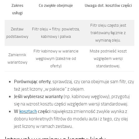
Zakres
Co zwykle obejmuje
Uwaga dot. kosztów części
usługi
Filtr oleju często jest
Zestaw
Filtr oleju + filtry: powietrza,
traktowany łącznie z
podstawowy
kabinowy i paliwa
wymianą oleju.
Filtr kabinowy w wariancie
Może podnieść koszt
Zamiennik
węglowym (zależnie od
względem wersji
wariantowy
oferty)
standardowej.
Porównując oferty
, sprawdzaj, czy cena obejmuje sam filtr, czy
też jest liczony „w pakiecie” z olejem.
Jeśli wybierasz warianty
(np. kabinowy węglowy), przygotuj
się na wzrost kosztu części względem wersji standardowej.
W
kosztach
części
największa zmienność zwykle wynika z
doboru konkretnych filtrów do modelu auta i z tego, czy olej
jest liczony w ramach zestawu.