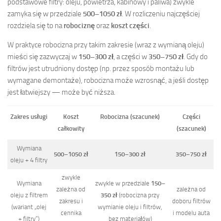
podstawowe filtry: oleju, powietrza, kabinowy i paliwa) zwykle
zamyka się w przedziale
500–1050 zł
. W rozliczeniu najczęściej
rozdziela się to na
robociznę
oraz
koszt części
.
W praktyce robocizna przy takim zakresie (wraz z wymianą oleju)
mieści się zazwyczaj w
150–300 zł
, a części w
350–750 zł
. Gdy do
filtrów jest utrudniony dostęp (np. przez sposób montażu lub
wymagane demontaże), robocizna może wzrosnąć, a jeśli dostęp
jest łatwiejszy — może być niższa.
Zakres usługi
Koszt
Robocizna (szacunek)
Części
całkowity
(szacunek)
Wymiana
500–1050 zł
150–300 zł
350–750 zł
oleju + 4 filtry
zwykle
Wymiana
zwykle w przedziale
150–
zależna od
zależna od
oleju z filtrem
350 zł
(robocizna przy
zakresu i
doboru filtrów
(wariant „olej
wymianie oleju i filtrów,
cennika
i modelu auta
+ filtry”)
bez materiałów)