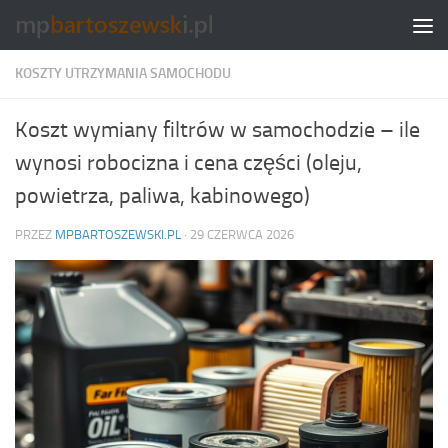
Skip to content
KOSZTY UTRZYMANIA SAMOCHODU
Koszt wymiany filtrów w samochodzie – ile
wynosi robocizna i cena części (oleju,
powietrza, paliwa, kabinowego)
PRZEZ
MPBARTOSZEWSKI.PL
·
29 CZERWCA 2026