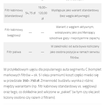
19,00–
Filtr kabinowy
Występuje jako wariant standardowy
54,75 zł
120,00
(standardowy)
(bez węgla aktywnego).
zł
Wariant z węglem aktywnym;
Filtr kabinowy
—
—
wskazywany jako pochłaniający
(węglowy)
szkodliwe gazy i nieprzyjemne zapachy.
W zależności od auta bywa rozliczany
Filtr paliwa
—
—
jako osobna pozycja w ramach serwisu
filtrów.
W przykładowym ujęciu dla popularnego auta segmentu C (komplet
markowych filtrów + ok. 5 l oleju premium) koszt części mieści się
w przedziale
350–750 zł
. Zmienność budżetu wynika z różnic
między wariantami (np. filtr kabinowy standardowy vs. węglowy)
oraz tego, co dokładnie jest wliczone w „pakiet” (w tym czy olej jest
liczony osobno czy razem z filtrami).