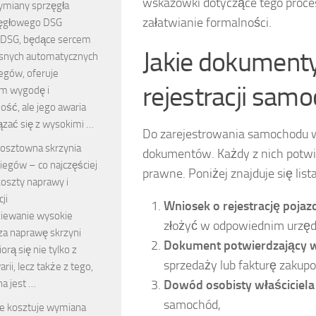
wskazówki dotyczące tego proce
ymiany sprzęgła
załatwianie formalności.
ęgłowego DSG
 DSG, będące sercem
Jakie dokumenty
snych automatycznych
egów, oferuje
rejestracji sam
m wygodę i
ść, ale jego awaria
zać się z wysokimi …
Do zarejestrowania samochodu w 
osztowna skrzynia
dokumentów. Każdy z nich potwi
iegów – co najczęściej
prawne. Poniżej znajduje się lis
koszty naprawy i
ji
Wniosek o rejestrację pojaz
iewanie wysokie
złożyć w odpowiednim urzęd
za naprawę skrzyni
Dokument potwierdzający 
orą się nie tylko z
sprzedaży lub fakturę zakupo
rii, lecz także z tego,
na jest …
Dowód osobisty właściciela
samochód,
le kosztuje wymiana