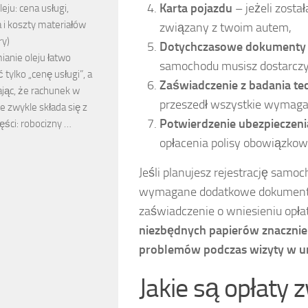
Karta pojazdu
– jeżeli zost
leju: cena usługi,
 i koszty materiałów
związany z twoim autem,
ry)
Dotychczasowe dokumenty r
anie oleju łatwo
samochodu musisz dostarczyć
tylko „cenę usługi”, a
Zaświadczenie z badania te
jąc, że rachunek w
przeszedł wszystkie wymagan
e zwykle składa się z
Potwierdzenie ubezpieczeni
ęści: robocizny …
opłacenia polisy obowiązkow
Jeśli planujesz rejestrację sam
wymagane dodatkowe dokumenty, 
zaświadczenie o wniesieniu opła
niezbędnych papierów znacznie 
problemów podczas wizyty w ur
Jakie są opłaty 