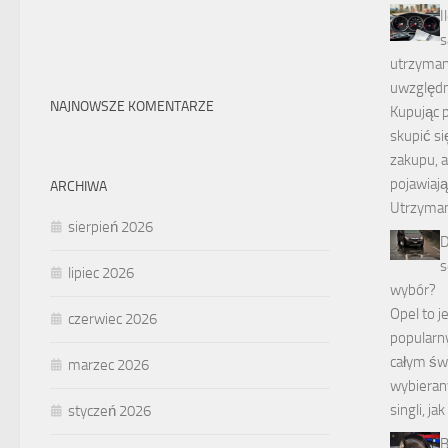
I
s
utrzymani
uwzględn
NAJNOWSZE KOMENTARZE
Kupując p
skupić si
zakupu, a
pojawiają 
ARCHIWA
Utrzyman
sierpień 2026
D
s
lipiec 2026
wybór?
Opel to j
czerwiec 2026
popularn
całym świ
marzec 2026
wybieran
singli, ja
styczeń 2026
B