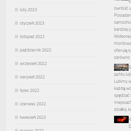
s
zwrócić 
luty 2023
Posiadan
samochodz
styczeń 2023
bardziej 
Wideoreje
listopad 2022
montowa
październik 2022
oferują s
zarówno
wrzesień 2022
S
jachtu lub
sierpień 2022
Lubimy w
każdą wo
lipiec 2022
spędzać n
miejscach
czerwiec 2022
działka, 
kwiecień 2022
K
D
marzec 2022