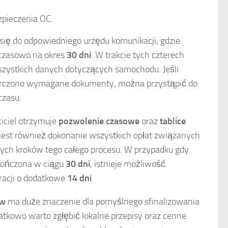
zpieczenia OC.
 się do odpowiedniego urzędu komunikacji, gdzie
mczasowo na okres
30 dni
. W trakcie tych czterech
szystkich danych dotyczących samochodu. Jeśli
tarczono wymagane dokumenty, można przystąpić do
czasu.
iciel otrzymuje
pozwolenie czasowe
oraz
tablice
 jest również dokonanie wszystkich opłat związanych
owych kroków tego całego procesu. W przypadku gdy
akończona w ciągu
30 dni
, istnieje możliwość
racji o dodatkowe
14 dni
.
ów
ma duże znaczenie dla pomyślnego sfinalizowania
datkowo warto zgłębić lokalne przepisy oraz cenne