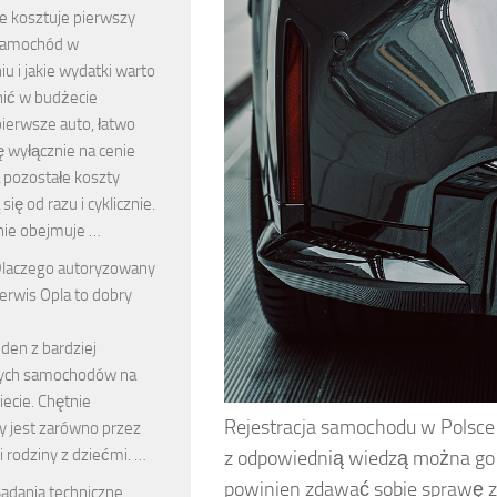
le kosztuje pierwszy
amochód w
u i jakie wydatki warto
ić w budżecie
ierwsze auto, łatwo
ę wyłącznie na cenie
 pozostałe koszty
się od razu i cyklicznie.
ie obejmuje …
laczego autoryzowany
erwis Opla to dobry
eden z bardziej
ych samochodów na
ecie. Chętnie
Rejestracja samochodu w Polsc
y jest zarówno przez
k i rodziny z dziećmi. …
z odpowiednią wiedzą można go z
powinien zdawać sobie sprawę z
adania techniczne