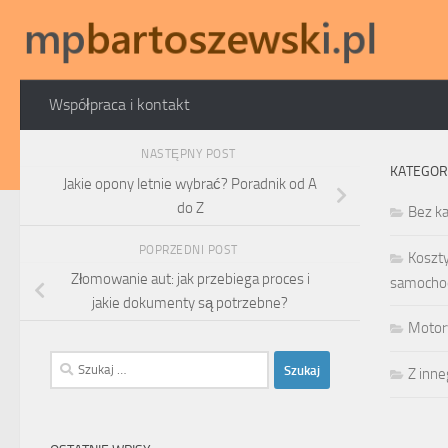
Skip to content
Współpraca i kontakt
NASTĘPNY POST
KATEGOR
Jakie opony letnie wybrać? Poradnik od A
do Z
Bez ka
POPRZEDNI POST
Koszt
Złomowanie aut: jak przebiega proces i
samocho
jakie dokumenty są potrzebne?
Motor
Szukaj:
Z inn