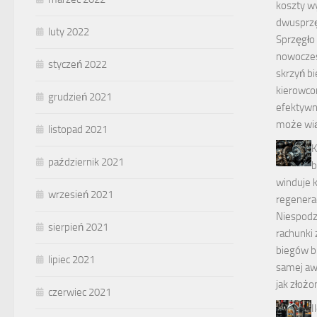
koszty w
dwusprz
luty 2022
Sprzęgło
nowocze
styczeń 2022
skrzyń bi
kierowco
grudzień 2021
efektywno
może wią
listopad 2021
K
październik 2021
b
winduje 
wrzesień 2021
regenerac
Niespodz
sierpień 2021
rachunki 
biegów bi
lipiec 2021
samej awa
jak złożo
czerwiec 2021
I