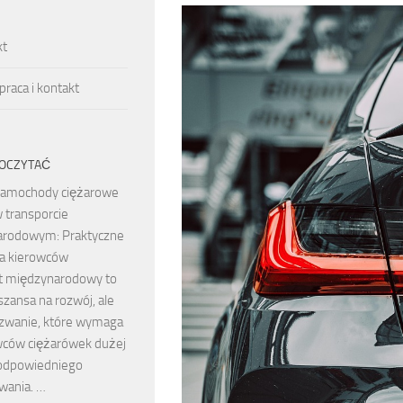
kt
raca i kontakt
OCZYTAĆ
amochody ciężarowe
 transporcie
arodowym: Praktyczne
la kierowców
t międzynarodowy to
 szansa na rozwój, ale
zwanie, które wymaga
wców ciężarówek dużej
 odpowiedniego
wania. …