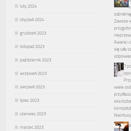
luty 2024
k
zabrakn
styczeń 2024
Zawsze w
przygot
grudzień 2023
nieprzew
Awarie i 
listopad 2023
się cały 
odpowied
październik 2023
7 p
opo
wrzesień 2023
Prz
sierpień 2023
wiele os
przytłacz
lipiec 2023
oka liczb
kompatyb
czerwiec 2023
Nieintuic
J
marzec 2023