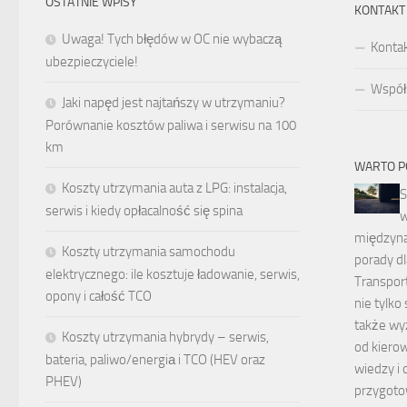
OSTATNIE WPISY
KONTAKT
Uwaga! Tych błędów w OC nie wybaczą
Konta
ubezpieczyciele!
Współp
Jaki napęd jest najtańszy w utrzymaniu?
Porównanie kosztów paliwa i serwisu na 100
km
WARTO P
Koszty utrzymania auta z LPG: instalacja,
S
serwis i kiedy opłacalność się spina
w
międzyn
Koszty utrzymania samochodu
porady d
elektrycznego: ile kosztuje ładowanie, serwis,
Transpor
opony i całość TCO
nie tylko
także wy
Koszty utrzymania hybrydy – serwis,
od kiero
bateria, paliwo/energiа i TCO (HEV oraz
wiedzy i
PHEV)
przygoto