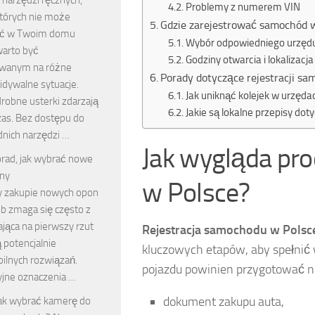
Problemy z numerem VIN
tórych nie może
Gdzie zarejestrować samochód 
ąć w Twoim domu
Wybór odpowiedniego urzęd
arto być
Godziny otwarcia i lokalizacj
owanym na różne
Porady dotyczące rejestracji s
idywalne sytuacje.
Jak uniknąć kolejek w urzęda
drobne usterki zdarzają
Jakie są lokalne przepisy doty
czas. Bez dostępu do
nich narzędzi …
Jak wygląda pro
orad, jak wybrać nowe
ny
w Polsce?
y zakupie nowych opon
ób zmaga się często z
ająca na pierwszy rzut
Rejestracja samochodu w Polsc
ą potencjalnie
kluczowych etapów, aby spełnić
ilnych rozwiązań.
pojazdu powinien przygotować ni
yjne oznaczenia …
dokument zakupu auta,
ak wybrać kamerę do