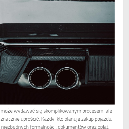
e może wydawać się skomplikowanym procesem, ale
nacznie uprościć. Każdy, kto planuje zakup pojazdu,
 niezbędnych formalności, dokumentów oraz opłat,