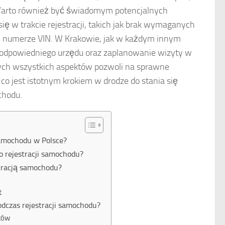
 Warto również być świadomym potencjalnych
ę w trakcie rejestracji, takich jak brak wymaganych
 numerze VIN. W Krakowie, jak w każdym innym
e odpowiedniego urzędu oraz zaplanowanie wizyty w
ych wszystkich aspektów pozwoli na sprawne
, co jest istotnym krokiem w drodze do stania się
chodu.
samochodu w Polsce?
o rejestracji samochodu?
stracją samochodu?
t
odczas rejestracji samochodu?
tów