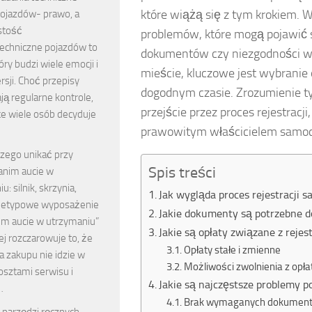
które wiążą się z tym krokiem.
ojazdów- prawo, a
stość
problemów, które mogą pojawić si
techniczne pojazdów to
dokumentów czy niezgodności w
óry budzi wiele emocji i
mieście, kluczowe jest wybrani
sji. Choć przepisy
dogodnym czasie. Zrozumienie t
ą regularne kontrole,
przejście przez proces rejestracji
ce wiele osób decyduje
prawowitym właścicielem samo
zego unikać przy
Spis treści
anim aucie w
: silnik, skrzynia,
Jak wygląda proces rejestracji 
nietypowe wyposażenie
Jakie dokumenty są potrzebne d
nim aucie w utrzymaniu”
Jakie są opłaty związane z reje
ej rozczarowuje to, że
Opłaty stałe i zmienne
a zakupu nie idzie w
Możliwości zwolnienia z opła
osztami serwisu i
Jakie są najczęstsze problemy p
…
Brak wymaganych dokumen
 narzędzi ręcznych,