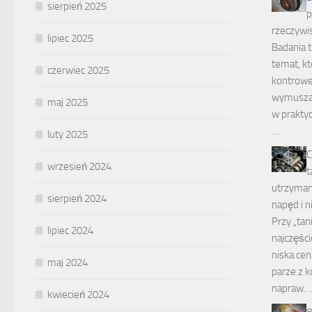
sierpień 2025
p
rzeczywi
lipiec 2025
Badania 
temat, kt
czerwiec 2025
kontrower
wymuszaj
maj 2025
w prakty
…
luty 2025
C
wrzesień 2024
t
utrzymaniu
sierpień 2024
napęd i 
Przy „ta
lipiec 2024
najczęści
niska cen
maj 2024
parze z k
napraw. 
kwiecień 2024
8