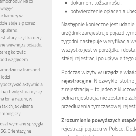
amochodu? Na co
dokument tożsamości,
uwagę?
potwierdzenie opłacenia ube
ie kamery w
ie staje się coraz
Następnie konieczne jest udanie
popularne.
urzędnik zarejestruje pojazd ty
stratory, czyli kamery
tygodni następuje weryfikacja w
ne wewnątrz pojazdu,
wszystko jest w porządku i dos
zereg korzyści,
stałej rejestracji po upływie tego 
 pod względem …
amodzielny transport
Podczas wizyty w urzędzie właśc
 łodzi
rejestracyjne
. Niezwykle istotne
ypoczywać aktywnie a
z rejestracją – to jeden z klucz
lną chwilę staramy się
pełna rejestracja nie zostanie z
a łonie natury, w
przedłużenia tymczasowej rejest
 takich jak własna
kemping czy …
Zrozumienie powyższych etap
oszt wymiany sprzęgła
rejestracji pojazdu w Polsce. Do
SG: Orientacyjne