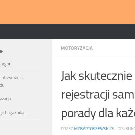
MOTORYZACJA
IE
tegorii
Jak skutecznie
y utrzymania
du
rejestracji sa
yzacja
porady dla ka
ego bagażnika…
PRZEZ
MPBARTOSZEWSKI.PL
· OPUBLI