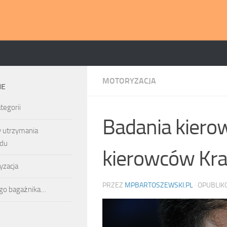
MOTORYZACJA
IE
tegorii
Badania kiero
y utrzymania
du
kierowców Kr
yzacja
PRZEZ
MPBARTOSZEWSKI.PL
· OPUBLI
ego bagażnika…