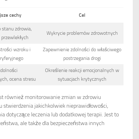
jsze cechy
Cel
 stanu zdrowia,
Wykrycie problemów zdrowotnych
b przewlekłych
trości wzroku i
Zapewnienie zdolności do właściwego
ryferyjnego
postrzegania drogi
zdolności
Określenie reakcji emocjonalnych w
ch, ocena stresu
sytuacjach krytycznych
st również monitorowanie zmian w zdrowiu
 stwierdzenia jakichkolwiek nieprawidłowości,
 dotyczące leczenia lub dodatkowej terapii. Jest to
zeństwa, ale także dla bezpieczeństwa innych