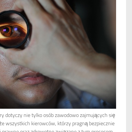
ry dotyczy nie tylko osób zawodowo zajmujących się
że wszystkich kierowców, którzy pragną bezpiecznie
i prawne oraz zdrowotne związane z tym procesem