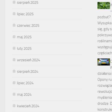
sierpień 2025
W
–
lipiec 2025
pozbyć?
Wysypka 
czerwiec 2025
się, gdy 
pokrzywa
maj 2025
roślinam
występuj
luty 2025
częściach
wrzesień 2024
C
W
sierpień 2024
działania 
Opony run
lipiec 2024
rozwiązan
rewolucj
maj 2024
myślenia
drodze. D
kwiecień 2024
konstrukc