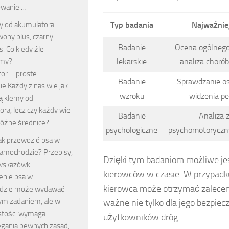
owanie …
y od akumulatora.
Typ badania
Najważnie
ony plus, czarny
Badanie
Ocena ogólnego
. Co kiedy źle
ymy?
lekarskie
analiza choró
or – proste
Badanie
Sprawdzanie os
e Każdy z nas wie jak
wzroku
widzenia pe
ą klemy od
ra, lecz czy każdy wie
Badanie
Analiza 
różne średnice? …
psychologiczne
psychomotoryczny
ak przewozić psa w
amochodzie? Przepisy,
Dzięki tym badaniom możliwe je
 wskazówki
kierowców w czasie. W przypadku
nie psa w
kierowca może otrzymać zalecenia
dzie może wydawać
tym zadaniem, ale w
ważne nie tylko dla jego bezpiec
stości wymaga
użytkowników dróg.
egania pewnych zasad,