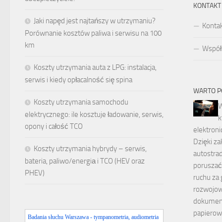
KONTAKT
Jaki napęd jest najtańszy w utrzymaniu?
Konta
Porównanie kosztów paliwa i serwisu na 100
km
Współp
Koszty utrzymania auta z LPG: instalacja,
serwis i kiedy opłacalność się spina
WARTO P
Koszty utrzymania samochodu
W
elektrycznego: ile kosztuje ładowanie, serwis,
k
opony i całość TCO
elektron
Dzięki za
Koszty utrzymania hybrydy – serwis,
autostra
bateria, paliwo/energiа i TCO (HEV oraz
poruszać
PHEV)
ruchu za 
rozwojow
dokument
papiero
Badania słuchu Warszawa - tympanometria, audiometria