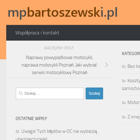
Skip to content
Współpraca i kontakt
NASTĘPNY POST
KATEGOR
Naprawy powypadkowe motocykli,
naprawa motocykli Poznań. Jaki wybrać
Bez ka
serwis motocyklowy Poznań
Koszt
samocho
Szukaj:
Motor
Z inn
OSTATNIE WPISY
Uwaga! Tych błędów w OC nie wybaczą
ubezpieczyciele!