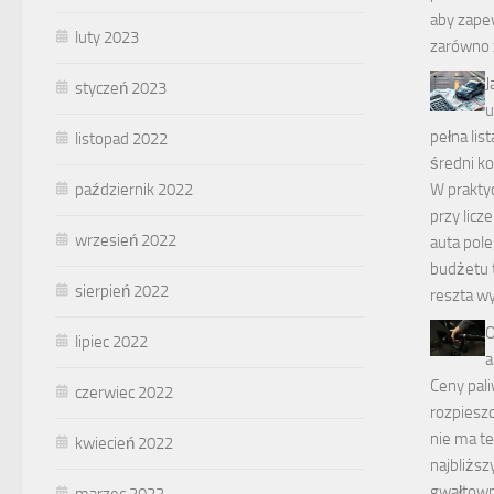
aby zape
luty 2023
zarówno 
J
styczeń 2023
u
pełna lis
listopad 2022
średni ko
październik 2022
W praktyc
przy licz
wrzesień 2022
auta pole
budżetu t
sierpień 2022
reszta w
O
lipiec 2022
a
Ceny pal
czerwiec 2022
rozpiesz
nie ma te
kwiecień 2022
najbliższ
gwałtown
marzec 2022