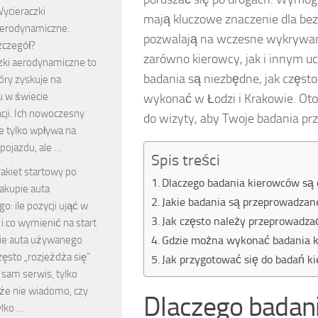
ycieraczki
mają kluczowe znaczenie dla bez
erodynamiczne.
pozwalają na wczesne wykrywan
zczegół?
zarówno kierowcy, jak i innym uc
zki aerodynamiczne to
badania są niezbędne, jak częst
óry zyskuje na
u w świecie
wykonać w Łodzi i Krakowie. Oto
cji. Ich nowoczesny
do wizyty, aby Twoje badania pr
e tylko wpływa na
pojazdu, ale …
Spis treści
akiet startowy po
Dlaczego badania kierowców są
akupie auta
Jakie badania są przeprowadzan
: ile pozycji ująć w
Jak często należy przeprowadza
i co wymienić na start
ie auta używanego
Gdzie można wykonać badania k
ęsto „rozjeżdża się”
Jak przygotować się do badań k
 sam serwis, tylko
 że nie wiadomo, czy
Dlaczego badan
ylko …