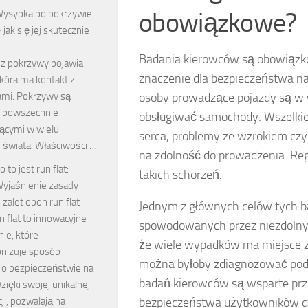
obowiązkowe?
ysypka po pokrzywie
 jak się jej skutecznie
Badania kierowców są obowiązko
z pokrzywy pojawia
znaczenie dla bezpieczeństwa na
skóra ma kontakt z
mi. Pokrzywy są
osoby prowadzące pojazdy są w 
i powszechnie
obsługiwać samochody. Wszelkie 
ącymi w wielu
serca, problemy ze wzrokiem cz
 świata. Właściwości …
na zdolność do prowadzenia. R
o to jest run flat:
takich schorzeń.
yjaśnienie zasady
i zalet opon run flat
Jednym z głównych celów tych b
 flat to innowacyjne
spowodowanych przez niezdolnyc
ie, które
że wiele wypadków ma miejsce 
onizuje sposób
można byłoby zdiagnozować podc
 o bezpieczeństwie na
badań kierowców są wsparte prz
zięki swojej unikalnej
ji, pozwalają na
bezpieczeństwa użytkowników d