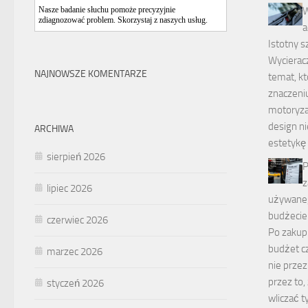
Nasze badanie słuchu pomoże precyzyjnie
W
zdiagnozować problem. Skorzystaj z naszych usług.
a
Istotny s
Wycierac
NAJNOWSZE KOMENTARZE
temat, kt
znaczeni
motoryza
design ni
ARCHIWA
estetykę 
sierpień 2026
P
z
lipiec 2026
używanego
budżecie 
czerwiec 2026
Po zakup
budżet cz
marzec 2026
nie przez
przez to,
styczeń 2026
wliczać t