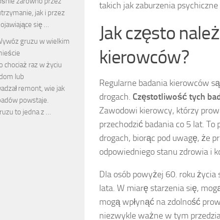
ośnie zarówno przez
takich jak zaburzenia psychicz
trzymanie, jak i przez
ojawiające się …
Jak często nale
ywóz gruzu w wielkim
kierowców?
ieście
o chociaż raz w życiu
dom lub
Regularne badania kierowców są
adzał remont, wie jak
drogach.
Częstotliwość tych ba
padów powstaje.
Zawodowi kierowcy, którzy pro
uzu to jedna z …
przechodzić badania co 5 lat. To
drogach, biorąc pod uwagę, że 
odpowiedniego stanu zdrowia i ko
Dla osób powyżej 60. roku życia 
lata. W miarę starzenia się, mo
mogą wpłynąć na zdolność prowa
niezwykle ważne w tym przedzi