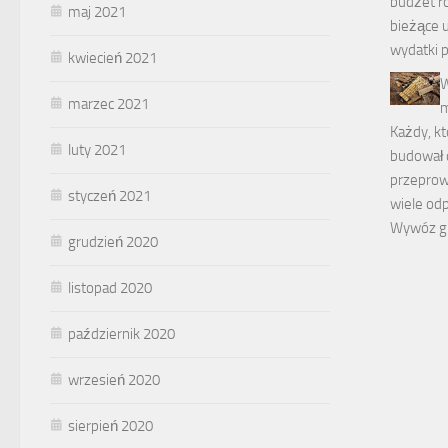
budżet r
maj 2021
bieżące u
wydatki p
kwiecień 2021
W
marzec 2021
m
Każdy, kt
luty 2021
budował 
przeprow
styczeń 2021
wiele od
Wywóz gr
grudzień 2020
listopad 2020
październik 2020
wrzesień 2020
sierpień 2020