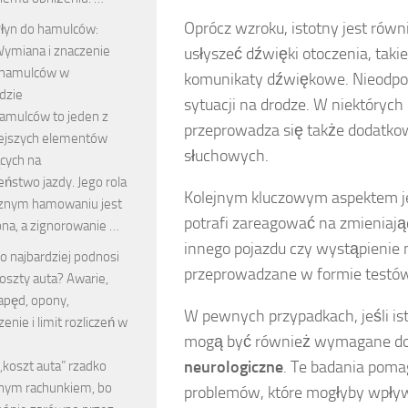
Oprócz wzroku, istotny jest rów
łyn do hamulców:
ymiana i znaczenie
usłyszeć dźwięki otoczenia, taki
 hamulców w
komunikaty dźwiękowe. Nieodpo
dzie
sytuacji na drodze. W niektórych
hamulców to jeden z
przeprowadza się także dodatkow
ejszych elementów
słuchowych.
cych na
ństwo jazdy. Jego rola
Kolejnym kluczowym aspektem j
znym hamowaniu jest
potrafi zareagować na zmieniając
ona, a zignorowanie …
innego pojazdu czy wystąpienie 
o najbardziej podnosi
przeprowadzane w formie testów
oszty auta? Awarie,
apęd, opony,
W pewnych przypadkach, jeśli ist
enie i limit rozliczeń w
mogą być również wymagane d
neurologiczne
. Te badania pomag
„koszt auta” rzadko
nym rachunkiem, bo
problemów, które mogłyby wpływ