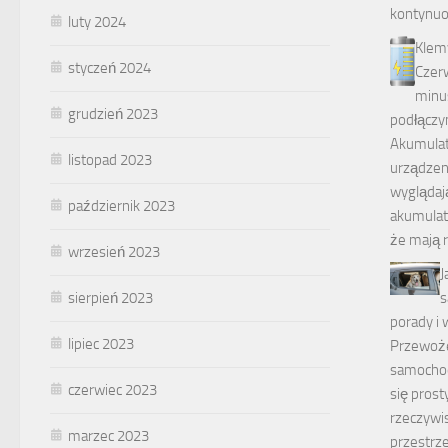
kontynu
luty 2024
Klem
styczeń 2024
Czerw
minus
grudzień 2023
podłącz
Akumulat
listopad 2023
urządzeni
wyglądaj
październik 2023
akumulato
że mają 
wrzesień 2023
J
sierpień 2023
s
porady i
lipiec 2023
Przewoże
samocho
czerwiec 2023
się pros
rzeczywi
marzec 2023
przestrz