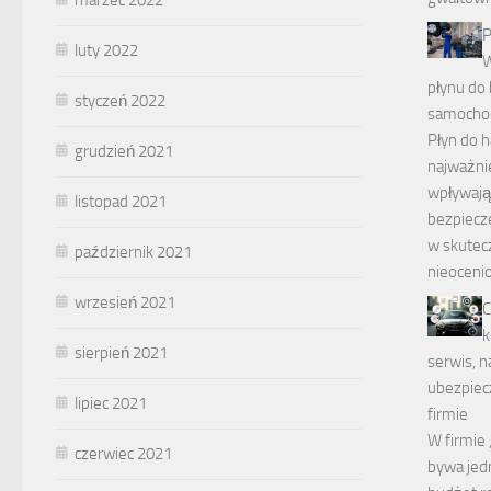
P
luty 2022
W
płynu do
styczeń 2022
samocho
Płyn do 
grudzień 2021
najważni
wpływają
listopad 2021
bezpiecze
w skutec
październik 2021
nieoceni
wrzesień 2021
C
k
sierpień 2021
serwis, n
ubezpiecz
lipiec 2021
firmie
W firmie 
czerwiec 2021
bywa jed