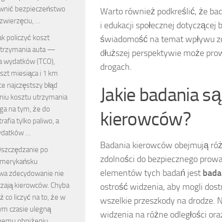
wnić bezpieczeństwo
Warto również podkreślić, że b
zwierzęciu, …
i edukacji społecznej dotyczące
ak policzyć koszt
świadomość na temat wpływu zd
trzymania auta —
dłuższej perspektywie może pro
ta wydatków (TCO),
drogach.
szt miesiąca i 1 km
e najczęstszy błąd
Jakie badania s
eniu kosztu utrzymania
ga na tym, że do
kierowców?
rafia tylko paliwo, a
ydatków …
Badania kierowców obejmują różn
szczędzanie po
zdolności do bezpiecznego prow
merykańsku
elementów tych badań jest
bada
iwa zdecydowanie nie
czają kierowców. Chyba
ostrość widzenia, aby mogli dos
ż co liczyć na to, że w
wszelkie przeszkody na drodze. 
ym czasie ulegną
widzenia na różne odległości or
emu obniżeniu. …