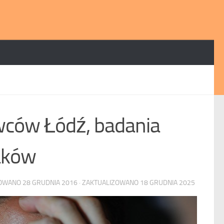
wców Łódź, badania
aków
KOWANO
28 GRUDNIA 2016
· ZAKTUALIZOWANO
18 GRUDNIA 2025