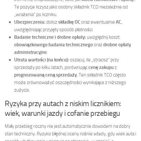
Te pozycje liczysz jako osobny składnik TCO niezależnie od
„wrażenia” po liczniku.
Ubezpieczenia:
dolicz
składkę OC
oraz ewentualnie
AC
,
uwzględniając przyjęty sposób płatności.
Badanie techniczne i drobne opłaty:
uwzględnij koszt
obowiązkowego badania technicznego
oraz
drobne opłaty
administracyjne
.
Utrata wartości (na końcu):
oszacuj, ile „stracisz” przy
sprzedaży po kilku latach, porównując
cenę zakupu
z
prognozowaną ceną sprzedaży
. Ten składnik TCO często
może zrównoważyć oszczędności wynikające z niższego
zużycia.
Ryzyka przy autach z niskim licznikiem:
wiek, warunki jazdy i cofanie przebiegu
Mały przebieg roczny nie jest automatycznie dowodem na dobry
stan techniczny. Ryzyko błędnej oceny rośnie wtedy, gdy wiek auta i