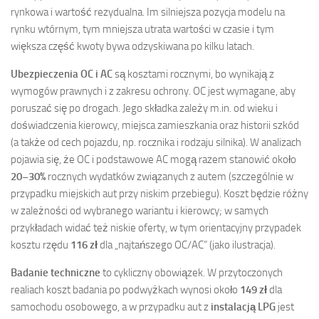
rynkowa i wartość rezydualna. Im silniejsza pozycja modelu na
rynku wtórnym, tym mniejsza utrata wartości w czasie i tym
większa część kwoty bywa odzyskiwana po kilku latach.
Ubezpieczenia OC i AC
są kosztami rocznymi, bo wynikają z
wymogów prawnych i z zakresu ochrony. OC jest wymagane, aby
poruszać się po drogach. Jego składka zależy m.in. od wieku i
doświadczenia kierowcy, miejsca zamieszkania oraz historii szkód
(a także od cech pojazdu, np. rocznika i rodzaju silnika). W analizach
pojawia się, że OC i podstawowe AC mogą razem stanowić około
20–30%
rocznych wydatków związanych z autem (szczególnie w
przypadku miejskich aut przy niskim przebiegu). Koszt będzie różny
w zależności od wybranego wariantu i kierowcy; w samych
przykładach widać też niskie oferty, w tym orientacyjny przypadek
kosztu rzędu
116 zł
dla „najtańszego OC/AC” (jako ilustracja).
Badanie techniczne
to cykliczny obowiązek. W przytoczonych
realiach koszt badania po podwyżkach wynosi około
149 zł
dla
samochodu osobowego, a w przypadku aut z
instalacją LPG
jest