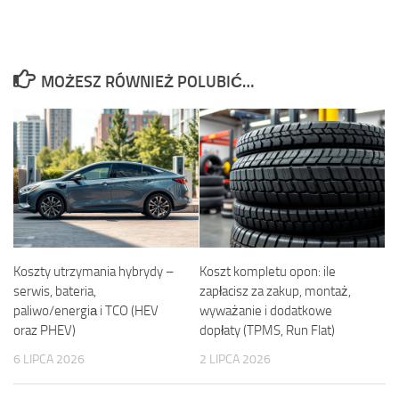
MOŻESZ RÓWNIEŻ POLUBIĆ…
Koszty utrzymania hybrydy –
Koszt kompletu opon: ile
serwis, bateria,
zapłacisz za zakup, montaż,
paliwo/energiа i TCO (HEV
wyważanie i dodatkowe
oraz PHEV)
dopłaty (TPMS, Run Flat)
6 LIPCA 2026
2 LIPCA 2026