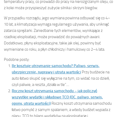
temperatury pracy, co prowadzi do pracy na nierozgrzanym oleju, co
z kolei może przyspieszyć zużycie silnika i skrzyni biegów.
W przypadku rozrządu, jego wymiana powinna odbywać się co 4–
10 lat, a klimatyzacja wymaga regularnego używania, aby uniknąć
zatarcia sprężarki. Zaniedbanie tych elementów, wynikające z
rzadkiej eksploatacji, może prowadzić do poważnych awarii.
Dodatkowo, płyny eksploatacyjne, takie jak olej, powinny być
wymieniane co roku, a płyn chłodniczy i hamulcowy co 2–4 lata.
Podobne posty:
Ile kosztuje utrzymanie samochodu? Paliwo, serwis,
ubezpieczenie, naprawy i utrata wartości
Przy budżecie na
auto łatwo skupić się wyłącznie na tym, co widać na co dzień,
czyli paliwie, a reszta „działa w tle”....
Roczny koszt utrzymania samochodu – jak policzyć
wszystkie wydatki i składowe TCO (OC, paliwo, serwis,
opony, utrata wartości)
Roczny koszt utrzymania samochodu
łatwo pomylić z samym spalaniem, a wtedy budżet wypada z
planu. TCO to bilans wydatków na eksploatację i...