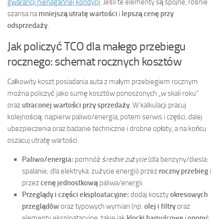
gwarancji nienagannej kondycji
. Jeśli te elementy są spójne, rośnie
szansa na
mniejszą utratę wartości
i
lepszą cenę przy
odsprzedaży
.
Jak policzyć TCO dla małego przebiegu
rocznego: schemat rocznych kosztów
Całkowity koszt posiadania auta z małym przebiegiem rocznym
można policzyć jako sumę kosztów ponoszonych „w skali roku”
oraz
utraconej wartości przy sprzedaży
. W kalkulacji pracuj
kolejnością: najpierw paliwo/energia, potem serwis i części, dalej
ubezpieczenia oraz badanie techniczne i drobne opłaty, a na końcu
oszacuj utratę wartości.
Paliwo/energia:
pomnóż
średnie zużycie
(dla benzyny/diesla:
spalanie; dla elektryka: zużycie energii) przez
roczny przebieg
i
przez
cenę jednostkową
paliwa/energii.
Przeglądy i części eksploatacyjne:
dodaj koszty
okresowych
przeglądów
oraz typowych wymian (np.
olej i filtry
oraz
elementy eksploatacyjne, takie jak
klocki hamulcowe
i
opony
).