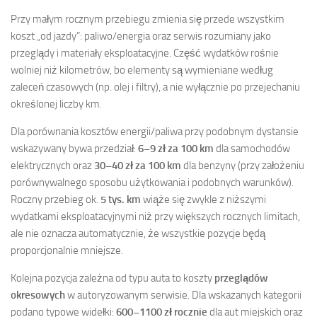
Przy małym rocznym przebiegu zmienia się przede wszystkim
koszt „od jazdy”: paliwo/energia oraz serwis rozumiany jako
przeglądy i materiały eksploatacyjne. Część wydatków rośnie
wolniej niż kilometrów, bo elementy są wymieniane według
zaleceń czasowych (np. olej i filtry), a nie wyłącznie po przejechaniu
określonej liczby km.
Dla porównania kosztów energii/paliwa przy podobnym dystansie
wskazywany bywa przedział:
6–9 zł za 100 km
dla samochodów
elektrycznych oraz
30–40 zł za 100 km
dla benzyny (przy założeniu
porównywalnego sposobu użytkowania i podobnych warunków).
Roczny przebieg ok.
5 tys. km
wiąże się zwykle z niższymi
wydatkami eksploatacyjnymi niż przy większych rocznych limitach,
ale nie oznacza automatycznie, że wszystkie pozycje będą
proporcjonalnie mniejsze.
Kolejna pozycja zależna od typu auta to koszty
przeglądów
okresowych
w autoryzowanym serwisie. Dla wskazanych kategorii
podano typowe widełki:
600–1100 zł rocznie
dla aut miejskich oraz