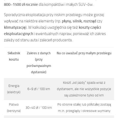
800–1500 zł rocznie
dla kompaktów i małych SUV-ów.
Sporadyczna eksploatacja przy niskim przebiegu może gorzej
wpływać na niektóre elementy (np.
płyny, silnik, rozrząd
czy
klimatyzację
). W kalkulacji uwzględnia się też
koszty części
eksploatacyjnych
i ewentualnych napraw, ponieważ ich zakres
zależy od stanu auta i zaleceń producenta.
Składnik
Zakres z danych
Na co uważać przy małym przebiegu
kosztu
(przy
porównywalnym
dystansie)
Koszt „od jazdy” spada wraz z
Energia
6–9 zł / 100 km
dystansem, ale nie wszystkie pozycje
(elektryk)
są uzależnione tylko od km
Paliwo
Po stronie stałej lub półstałej zostają
30–40 zł / 100 km
(benzyna)
m.in. przeglądy i okresowe wymiany