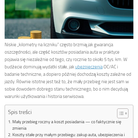
Niskie „kilometry na liczniku” często brzmią jak gwarancja
oszczędności, ale część kosztów posiadania auta w praktyce
pojawia się niezależnie od tego, czy rocznie to około 5 tys. km. W
budżecie dominują wydatki stałe, jak
ubezpieczenia
OC/AC i
badanie techniczne, a dopiero później dochodzą koszty zależne od
jazdy. Równie istotne jest też to, że mały przebieg nie jest sam w
sobie dowodem dobrego stanu technicznego, bo o nim decydują
warunki użytkowania i historia serwisowa.
Spis treści
Mały przebieg roczny a koszt posiadania — co faktycznie się
zmienia
Koszty stałe przy małym przebiegu: zakup auta, ubezpieczenia i