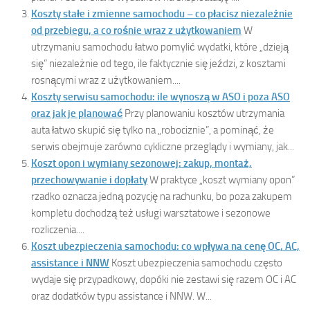
Koszty stałe i zmienne samochodu – co płacisz niezależnie
od przebiegu, a co rośnie wraz z użytkowaniem
W
utrzymaniu samochodu łatwo pomylić wydatki, które „dzieją
się” niezależnie od tego, ile faktycznie się jeździ, z kosztami
rosnącymi wraz z użytkowaniem....
Koszty serwisu samochodu: ile wynoszą w ASO i poza ASO
oraz jak je planować
Przy planowaniu kosztów utrzymania
auta łatwo skupić się tylko na „robociznie”, a pominąć, że
serwis obejmuje zarówno cykliczne przeglądy i wymiany, jak...
Koszt opon i wymiany sezonowej: zakup, montaż,
przechowywanie i dopłaty
W praktyce „koszt wymiany opon”
rzadko oznacza jedną pozycję na rachunku, bo poza zakupem
kompletu dochodzą też usługi warsztatowe i sezonowe
rozliczenia....
Koszt ubezpieczenia samochodu: co wpływa na cenę OC, AC,
assistance i NNW
Koszt ubezpieczenia samochodu często
wydaje się przypadkowy, dopóki nie zestawi się razem OC i AC
oraz dodatków typu assistance i NNW. W...