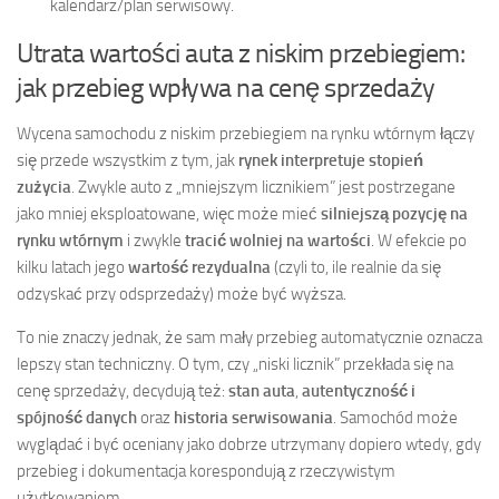
kalendarz/plan serwisowy.
Utrata wartości auta z niskim przebiegiem:
jak przebieg wpływa na cenę sprzedaży
Wycena samochodu z niskim przebiegiem na rynku wtórnym łączy
się przede wszystkim z tym, jak
rynek interpretuje stopień
zużycia
. Zwykle auto z „mniejszym licznikiem” jest postrzegane
jako mniej eksploatowane, więc może mieć
silniejszą pozycję na
rynku wtórnym
i zwykle
tracić wolniej na wartości
. W efekcie po
kilku latach jego
wartość rezydualna
(czyli to, ile realnie da się
odzyskać przy odsprzedaży) może być wyższa.
To nie znaczy jednak, że sam mały przebieg automatycznie oznacza
lepszy stan techniczny. O tym, czy „niski licznik” przekłada się na
cenę sprzedaży, decydują też:
stan auta
,
autentyczność i
spójność danych
oraz
historia serwisowania
. Samochód może
wyglądać i być oceniany jako dobrze utrzymany dopiero wtedy, gdy
przebieg i dokumentacja korespondują z rzeczywistym
użytkowaniem.