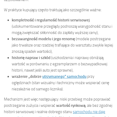
W praktyce kupujący często traktują jako szczególnie ważne:
kompletność i regularność historii serwisowej
(udokumentowane przeglądy podnoszą wiarygodność stanu i
mogą zwiększać skłonność do zapłaty wyższej ceny),
bezawaryjność modelu i jego renomę
(modele postrzegane
jako trwalsze oraz rzadziej trafiające do warsztatu zwykle lepiej
znoszą spadek wartości),
historię napraw i szkód
(uszkodzenia i naprawy obniżają
wartość w porównaniu z egzemplarzem o bezwypadkowej
historii, nawet jeśli auto jest sprawne),
wrażenie „dobrze
utrzymanego” samochodu
przy
oględzinach (stan wizualny i techniczny może wspierać cenę
niezależnie od samego licznika).
Mechanizm jest więc następujący: niski przebieg może poprawiać
postrzeganie zużycia i wspierać
wartość rynkową
, ale bez zgodnej
historii serwisowej i realnie dobrego stanu
samochodu nie daje