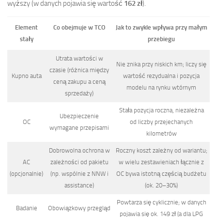
wyższy (w danych pojawia się wartość
162 zł
).
Element
Co obejmuje w TCO
Jak to zwykle wpływa przy małym
stały
przebiegu
Utrata wartości w
Nie znika przy niskich km; liczy się
czasie (różnica między
Kupno auta
wartość rezydualna i pozycja
ceną zakupu a ceną
modelu na rynku wtórnym
sprzedaży)
Stała pozycja roczna, niezależna
Ubezpieczenie
OC
od liczby przejechanych
wymagane przepisami
kilometrów
Dobrowolna ochrona w
Roczny koszt zależny od wariantu;
AC
zależności od pakietu
w wielu zestawieniach łącznie z
(opcjonalnie)
(np. wspólnie z NNW i
OC bywa istotną częścią budżetu
assistance)
(ok. 20–30%)
Powtarza się cyklicznie; w danych
Badanie
Obowiązkowy przegląd
pojawia się ok. 149 zł (a dla LPG