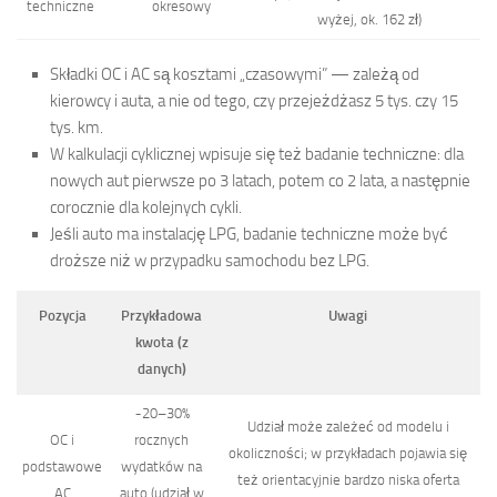
techniczne
okresowy
wyżej, ok. 162 zł)
Składki OC i AC są kosztami „czasowymi” — zależą od
kierowcy i auta, a nie od tego, czy przejeżdżasz 5 tys. czy 15
tys. km.
W kalkulacji cyklicznej wpisuje się też badanie techniczne: dla
nowych aut pierwsze po 3 latach, potem co 2 lata, a następnie
corocznie dla kolejnych cykli.
Jeśli auto ma instalację LPG, badanie techniczne może być
droższe niż w przypadku samochodu bez LPG.
Pozycja
Przykładowa
Uwagi
kwota (z
danych)
~20–30%
Udział może zależeć od modelu i
OC i
rocznych
okoliczności; w przykładach pojawia się
podstawowe
wydatków na
też orientacyjnie bardzo niska oferta
AC
auto (udział w