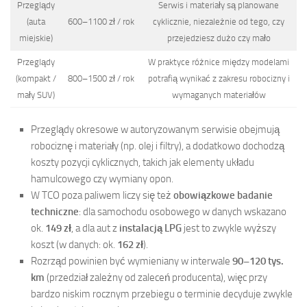
Przeglądy
Serwis i materiały są planowane
(auta
600–1100 zł / rok
cyklicznie, niezależnie od tego, czy
miejskie)
przejedziesz dużo czy mało
Przeglądy
W praktyce różnice między modelami
(kompakt /
800–1500 zł / rok
potrafią wynikać z zakresu robocizny i
mały SUV)
wymaganych materiałów
Przeglądy okresowe w autoryzowanym serwisie obejmują
robociznę i materiały (np. olej i filtry), a dodatkowo dochodzą
koszty pozycji cyklicznych, takich jak elementy układu
hamulcowego czy wymiany opon.
W TCO poza paliwem liczy się też
obowiązkowe badanie
techniczne
: dla samochodu osobowego w danych wskazano
ok.
149 zł
, a dla aut z
instalacją LPG
jest to zwykle wyższy
koszt (w danych: ok.
162 zł
).
Rozrząd powinien być wymieniany w interwale
90–120 tys.
km
(przedział zależny od zaleceń producenta), więc przy
bardzo niskim rocznym przebiegu o terminie decyduje zwykle