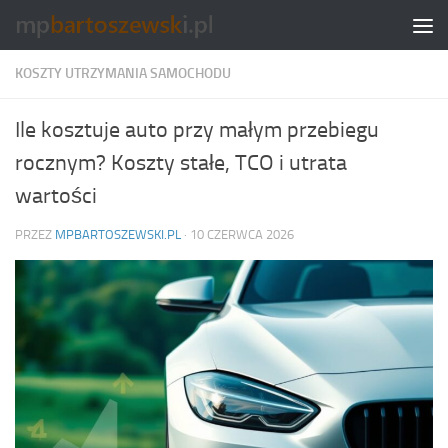
Skip to content
KOSZTY UTRZYMANIA SAMOCHODU
Ile kosztuje auto przy małym przebiegu
rocznym? Koszty stałe, TCO i utrata
wartości
PRZEZ
MPBARTOSZEWSKI.PL
·
10 CZERWCA 2026