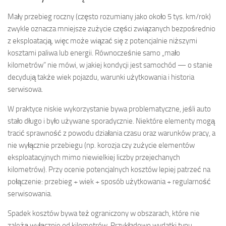
Mały przebieg roczny (często rozumiany jako około 5 tys. km/rok)
zwykle oznacza mniejsze zużycie części związanych bezpośrednio
z eksploatacją, więc może wiązać się z potencjalnie niższymi
kosztami paliwa lub energii. Równocześnie samo „mało
kilometrów” nie mówi, w jakiej kondycji jest samochód — o stanie
decydują także wiek pojazdu, warunki użytkowania i historia
serwisowa.
W praktyce niskie wykorzystanie bywa problematyczne, jeśli auto
stało długo i było używane sporadycznie. Niektóre elementy mogą
tracić sprawność z powodu działania czasu oraz warunków pracy, a
nie wyłącznie przebiegu (np. korozja czy zużycie elementów
eksploatacyjnych mimo niewielkiej liczby przejechanych
kilometrów). Przy ocenie potencjalnych kosztów lepiej patrzeć na
połączenie: przebieg + wiek + sposób użytkowania + regularność
serwisowania.
Spadek kosztów bywa też ograniczony w obszarach, które nie
zależą wyłącznie od kilometrów. Przykładowo wydatki typu