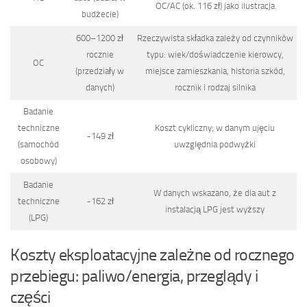
OC/AC (ok. 116 zł) jako ilustracja
budżecie)
600–1200 zł
Rzeczywista składka zależy od czynników
rocznie
typu: wiek/doświadczenie kierowcy,
OC
(przedziały w
miejsce zamieszkania, historia szkód,
danych)
rocznik i rodzaj silnika
Badanie
techniczne
Koszt cykliczny; w danym ujęciu
~149 zł
(samochód
uwzględnia podwyżki
osobowy)
Badanie
W danych wskazano, że dla aut z
techniczne
~162 zł
instalacją LPG jest wyższy
(LPG)
Koszty eksploatacyjne zależne od rocznego
przebiegu: paliwo/energia, przeglądy i
części