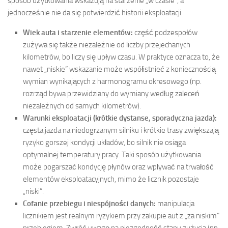
sposób użytkowania wskazują na starzenie „w czasie”, a
jednocześnie nie da się potwierdzić historii eksploatacji.
Wiek auta i starzenie elementów:
część podzespołów
zużywa się także niezależnie od liczby przejechanych
kilometrów, bo liczy się upływ czasu. W praktyce oznacza to, że
nawet „niskie” wskazanie może współistnieć z koniecznością
wymian wynikających z harmonogramu okresowego (np.
rozrząd bywa przewidziany do wymiany według zaleceń
niezależnych od samych kilometrów).
Warunki eksploatacji (krótkie dystanse, sporadyczna jazda):
częsta jazda na niedogrzanym silniku i krótkie trasy zwiększają
ryzyko gorszej kondycji układów, bo silnik nie osiąga
optymalnej temperatury pracy. Taki sposób użytkowania
może pogarszać kondycję płynów oraz wpływać na trwałość
elementów eksploatacyjnych, mimo że licznik pozostaje
„niski”.
Cofanie przebiegu i niespójności danych:
manipulacja
licznikiem jest realnym ryzykiem przy zakupie aut z „za niskim”
przebiegiem. Zwróć uwagę na niezgodność stanu zużycia (np.