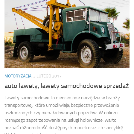
MOTORYZACJA
3 LUTEGO 2017
auto lawety, lawety samochodowe sprzedaż
Lawety samochodowe to nieocenione narzędzia w branży
transportowej, które umożliwiają bezpieczne przewożenie
uszkodzonych czy nienaładowanych pojazdów. W obliczu
rosnącego zapotrzebowania na usługi holownicze, warto
poznać różnorodność dostępnych modeli oraz ich specyfikę.