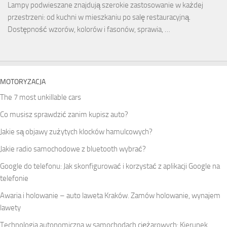
Lampy podwieszane znajdują szerokie zastosowanie w każdej
przestrzeni: od kuchni w mieszkaniu po salę restauracyjną.
Dostępność wzorów, kolorów i fasonów, sprawia, …
MOTORYZACJA
The 7 most unkillable cars
Co musisz sprawdzić zanim kupisz auto?
Jakie są objawy zużytych klocków hamulcowych?
Jakie radio samochodowe z bluetooth wybrać?
Google do telefonu: Jak skonfigurować i korzystać z aplikacji Google na
telefonie
Awaria i holowanie – auto laweta Kraków. Zamów holowanie, wynajem
lawety
Technologia autonomiczna w samochodach ciężarowych: Kierunek