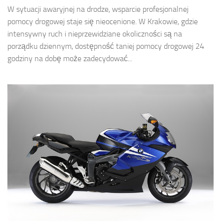
W sytuacji awaryjnej na drodze, wsparcie profesjonalnej
pomocy drogowej staje się nieocenione. W Krakowie, gdzie
intensywny ruch i nieprzewidziane okoliczności są na
porządku dziennym, dostępność taniej pomocy drogowej 24
godziny na dobę może zadecydować...