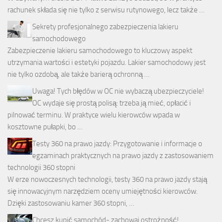
rachunek składa się nie tylko z serwisu rutynowego, lecz także …
Sekrety profesjonalnego zabezpieczenia lakieru
samochodowego
Zabezpieczenie lakieru samochodowego to kluczowy aspekt
utrzymania wartości i estetyki pojazdu. Lakier samochodowy jest
nie tylko ozdobą, ale także barierą ochronną …
Uwaga! Tych błędów w OC nie wybaczą ubezpieczyciele!
OC wydaje się prostą polisą: trzeba ją mieć, opłacić i
pilnować terminu. W praktyce wielu kierowców wpada w
kosztowne pułapki, bo …
Testy 360 na prawo jazdy: Przygotowanie i informacje o
egzaminach praktycznych na prawo jazdy z zastosowaniem
technologii 360 stopni
W erze nowoczesnych technologii, testy 360 na prawo jazdy stają
się innowacyjnym narzędziem oceny umiejętności kierowców.
Dzięki zastosowaniu kamer 360 stopni, …
Chcesz kupić samochód- zachowaj ostrożność!