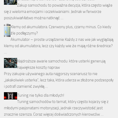
Zakup samochodu to poważna decyzja, która często wiąże
się z wieloma emocjami i oczekiwaniami. Jednak w ferworze
poszukiwań łatwo można natknąć …
Klemy od akumulatora. Czerwony plus, czarny minus. Co kiedy
źle podłączymy?
Akumulator – proste urządzenie Każdy z nas wie jak wyglądają
klemy od akumulatora, lecz czy każdy wie że mają różne średnice?
…
Najdroższe awarie samochodu: które usterki generują
największe koszty napraw
Przy zakupie używanego auta najgorszy scenariusz to nie
„jakakolwiek usterka”, lecz taka, która uderza w złożone podzespoły
i potrafi zamienić zwykłą …
Tuning nie tylko dla młodych!
Tuning samochodów to temat, który często kojarzy się z
młodymi pasjonatami motoryzacji, jednak rzeczywistość jest
znacznie szersza. Coraz więcej doświadczonych kierowców …