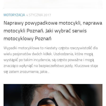
MOTORYZACJA
4 STYCZNIA 2017
Naprawy powypadkowe motocykli, naprawa
motocykli Poznań. Jaki wybrać serwis
motocyklowy Poznań
Wypadki motocyklowe to niestety częsta rzeczywistość dla
wielu pasjonatów dwóch kółek. Uszkodzenia, które mogą
wystąpić po takim incydencie, są często poważne i mogą
znacząco wpłynąć na bezpieczeństwo jazdy. Kluczowe staje
się zatem zrozumienie, jakie...