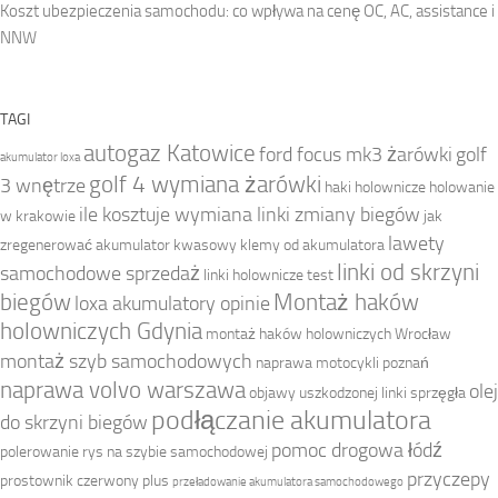
Koszt ubezpieczenia samochodu: co wpływa na cenę OC, AC, assistance i
NNW
TAGI
autogaz Katowice
ford focus mk3 żarówki
golf
akumulator loxa
golf 4 wymiana żarówki
3 wnętrze
haki holownicze
holowanie
ile kosztuje wymiana linki zmiany biegów
w krakowie
jak
lawety
zregenerować akumulator kwasowy
klemy od akumulatora
linki od skrzyni
samochodowe sprzedaż
linki holownicze test
biegów
Montaż haków
loxa akumulatory opinie
holowniczych Gdynia
montaż haków holowniczych Wrocław
montaż szyb samochodowych
naprawa motocykli poznań
naprawa volvo warszawa
olej
objawy uszkodzonej linki sprzęgła
podłączanie akumulatora
do skrzyni biegów
pomoc drogowa łódź
polerowanie rys na szybie samochodowej
przyczepy
prostownik czerwony plus
przeładowanie akumulatora samochodowego