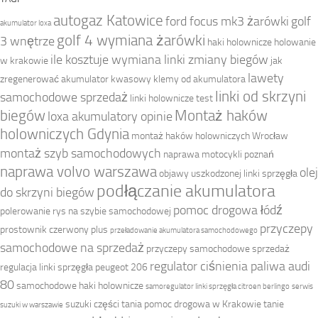
autogaz Katowice
ford focus mk3 żarówki
golf
akumulator loxa
golf 4 wymiana żarówki
3 wnętrze
haki holownicze
holowanie
ile kosztuje wymiana linki zmiany biegów
w krakowie
jak
lawety
zregenerować akumulator kwasowy
klemy od akumulatora
linki od skrzyni
samochodowe sprzedaż
linki holownicze test
biegów
Montaż haków
loxa akumulatory opinie
holowniczych Gdynia
montaż haków holowniczych Wrocław
montaż szyb samochodowych
naprawa motocykli poznań
naprawa volvo warszawa
olej
objawy uszkodzonej linki sprzęgła
podłączanie akumulatora
do skrzyni biegów
pomoc drogowa łódź
polerowanie rys na szybie samochodowej
przyczepy
prostownik czerwony plus
przeładowanie akumulatora samochodowego
samochodowe na sprzedaż
przyczepy samochodowe sprzedaż
regulator ciśnienia paliwa audi
regulacja linki sprzęgła peugeot 206
80
samochodowe haki holownicze
samoregulator linki sprzęgła citroen berlingo
serwis
suzuki części
tania pomoc drogowa w Krakowie
tanie
suzuki w warszawie