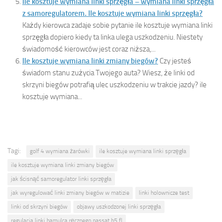
Ile kosztuje wymiana linki sprzęgła – wymiana linki sprzęgła
z samoregulatorem. Ile kosztuje wymiana linki sprzęgła?
Każdy kierowca zadaje sobie pytanie ile kosztuje wymiana linki
sprzęgła dopiero kiedy ta linka ulega uszkodzeniu. Niestety
świadomość kierowców jest coraz niższa,...
Ile kosztuje wymiana linki zmiany biegów?
Czy jesteś
świadom stanu zużycia Twojego auta? Wiesz, że linki od
skrzyni biegów potrafią ulec uszkodzeniu w trakcie jazdy? ile
kosztuje wymiana...
Tagi:
golf 4 wymiana żarówki
ile kosztuje wymiana linki sprzęgła
ile kosztuje wymiana linki zmiany biegów
jak ścisnąć samoregulator linki sprzęgła
jak wyregulować linki zmiany biegów w matizie
linki holownicze test
linki od skrzyni biegów
objawy uszkodzonej linki sprzęgła
regulacja linki hamulca ręcznego passat b5 fl