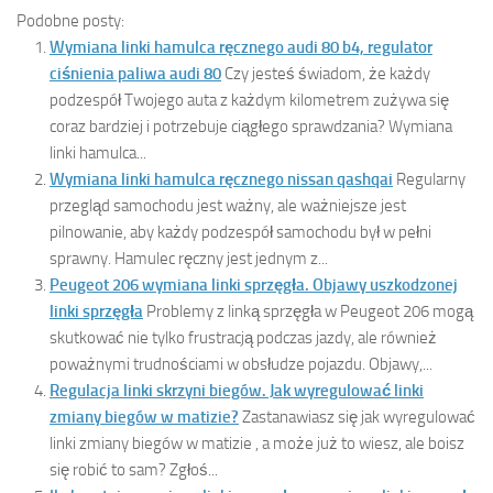
Podobne posty:
Wymiana linki hamulca ręcznego audi 80 b4, regulator
ciśnienia paliwa audi 80
Czy jesteś świadom, że każdy
podzespół Twojego auta z każdym kilometrem zużywa się
coraz bardziej i potrzebuje ciągłego sprawdzania? Wymiana
linki hamulca...
Wymiana linki hamulca ręcznego nissan qashqai
Regularny
przegląd samochodu jest ważny, ale ważniejsze jest
pilnowanie, aby każdy podzespół samochodu był w pełni
sprawny. Hamulec ręczny jest jednym z...
Peugeot 206 wymiana linki sprzęgła. Objawy uszkodzonej
linki sprzęgła
Problemy z linką sprzęgła w Peugeot 206 mogą
skutkować nie tylko frustracją podczas jazdy, ale również
poważnymi trudnościami w obsłudze pojazdu. Objawy,...
Regulacja linki skrzyni biegów. Jak wyregulować linki
zmiany biegów w matizie?
Zastanawiasz się jak wyregulować
linki zmiany biegów w matizie , a może już to wiesz, ale boisz
się robić to sam? Zgłoś...