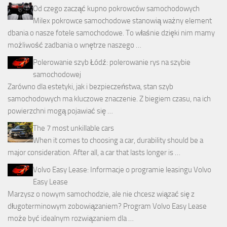
Od czego zacząć kupno pokrowców samochodowych
Milex pokrowce samochodowe stanowią ważny element
dbania o nasze fotele samochodowe. To właśnie dzięki nim mamy
możliwość zadbania o wnętrze naszego …
Polerowanie szyb Łódź: polerowanie rys na szybie
samochodowej
Zarówno dla estetyki, jak i bezpieczeństwa, stan szyb
samochodowych ma kluczowe znaczenie. Z biegiem czasu, na ich
powierzchni mogą pojawiać się …
The 7 most unkillable cars
When it comes to choosing a car, durability should be a
major consideration. After all, a car that lasts longer is …
Volvo Easy Lease: Informacje o programie leasingu Volvo
Easy Lease
Marzysz o nowym samochodzie, ale nie chcesz wiązać się z
długoterminowym zobowiązaniem? Program Volvo Easy Lease
może być idealnym rozwiązaniem dla …