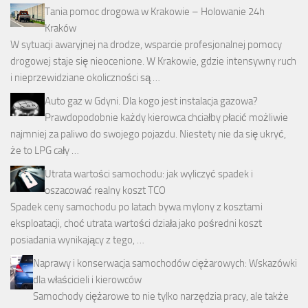
Tania pomoc drogowa w Krakowie – Holowanie 24h
Kraków
W sytuacji awaryjnej na drodze, wsparcie profesjonalnej pomocy
drogowej staje się nieocenione. W Krakowie, gdzie intensywny ruch
i nieprzewidziane okoliczności są …
Auto gaz w Gdyni. Dla kogo jest instalacja gazowa?
Prawdopodobnie każdy kierowca chciałby płacić możliwie
najmniej za paliwo do swojego pojazdu. Niestety nie da się ukryć,
że to LPG cały …
Utrata wartości samochodu: jak wyliczyć spadek i
oszacować realny koszt TCO
Spadek ceny samochodu po latach bywa mylony z kosztami
eksploatacji, choć utrata wartości działa jako pośredni koszt
posiadania wynikający z tego, …
Naprawy i konserwacja samochodów ciężarowych: Wskazówki
dla właścicieli i kierowców
Samochody ciężarowe to nie tylko narzędzia pracy, ale także