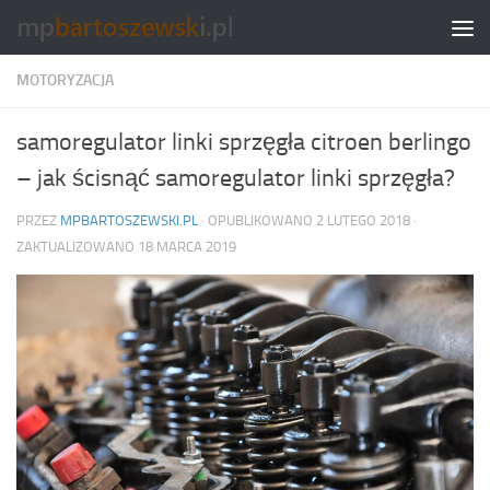
Skip to content
MOTORYZACJA
samoregulator linki sprzęgła citroen berlingo
– jak ścisnąć samoregulator linki sprzęgła?
PRZEZ
MPBARTOSZEWSKI.PL
· OPUBLIKOWANO
2 LUTEGO 2018
·
ZAKTUALIZOWANO
18 MARCA 2019