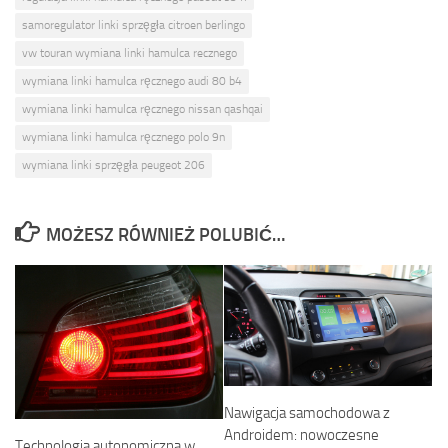
samoregulator linki sprzęgła citroen berlingo
vw touran wymiana linki hamulca recznego
wymiana linki hamulca ręcznego audi 80 b4
wymiana linki hamulca ręcznego nissan qashqai
wymiana linki hamulca ręcznego polo 9n
wymiana linki sprzęgła peugeot 206
MOŻESZ RÓWNIEŻ POLUBIĆ…
Nawigacja samochodowa z
Androidem: nowoczesne
Technologia autonomiczna w