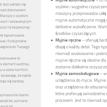
Myjnie automatyczne
– to n
, lecz wahasz się
szybkie i wygodne czyszczeni
przed dokonaniem
maszyny przeprowadza całą p
Marzysz o szybkim,
myjnie automatyczne mogą cz
owym i bezawaryjnym
delikatne wykończenie. Wart
czysz na bezpieczną i …
środków czyszczących.
le tapicerowane:
Myjnie ręczne
– oferują bar
owe i funkcjonalne
dbają o każdy detal. Tego typ
wiązania do Twojego
również woskowanie i polero
picerowane to
myjnie ręczne są idealne dla
y element wystroju,
zostanie dokładnie oczyszczo
zy w sobie komfort i
Myjnie samoobsługowe
– w 
 sprawiając, że każde
urządzenia do mycia. Myjnie
taje się bardziej
oraz urządzenia do odsysani
e …
które preferują samodzielne
ymiana linki klamki
procesem. Jest to również op
assat b6, wymiana
passat b5