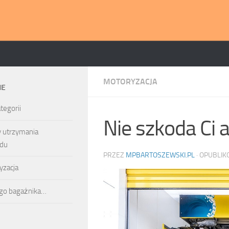
MOTORYZACJA
IE
tegorii
Nie szkoda Ci 
y utrzymania
du
PRZEZ
MPBARTOSZEWSKI.PL
· OPUBLI
yzacja
ego bagażnika…