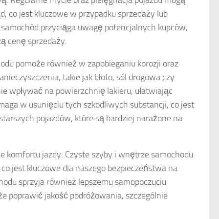
. Regularne mycie oraz pielęgnacja pojazdu mogą
, co jest kluczowe w przypadku sprzedaży lub
 samochód przyciąga uwagę potencjalnych kupców,
zą cenę sprzedaży.
du pomoże również w zapobieganiu korozji oraz
nieczyszczenia, takie jak błoto, sól drogowa czy
e wpływać na powierzchnię lakieru, ułatwiając
aga w usunięciu tych szkodliwych substancji, co jest
starszych pojazdów, które są bardziej narażone na
e komfortu jazdy. Czyste szyby i wnętrze samochodu
co jest kluczowe dla naszego bezpieczeństwa na
hodu sprzyja również lepszemu samopoczuciu
że poprawić jakość podróżowania, szczególnie