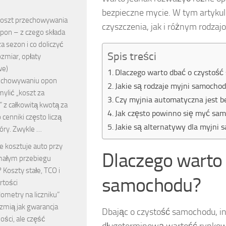
bezpieczne mycie. W tym artykul
oszt przechowywania
czyszczenia, jak i różnym rodza
pon – z czego składa
za sezon i co doliczyć
Spis treści
ozmiar, opłaty
we)
Dlaczego warto dbać o czystoś
echowywaniu opon
Jakie są rodzaje myjni samocho
ylić „koszt za
Czy myjnia automatyczna jest be
 z całkowitą kwotą za
Jak często powinno się myć sa
 cenniki często liczą
Jakie są alternatywy dla myjni
óry. Zwykle …
le kosztuje auto przy
Dlaczego warto 
ałym przebiegu
Koszty stałe, TCO i
samochodu?
rtości
ilometry na liczniku”
zmią jak gwarancja
Dbając o czystość samochodu, in
ści, ale część