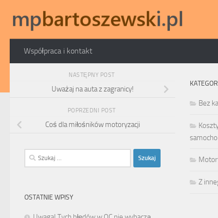
Skip to content
Współpraca i kontakt
NASTĘPNY POST
KATEGOR
Uważaj na auta z zagranicy!
Bez ka
POPRZEDNI POST
Coś dla miłośników motoryzacji
Koszt
samocho
Szukaj:
Motor
Z inn
OSTATNIE WPISY
Uwaga! Tych błędów w OC nie wybaczą