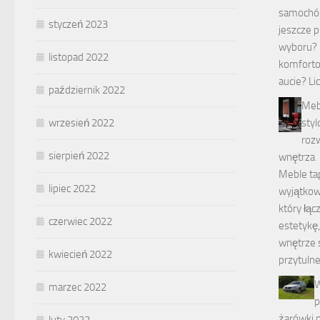
samochód
styczeń 2023
jeszcze 
wyboru? 
listopad 2022
komfort
aucie? Li
październik 2022
Meb
wrzesień 2022
styl
roz
sierpień 2022
wnętrza
Meble ta
lipiec 2022
wyjątkow
który łąc
czerwiec 2022
estetykę,
wnętrze s
kwiecień 2022
przytuln
W
marzec 2022
p
żarówki 
luty 2022