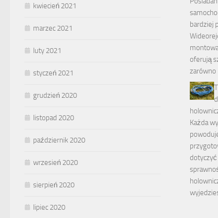
Posiadan
kwiecień 2021
samochodz
bardziej 
marzec 2021
Wideoreje
montowa
luty 2021
oferują s
zarówno
styczeń 2021
T
grudzień 2020
d
holownic
listopad 2020
Każda w
powoduje
październik 2020
przygoto
dotyczyć
wrzesień 2020
sprawnośc
holownic
sierpień 2020
wyjedzie
lipiec 2020