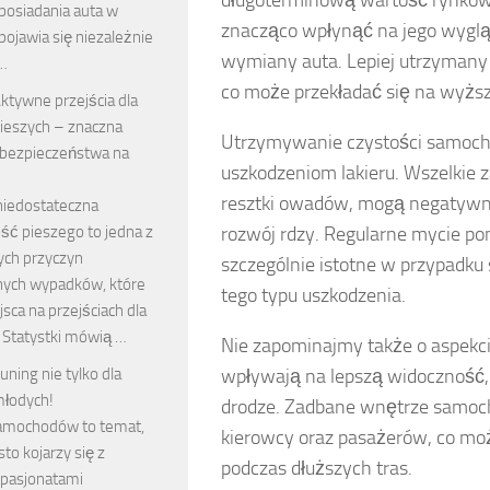
długoterminową wartość rynkową
posiadania auta w
znacząco wpłynąć na jego wygląd
pojawia się niezależnie
wymiany auta. Lepiej utrzymany
 …
co może przekładać się na wyżs
ktywne przejścia dla
ieszych – znaczna
Utrzymywanie czystości samocho
bezpieczeństwa na
uszkodzeniom lakieru. Wszelkie za
resztki owadów, mogą negatywni
niedostateczna
ść pieszego to jedna z
rozwój rdzy. Regularne mycie pom
ych przyczyn
szczególnie istotne w przypadku 
nych wypadków, które
tego typu uszkodzenia.
sca na przejściach dla
 Statystki mówią …
Nie zapominajmy także o aspekci
uning nie tylko dla
wpływają na lepszą widoczność, 
łodych!
drodze. Zadbane wnętrze samoc
amochodów to temat,
kierowcy oraz pasażerów, co mo
sto kojarzy się z
podczas dłuższych tras.
pasjonatami