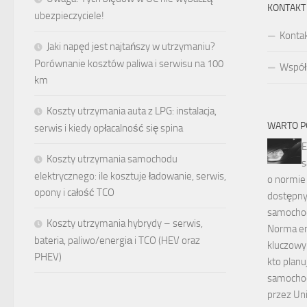
KONTAKT
ubezpieczyciele!
Konta
Jaki napęd jest najtańszy w utrzymaniu?
Porównanie kosztów paliwa i serwisu na 100
Współp
km
Koszty utrzymania auta z LPG: instalacja,
WARTO P
serwis i kiedy opłacalność się spina
E
Koszty utrzymania samochodu
s
elektrycznego: ile kosztuje ładowanie, serwis,
o normie 
opony i całość TCO
dostępny
samoch
Koszty utrzymania hybrydy – serwis,
Norma emi
bateria, paliwo/energiа i TCO (HEV oraz
kluczowy
PHEV)
kto plan
samocho
przez Un