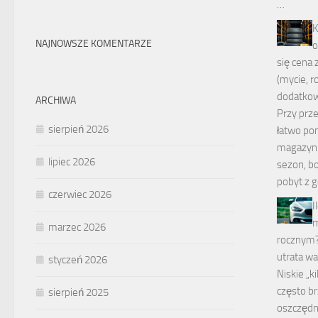
…
K
NAJNOWSZE KOMENTARZE
o
się cena 
(mycie, r
dodatko
ARCHIWA
Przy prz
sierpień 2026
łatwo pom
magazyn”
lipiec 2026
sezon, bo
pobyt z g
czerwiec 2026
I
m
marzec 2026
rocznym? 
utrata wa
styczeń 2026
Niskie „k
często br
sierpień 2025
oszczędno