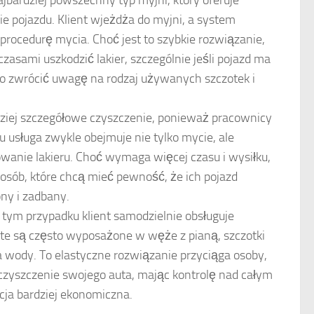
ajbardziej powszechny typ myjni, który oferuje
e pojazdu. Klient wjeżdża do myjni, a system
rocedurę mycia. Choć jest to szybkie rozwiązanie,
asami uszkodzić lakier, szczególnie jeśli pojazd ma
o zwrócić uwagę na rodzaj używanych szczotek i
dziej szczegółowe czyszczenie, ponieważ pracownicy
u usługa zwykle obejmuje nie tylko mycie, ale
wanie lakieru. Choć wymaga więcej czasu i wysiłku,
 osób, które chcą mieć pewność, że ich pojazd
ny i zadbany.
tym przypadku klient samodzielnie obsługuje
 te są często wyposażone w węże z pianą, szczotki
a wody. To elastyczne rozwiązanie przyciąga osoby,
 czyszczenie swojego auta, mając kontrolę nad całym
cja bardziej ekonomiczna.