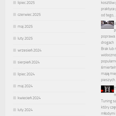
lipiec 2025
kosztów 
praktyce 
czerwiec 2025
od tego,
A
maj 2025
p
poprawa 
luty 2025
drogach
Brak lub 
wrzesień 2024
widoczno
popularn
sierpień 2024
śmiertel
mają miej
lipiec 2024
pieszych.
maj 2024
T
m
kwiecień 2024
Tuning s
który czę
luty 2024
młodymi 