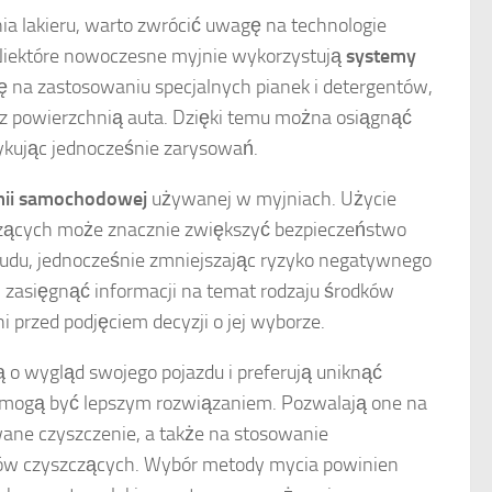
ia lakieru, warto zwrócić uwagę na technologie
Niektóre nowoczesne myjnie wykorzystują
systemy
się na zastosowaniu specjalnych pianek i detergentów,
 z powierzchnią auta. Dzięki temu można osiągnąć
zykując jednocześnie zarysowań.
ii samochodowej
używanej w myjniach. Użycie
czących może znacznie zwiększyć bezpieczeństwo
rudu, jednocześnie zmniejszając ryzyko negatywnego
i zasięgnąć informacji na temat rodzaju środków
przed podjęciem decyzji o jej wyborze.
ją o wygląd swojego pojazdu i preferują uniknąć
ne mogą być lepszym rozwiązaniem. Pozwalają one na
owane czyszczenie, a także na stosowanie
dków czyszczących. Wybór metody mycia powinien