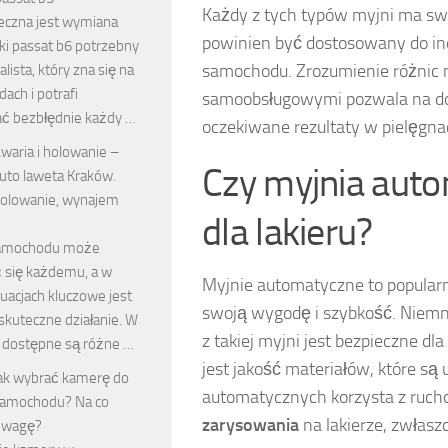
Każdy z tych typów myjni ma swo
ieczna jest wymiana
powinien być dostosowany do ind
mki passat b6 potrzebny
samochodu. Zrozumienie różnic 
alista, który zna się na
ach i potrafi
samoobsługowymi pozwala na do
ć bezbłędnie każdy …
oczekiwane rezultaty w pielęgnac
waria i holowanie –
Czy myjnia auto
uto laweta Kraków.
olowanie, wynajem
dla lakieru?
samochodu może
ć się każdemu, a w
Myjnie automatyczne to popular
tuacjach kluczowe jest
swoją wygodę i szybkość. Niemnie
 skuteczne działanie. W
z takiej myjni jest bezpieczne 
 dostępne są różne …
jest jakość materiałów, które są
ak wybrać kamerę do
automatycznych korzysta z ruc
amochodu? Na co
zarysowania
na lakierze, zwłaszc
uwagę?