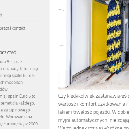
kt
raca i kontakt
OCZYTAĆ
uro 5 – jakie
amochody: Informacje
emisji spalin Euro 5 i
ch modelach
odów
Czy kiedykolwiek zastanawiałeś 
sji spalin Euro 5 to
 temat dla każdego,
wartość i komfort użytkowania? To
uje zakup nowego
lakier i trwałość pojazdu. W dobi
du. Wprowadzona
myjni automatycznych, nie zdając
ię Europejską w 2009
Warto jednak rozważyć różne opc