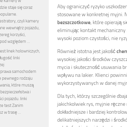
ie kamery w
Aby ograniczyć ryzyko uszkodzen
ie staje się coraz
stosowane w konkretnej myjni. 
popularne.
stratory, czyli kamery
bezszczotkowe
, które opierają 
ne wewnątrz pojazdu,
eliminując kontakt mechaniczny
zereg korzyści,
wysoki poziom czystości, nie ry
 pod względem …
Również istotna jest jakość
chem
est linek holowniczych,
ługość linki
wysokiej jakości środków czysz
zej
mycia i skuteczność usuwania b
yprawa samochodem
wpływu na lakier. Klienci powinn
 pewnego rodzaju
wykorzystywanych w danej myjni 
wania, które muszą
 bezpieczeństwa i
Dla tych, którzy szczególnie dba
i pojazdu. linki
jakichkolwiek rys, myjnie ręcz
ze test Zanim
dokładniejsze i bardziej kontrol
sz w trasę …
delikatniejszych narzędzi i śro