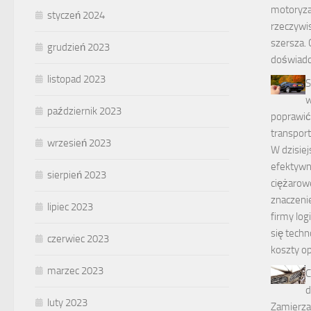
motoryzac
styczeń 2024
rzeczywis
szersza. 
grudzień 2023
doświadc
listopad 2023
S
w
październik 2023
poprawić
transpor
wrzesień 2023
W dzisiej
efektywn
sierpień 2023
ciężarow
znaczeni
lipiec 2023
firmy log
się techn
czerwiec 2023
koszty o
marzec 2023
C
d
luty 2023
Zamierza