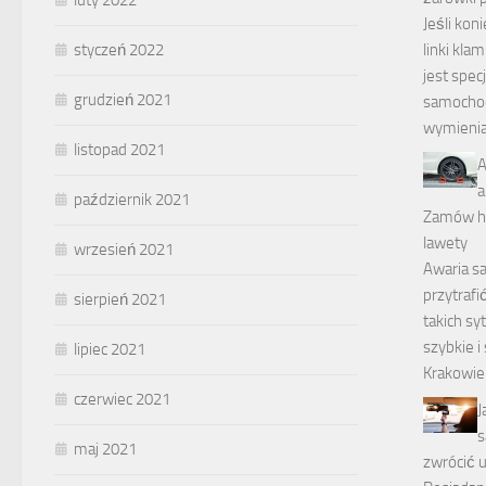
Jeśli kon
styczeń 2022
linki kla
jest specj
grudzień 2021
samochod
wymienia
listopad 2021
A
a
październik 2021
Zamów h
lawety
wrzesień 2021
Awaria 
przytrafi
sierpień 2021
takich sy
szybkie i
lipiec 2021
Krakowie
czerwiec 2021
J
s
maj 2021
zwrócić 