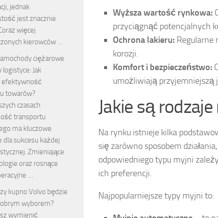
ji, jednak
Wyższa wartość rynkowa:
C
tość jest znacznie
przyciągnąć potencjalnych 
Coraz więcej
Ochrona lakieru:
Regularne 
zonych kierowców …
korozji.
amochody ciężarowe
Komfort i bezpieczeństwo:
C
 logistyce: Jak
umożliwiają przyjemniejszą 
 efektywność
tu towarów?
Jakie są rodza
szych czasach
ość transportu
ego ma kluczowe
Na rynku istnieje kilka podsta
e dla sukcesu każdej
się zarówno sposobem działania,
istycznej. Zmieniające
odpowiedniego typu myjni zależy
ologie oraz rosnące
ich preferencji.
peracyjne …
zy kupno Volvo będzie
Najpopularniejsze typy myjni to:
obrym wyborem?
sz wymienić