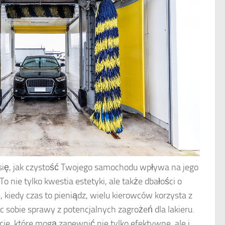
się, jak czystość Twojego samochodu wpływa na jego
 nie tylko kwestia estetyki, ale także dbałości o
e, kiedy czas to pieniądz, wielu kierowców korzysta z
 sobie sprawy z potencjalnych zagrożeń dla lakieru.
je, które mogą zapewnić nie tylko efektywne, ale i