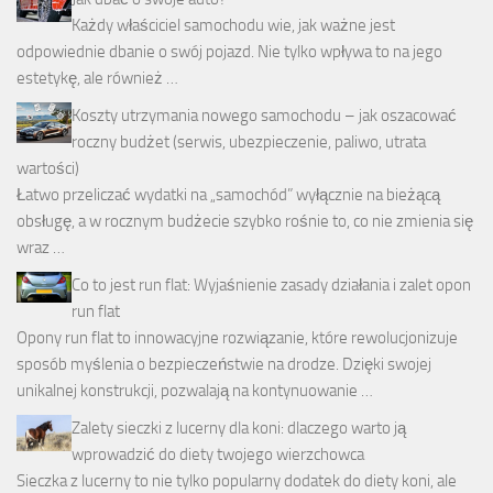
Każdy właściciel samochodu wie, jak ważne jest
odpowiednie dbanie o swój pojazd. Nie tylko wpływa to na jego
estetykę, ale również …
Koszty utrzymania nowego samochodu – jak oszacować
roczny budżet (serwis, ubezpieczenie, paliwo, utrata
wartości)
Łatwo przeliczać wydatki na „samochód” wyłącznie na bieżącą
obsługę, a w rocznym budżecie szybko rośnie to, co nie zmienia się
wraz …
Co to jest run flat: Wyjaśnienie zasady działania i zalet opon
run flat
Opony run flat to innowacyjne rozwiązanie, które rewolucjonizuje
sposób myślenia o bezpieczeństwie na drodze. Dzięki swojej
unikalnej konstrukcji, pozwalają na kontynuowanie …
Zalety sieczki z lucerny dla koni: dlaczego warto ją
wprowadzić do diety twojego wierzchowca
Sieczka z lucerny to nie tylko popularny dodatek do diety koni, ale