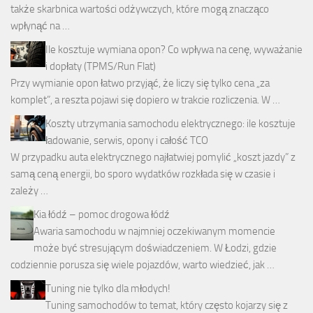
także skarbnica wartości odżywczych, które mogą znacząco
wpłynąć na …
Ile kosztuje wymiana opon? Co wpływa na cenę, wyważanie
i dopłaty (TPMS/Run Flat)
Przy wymianie opon łatwo przyjąć, że liczy się tylko cena „za
komplet”, a reszta pojawi się dopiero w trakcie rozliczenia. W …
Koszty utrzymania samochodu elektrycznego: ile kosztuje
ładowanie, serwis, opony i całość TCO
W przypadku auta elektrycznego najłatwiej pomylić „koszt jazdy” z
samą ceną energii, bo sporo wydatków rozkłada się w czasie i
zależy …
Kia łódź – pomoc drogowa łódź
Awaria samochodu w najmniej oczekiwanym momencie
może być stresującym doświadczeniem. W Łodzi, gdzie
codziennie porusza się wiele pojazdów, warto wiedzieć, jak …
Tuning nie tylko dla młodych!
Tuning samochodów to temat, który często kojarzy się z