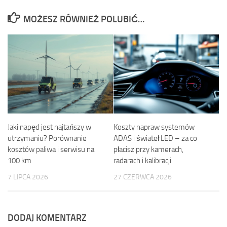
MOŻESZ RÓWNIEŻ POLUBIĆ…
Jaki napęd jest najtańszy w
Koszty napraw systemów
utrzymaniu? Porównanie
ADAS i świateł LED – za co
kosztów paliwa i serwisu na
płacisz przy kamerach,
100 km
radarach i kalibracji
7 LIPCA 2026
27 CZERWCA 2026
DODAJ KOMENTARZ