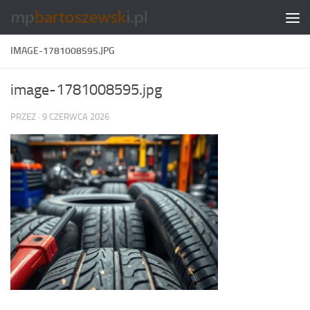
Skip to content
IMAGE-1781008595.JPG
image-1781008595.jpg
PRZEZ
·
9 CZERWCA 2026