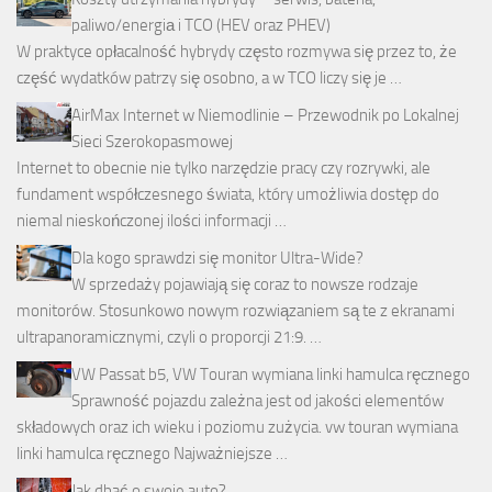
paliwo/energiа i TCO (HEV oraz PHEV)
W praktyce opłacalność hybrydy często rozmywa się przez to, że
część wydatków patrzy się osobno, a w TCO liczy się je …
AirMax Internet w Niemodlinie – Przewodnik po Lokalnej
Sieci Szerokopasmowej
Internet to obecnie nie tylko narzędzie pracy czy rozrywki, ale
fundament współczesnego świata, który umożliwia dostęp do
niemal nieskończonej ilości informacji …
Dla kogo sprawdzi się monitor Ultra-Wide?
W sprzedaży pojawiają się coraz to nowsze rodzaje
monitorów. Stosunkowo nowym rozwiązaniem są te z ekranami
ultrapanoramicznymi, czyli o proporcji 21:9. …
VW Passat b5, VW Touran wymiana linki hamulca ręcznego
Sprawność pojazdu zależna jest od jakości elementów
składowych oraz ich wieku i poziomu zużycia. vw touran wymiana
linki hamulca ręcznego Najważniejsze …
Jak dbać o swoje auto?