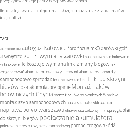
przeglądów drożeje podczas napraw awaryjnych
Ile kosztuje wymiana oleju: cena usługi, robocizna i koszty materiałów
(olej + filtry)
TAGI
autogaz Katowice
ford focus mk3 żarówki
golf
akumulator loxa
golf 4 wymiana żarówki
3 wnętrze
haki holownicze
holowanie
ile kosztuje wymiana linki zmiany biegów
w krakowie
jak
lawety
zregenerować akumulator kwasowy
klemy od akumulatora
linki od skrzyni
samochodowe sprzedaż
linki holownicze test
biegów
Montaż haków
loxa akumulatory opinie
holowniczych Gdynia
montaż haków holowniczych Wrocław
montaż szyb samochodowych
naprawa motocykli poznań
naprawa volvo warszawa
olej
objawy uszkodzonej linki sprzęgła
podłączanie akumulatora
do skrzyni biegów
pomoc drogowa łódź
polerowanie rys na szybie samochodowej