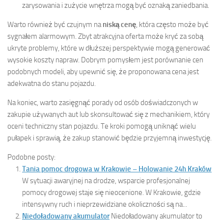
zarysowania i zużycie wnętrza mogą być oznaką zaniedbania.
Warto również być czujnym na
niską cenę
, która często może być
sygnałem alarmowym. Zbyt atrakcyjna oferta może kryć za sobą
ukryte problemy, które w dłuższej perspektywie mogą generować
wysokie koszty napraw. Dobrym pomysłem jest porównanie cen
podobnych modeli, aby upewnić się, że proponowana cena jest
adekwatna do stanu pojazdu.
Na koniec, warto zasięgnąć porady od osób doświadczonych w
zakupie używanych aut lub skonsultować się z mechanikiem, który
oceni techniczny stan pojazdu. Te kroki pomogą uniknąć wielu
pułapek i sprawią, że zakup stanowić będzie przyjemną inwestycję.
Podobne posty:
Tania pomoc drogowa w Krakowie – Holowanie 24h Kraków
W sytuacji awaryjnej na drodze, wsparcie profesjonalnej
pomocy drogowej staje się nieocenione. W Krakowie, gdzie
intensywny ruch i nieprzewidziane okoliczności są na...
Niedoładowany akumulator
Niedoładowany akumulator to