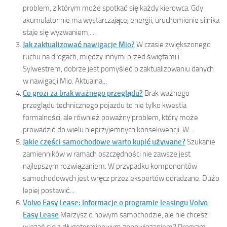
problem, z którym może spotkać się każdy kierowca. Gdy
akumulator nie ma wystarczającej energii, uruchomienie silnika
staje się wyzwaniem,...
Jak zaktualizować nawigacje Mio?
W czasie zwiększonego
ruchu na drogach, między innymi przed świętami i
Sylwestrem, dobrze jest pomyśleć o zaktualizowaniu danych
w nawigacji Mio. Aktualna...
Co grozi za brak ważnego przeglądu?
Brak ważnego
przeglądu technicznego pojazdu to nie tylko kwestia
formalności, ale również poważny problem, który może
prowadzić do wielu nieprzyjemnych konsekwencji. W...
Jakie części samochodowe warto kupić używane?
Szukanie
zamienników w ramach oszczędności nie zawsze jest
najlepszym rozwiązaniem. W przypadku komponentów
samochodowych jest wręcz przez ekspertów odradzane. Dużo
lepiej postawić...
Volvo Easy Lease: Informacje o programie leasingu Volvo
Easy Lease
Marzysz o nowym samochodzie, ale nie chcesz
wiązać się z długoterminowym zobowiązaniem? Program