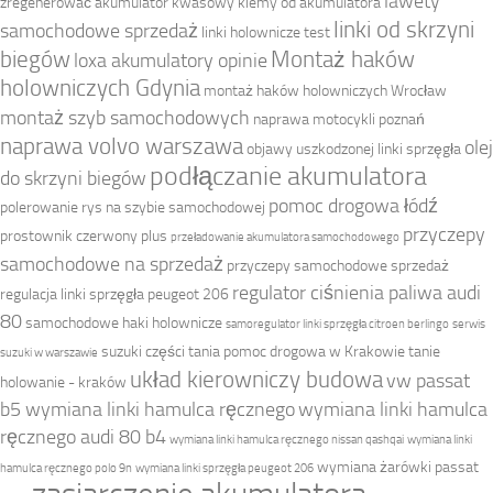
lawety
zregenerować akumulator kwasowy
klemy od akumulatora
linki od skrzyni
samochodowe sprzedaż
linki holownicze test
biegów
Montaż haków
loxa akumulatory opinie
holowniczych Gdynia
montaż haków holowniczych Wrocław
montaż szyb samochodowych
naprawa motocykli poznań
naprawa volvo warszawa
olej
objawy uszkodzonej linki sprzęgła
podłączanie akumulatora
do skrzyni biegów
pomoc drogowa łódź
polerowanie rys na szybie samochodowej
przyczepy
prostownik czerwony plus
przeładowanie akumulatora samochodowego
samochodowe na sprzedaż
przyczepy samochodowe sprzedaż
regulator ciśnienia paliwa audi
regulacja linki sprzęgła peugeot 206
80
samochodowe haki holownicze
samoregulator linki sprzęgła citroen berlingo
serwis
suzuki części
tania pomoc drogowa w Krakowie
tanie
suzuki w warszawie
układ kierowniczy budowa
vw passat
holowanie - kraków
b5 wymiana linki hamulca ręcznego
wymiana linki hamulca
ręcznego audi 80 b4
wymiana linki hamulca ręcznego nissan qashqai
wymiana linki
wymiana żarówki passat
hamulca ręcznego polo 9n
wymiana linki sprzęgła peugeot 206