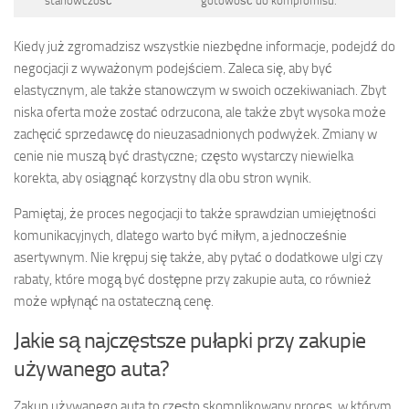
stanowczość
gotowość do kompromisu.
Kiedy już zgromadzisz wszystkie niezbędne informacje, podejdź do
negocjacji z wyważonym podejściem. Zaleca się, aby być
elastycznym, ale także stanowczym w swoich oczekiwaniach. Zbyt
niska oferta może zostać odrzucona, ale także zbyt wysoka może
zachęcić sprzedawcę do nieuzasadnionych podwyżek. Zmiany w
cenie nie muszą być drastyczne; często wystarczy niewielka
korekta, aby osiągnąć korzystny dla obu stron wynik.
Pamiętaj, że proces negocjacji to także sprawdzian umiejętności
komunikacyjnych, dlatego warto być miłym, a jednocześnie
asertywnym. Nie krępuj się także, aby pytać o dodatkowe ulgi czy
rabaty, które mogą być dostępne przy zakupie auta, co również
może wpłynąć na ostateczną cenę.
Jakie są najczęstsze pułapki przy zakupie
używanego auta?
Zakup używanego auta to często skomplikowany proces, w którym