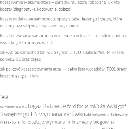
Koszt wymiany akumulatora – cena akumulatora, robocizna i ukryte
koszty (diagnostyka, kodowanie, dojazd)
Koszty dodatkowe samochodu: opłaty z tabeli leasingu i rzeczy, które
doliczą poza ratą oraz czynszem i wykupem
Koszt utrzymania samochodu w mieście a w trasie – co realnie podnosi
wydatki i jak to policzyć w TCO
Jak wybrać samochód tani w utrzymaniu: TCO, spalanie/WLTP i koszty
serwisu, OC oraz części
Jak policzyć koszt utrzymania auta — pełna lista wydatków (TCO), średni
koszt miesiąca i 1 km
TAGI
autogaz Katowice
ford focus mk3 żarówki
golf
akumulator loxa
golf 4 wymiana żarówki
3 wnętrze
haki holownicze
holowanie
ile kosztuje wymiana linki zmiany biegów
w krakowie
jak