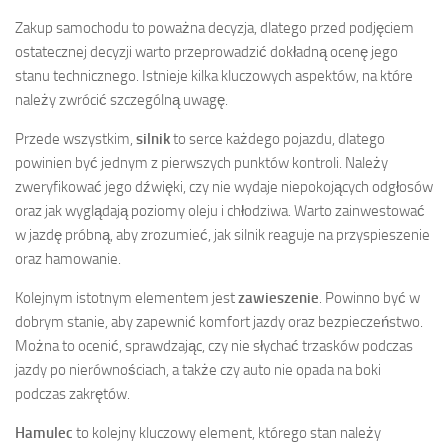
Zakup samochodu to poważna decyzja, dlatego przed podjęciem
ostatecznej decyzji warto przeprowadzić dokładną ocenę jego
stanu technicznego. Istnieje kilka kluczowych aspektów, na które
należy zwrócić szczególną uwagę.
Przede wszystkim,
silnik
to serce każdego pojazdu, dlatego
powinien być jednym z pierwszych punktów kontroli. Należy
zweryfikować jego dźwięki, czy nie wydaje niepokojących odgłosów
oraz jak wyglądają poziomy oleju i chłodziwa. Warto zainwestować
w jazdę próbną, aby zrozumieć, jak silnik reaguje na przyspieszenie
oraz hamowanie.
Kolejnym istotnym elementem jest
zawieszenie
. Powinno być w
dobrym stanie, aby zapewnić komfort jazdy oraz bezpieczeństwo.
Można to ocenić, sprawdzając, czy nie słychać trzasków podczas
jazdy po nierównościach, a także czy auto nie opada na boki
podczas zakrętów.
Hamulec
to kolejny kluczowy element, którego stan należy