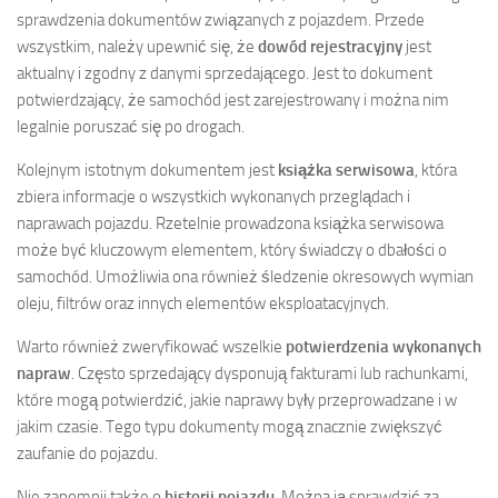
sprawdzenia dokumentów związanych z pojazdem. Przede
wszystkim, należy upewnić się, że
dowód rejestracyjny
jest
aktualny i zgodny z danymi sprzedającego. Jest to dokument
potwierdzający, że samochód jest zarejestrowany i można nim
legalnie poruszać się po drogach.
Kolejnym istotnym dokumentem jest
książka serwisowa
, która
zbiera informacje o wszystkich wykonanych przeglądach i
naprawach pojazdu. Rzetelnie prowadzona książka serwisowa
może być kluczowym elementem, który świadczy o dbałości o
samochód. Umożliwia ona również śledzenie okresowych wymian
oleju, filtrów oraz innych elementów eksploatacyjnych.
Warto również zweryfikować wszelkie
potwierdzenia wykonanych
napraw
. Często sprzedający dysponują fakturami lub rachunkami,
które mogą potwierdzić, jakie naprawy były przeprowadzane i w
jakim czasie. Tego typu dokumenty mogą znacznie zwiększyć
zaufanie do pojazdu.
Nie zapomnij także o
historii pojazdu
. Można ją sprawdzić za