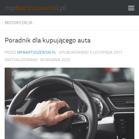
Skip to content
MOTORYZACJA
Poradnik dla kupującego auta
PRZEZ
MPBARTOSZEWSKI.PL
· OPUBLIKOWANO
5 LISTOPADA 2017
·
ZAKTUALIZOWANO
18 GRUDNIA 2025