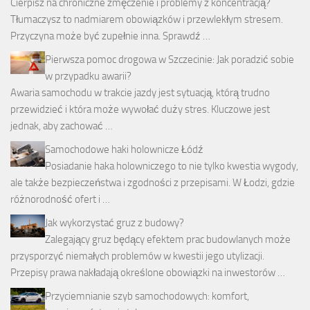
Cierpisz na chroniczne zmęczenie i problemy z koncentracją?
Tłumaczysz to nadmiarem obowiązków i przewlekłym stresem.
Przyczyna może być zupełnie inna. Sprawdź …
Pierwsza pomoc drogowa w Szczecinie: Jak poradzić sobie
w przypadku awarii?
Awaria samochodu w trakcie jazdy jest sytuacją, którą trudno
przewidzieć i która może wywołać duży stres. Kluczowe jest
jednak, aby zachować …
Samochodowe haki holownicze Łódź
Posiadanie haka holowniczego to nie tylko kwestia wygody,
ale także bezpieczeństwa i zgodności z przepisami. W Łodzi, gdzie
różnorodność ofert i …
Jak wykorzystać gruz z budowy?
Zalegający gruz będący efektem prac budowlanych może
przysporzyć niemałych problemów w kwestii jego utylizacji.
Przepisy prawa nakładają określone obowiązki na inwestorów …
Przyciemnianie szyb samochodowych: komfort,