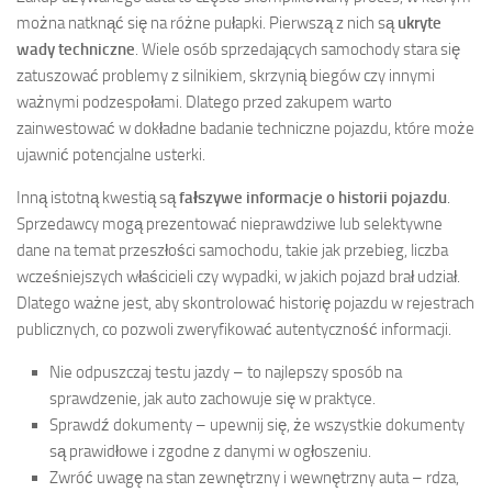
można natknąć się na różne pułapki. Pierwszą z nich są
ukryte
wady techniczne
. Wiele osób sprzedających samochody stara się
zatuszować problemy z silnikiem, skrzynią biegów czy innymi
ważnymi podzespołami. Dlatego przed zakupem warto
zainwestować w dokładne badanie techniczne pojazdu, które może
ujawnić potencjalne usterki.
Inną istotną kwestią są
fałszywe informacje o historii pojazdu
.
Sprzedawcy mogą prezentować nieprawdziwe lub selektywne
dane na temat przeszłości samochodu, takie jak przebieg, liczba
wcześniejszych właścicieli czy wypadki, w jakich pojazd brał udział.
Dlatego ważne jest, aby skontrolować historię pojazdu w rejestrach
publicznych, co pozwoli zweryfikować autentyczność informacji.
Nie odpuszczaj testu jazdy – to najlepszy sposób na
sprawdzenie, jak auto zachowuje się w praktyce.
Sprawdź dokumenty – upewnij się, że wszystkie dokumenty
są prawidłowe i zgodne z danymi w ogłoszeniu.
Zwróć uwagę na stan zewnętrzny i wewnętrzny auta – rdza,