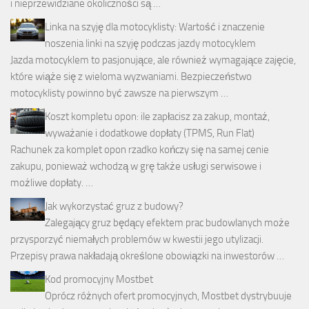
i nieprzewidziane okoliczności są …
Linka na szyję dla motocyklisty: Wartość i znaczenie
noszenia linki na szyję podczas jazdy motocyklem
Jazda motocyklem to pasjonujące, ale również wymagające zajęcie,
które wiąże się z wieloma wyzwaniami. Bezpieczeństwo
motocyklisty powinno być zawsze na pierwszym …
Koszt kompletu opon: ile zapłacisz za zakup, montaż,
wyważanie i dodatkowe dopłaty (TPMS, Run Flat)
Rachunek za komplet opon rzadko kończy się na samej cenie
zakupu, ponieważ wchodzą w grę także usługi serwisowe i
możliwe dopłaty. …
Jak wykorzystać gruz z budowy?
Zalegający gruz będący efektem prac budowlanych może
przysporzyć niemałych problemów w kwestii jego utylizacji.
Przepisy prawa nakładają określone obowiązki na inwestorów …
Kod promocyjny Mostbet
Oprócz różnych ofert promocyjnych, Mostbet dystrybuuje