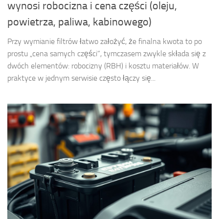
wynosi robocizna i cena części (oleju,
powietrza, paliwa, kabinowego)
Przy wymianie filtrów łatwo założyć, że finalna kwota to po
prostu „cena samych części”, tymczasem zwykle składa się z
dwóch elementów: robocizny (RBH) i kosztu materiałów. W
praktyce w jednym serwisie często łączy się...