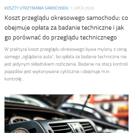
KOSZTY UTRZYMANIA SAMOCHODU
1 LIPCA 2026
Koszt przeglądu okresowego samochodu: co
obejmuje opłata za badanie techniczne i jak
go porównać do przeglądu technicznego
W praktyce koszt przeglądu okresowego bywa mylony z ceną
samego „oglądania auta”, bo opłata za badanie techniczne nie
jest jedynym składnikiem rozliczenia. Badanie na stacji kontroli
pojazdów jest wykonywane cyklicznie i obejmuje m.in.
kontrolę...