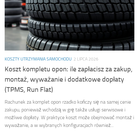
KOSZTY UTRZYMANIA SAMOCHODU
2 LIPCA 2026
Koszt kompletu opon: ile zapłacisz za zakup,
montaż, wyważanie i dodatkowe dopłaty
(TPMS, Run Flat)
Rachunek za komplet opon rzadko kończy się na samej cenie
zakupu, ponieważ wchodzą w grę także usługi serwisowe i
możliwe dopłaty. W praktyce koszt może obejmować montaż i
wyważanie, a w wybranych konfiguracjach również...