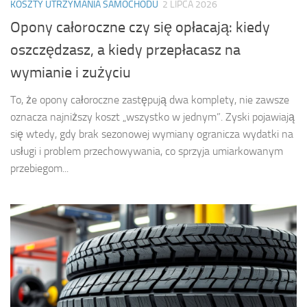
KOSZTY UTRZYMANIA SAMOCHODU
2 LIPCA 2026
Opony całoroczne czy się opłacają: kiedy
oszczędzasz, a kiedy przepłacasz na
wymianie i zużyciu
To, że opony całoroczne zastępują dwa komplety, nie zawsze
oznacza najniższy koszt „wszystko w jednym”. Zyski pojawiają
się wtedy, gdy brak sezonowej wymiany ogranicza wydatki na
usługi i problem przechowywania, co sprzyja umiarkowanym
przebiegom...