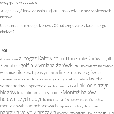
uwzględnić w budżecie
Jak ograniczyć koszty eksploatacji auta: oszczędzanie bez ryzykownych
błędów
Ubezpieczenie młodego kierowcy OC: od czego zależy koszt i jak go
obniżyć?
TAGI
autogaz Katowice
ford focus mk3 żarówki
golf
akumulator loxa
golf 4 wymiana żarówki
3 wnętrze
haki holownicze
holowanie
ile kosztuje wymiana linki zmiany biegów
w krakowie
jak
lawety
zregenerować akumulator kwasowy
klemy od akumulatora
linki od skrzyni
samochodowe sprzedaż
linki holownicze test
biegów
Montaż haków
loxa akumulatory opinie
holowniczych Gdynia
montaż haków holowniczych Wrocław
montaż szyb samochodowych
naprawa motocykli poznań
naprawa volvo warszawa
olej
objawy uszkodzonej linki sprzęgła