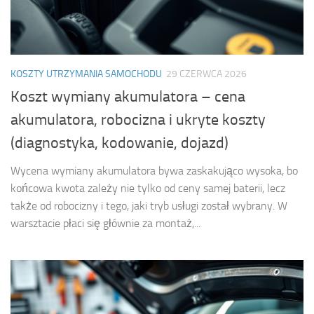
KOSZTY UTRZYMANIA SAMOCHODU
29 CZERWCA 2026
Koszt wymiany akumulatora – cena
akumulatora, robocizna i ukryte koszty
(diagnostyka, kodowanie, dojazd)
Wycena wymiany akumulatora bywa zaskakująco wysoka, bo
końcowa kwota zależy nie tylko od ceny samej baterii, lecz
także od robocizny i tego, jaki tryb usługi został wybrany. W
warsztacie płaci się głównie za montaż,...