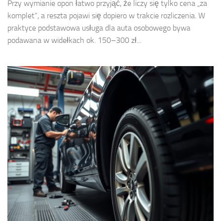
Przy wymianie opon łatwo przyjąć, że liczy się tylko cena „za
komplet”, a reszta pojawi się dopiero w trakcie rozliczenia. W
praktyce podstawowa usługa dla auta osobowego bywa
podawana w widełkach ok. 150–300 zł...