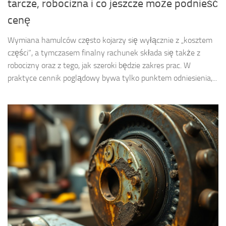
tarcze, robocizna i co jeszcze może podnieść
cenę
Wymiana hamulców często kojarzy się wyłącznie z „kosztem
części”, a tymczasem finalny rachunek składa się także z
robocizny oraz z tego, jak szeroki będzie zakres prac. W
praktyce cennik poglądowy bywa tylko punktem odniesienia,...