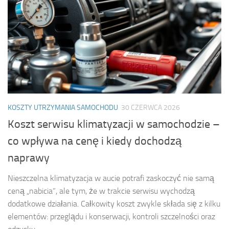
KOSZTY UTRZYMANIA SAMOCHODU
30 CZERWCA 2026
Koszt serwisu klimatyzacji w samochodzie –
co wpływa na cenę i kiedy dochodzą
naprawy
Nieszczelna klimatyzacja w aucie potrafi zaskoczyć nie samą
ceną „nabicia”, ale tym, że w trakcie serwisu wychodzą
dodatkowe działania. Całkowity koszt zwykle składa się z kilku
elementów: przeglądu i konserwacji, kontroli szczelności oraz