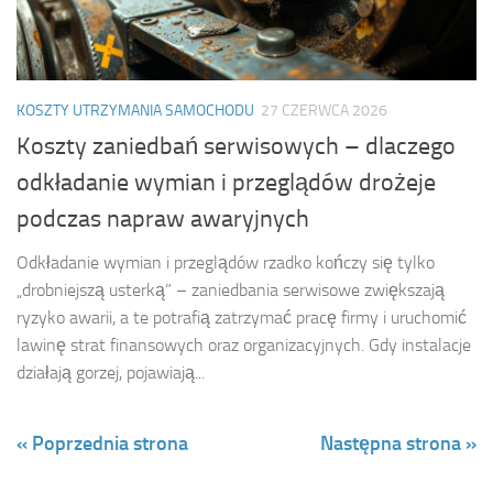
KOSZTY UTRZYMANIA SAMOCHODU
27 CZERWCA 2026
Koszty zaniedbań serwisowych – dlaczego
odkładanie wymian i przeglądów drożeje
podczas napraw awaryjnych
Odkładanie wymian i przeglądów rzadko kończy się tylko
„drobniejszą usterką” – zaniedbania serwisowe zwiększają
ryzyko awarii, a te potrafią zatrzymać pracę firmy i uruchomić
lawinę strat finansowych oraz organizacyjnych. Gdy instalacje
działają gorzej, pojawiają...
« Poprzednia strona
Następna strona »