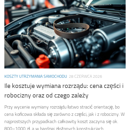
KOSZTY UTRZYMANIA SAMOCHODU
28 CZERWCA 2026
Ile kosztuje wymiana rozrządu: cena części i
robocizny oraz od czego zależy
Przy wycenie wymiany rozrządu łatwo stracić orientację, bo
cena końcowa składa się zarówno z części, jak i z robocizny. W
najprostszych przypadkach całkowity koszt zaczyna się ok.
800–1000 zł, a w bardziej złożonych konstrukcjach...