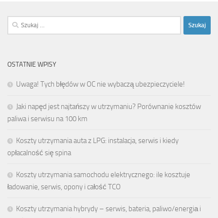
Szukaj:
OSTATNIE WPISY
Uwaga! Tych błędów w OC nie wybaczą ubezpieczyciele!
Jaki napęd jest najtańszy w utrzymaniu? Porównanie kosztów
paliwa i serwisu na 100 km
Koszty utrzymania auta z LPG: instalacja, serwis i kiedy
opłacalność się spina
Koszty utrzymania samochodu elektrycznego: ile kosztuje
ładowanie, serwis, opony i całość TCO
Koszty utrzymania hybrydy – serwis, bateria, paliwo/energiа i