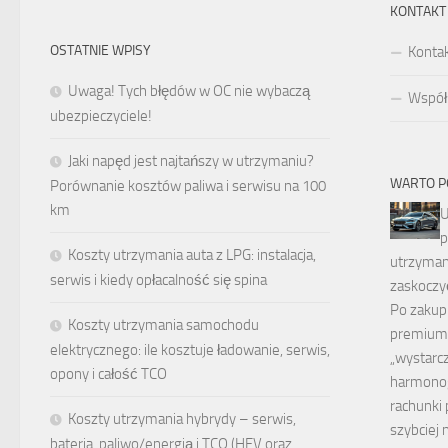
KONTAKT
OSTATNIE WPISY
Konta
Uwaga! Tych błędów w OC nie wybaczą
Współp
ubezpieczyciele!
Jaki napęd jest najtańszy w utrzymaniu?
WARTO P
Porównanie kosztów paliwa i serwisu na 100
km
U
p
Koszty utrzymania auta z LPG: instalacja,
utrzyman
serwis i kiedy opłacalność się spina
zaskoczy
Po zakup
Koszty utrzymania samochodu
premium 
elektrycznego: ile kosztuje ładowanie, serwis,
„wystarc
opony i całość TCO
harmono
rachunki 
Koszty utrzymania hybrydy – serwis,
szybciej 
bateria, paliwo/energiа i TCO (HEV oraz