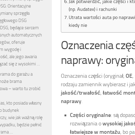
Jak potwierdzić, jakie części i 
SG: Orientacyjne
(np. Audatex) i rachunki
ymiany sprzęgła
Utrata wartości auta po naprawi
ęgłowego DSG
kiedy nie
 DSG, będące sercem
snych automatycznych
Oznaczenia częśc
egów, oferuje
m wygodę i
naprawy: orygin
ść, ale jego awaria
zać się z wysokimi …
rama do garażu a
Oznaczenia części (oryginał,
OE
,
oże brama
rodzaju zamiennik wybierasz i ja
wa – warto tu zrobić
jakość/trwałość
,
łatwość mon
naprawy
.
as, kto posiada własny
bo budynek
Części oryginalne
: są dopaso
zy, wie jak ważną rolę
rozwiązania o
wysokiej jako
wypadku, będzie pełnić
łatwiejsze w montażu
, bo p
brama …