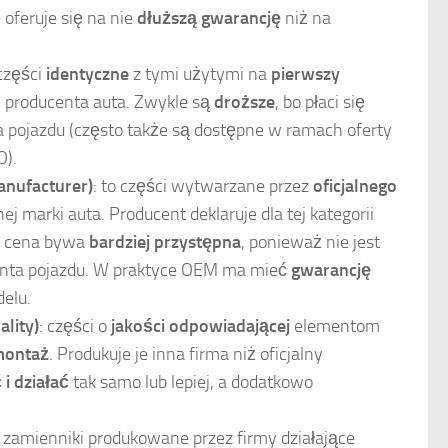
 oferuje się na nie
dłuższą gwarancję
niż na
 części
identyczne
z tymi użytymi na
pierwszy
o
producenta auta. Zwykle są
droższe
, bo płaci się
 pojazdu (często także są dostępne w ramach oferty
O).
anufacturer)
: to części wytwarzane przez
oficjalnego
j marki auta. Producent deklaruje dla tej kategorii
m cena bywa
bardziej przystępna
, ponieważ nie jest
enta pojazdu. W praktyce OEM ma mieć
gwarancję
elu.
lity)
: części o
jakości odpowiadającej
elementom
montaż
. Produkuje je inna firma niż oficjalny
i działać
tak samo lub lepiej, a dodatkowo
e zamienniki produkowane przez firmy działające