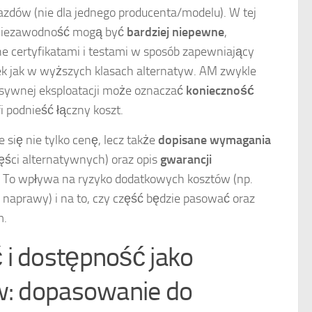
jazdów (nie dla jednego producenta/modelu). W tej
 i niezawodność mogą być
bardziej niepewne
,
e certyfikatami i testami w sposób zapewniający
k jak w wyższych klasach alternatyw. AM zwykle
ensywnej eksploatacji może oznaczać
konieczność
fi podnieść łączny koszt.
 się nie tylko cenę, lecz także
dopisane wymagania
zęści alternatywnych) oraz opis
gwarancji
i. To wpływa na ryzyko dodatkowych kosztów (np.
naprawy) i na to, czy część będzie pasować oraz
m.
i dostępność jako
w: dopasowanie do