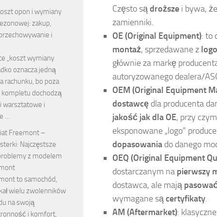
Często są
droższe
i bywa, że
oszt opon i wymiany
zamienniki.
ezonowej: zakup,
przechowywanie i
OE (Original Equipment)
: to
montaż
, sprzedawane z
log
ce „koszt wymiany
głównie za markę producenta
adko oznacza jedną
autoryzowanego dealera/AS
a rachunku, bo poza
OEM (Original Equipment M
 kompletu dochodzą
dostawcę
dla producenta dane
i warsztatowe i
e …
jakość jak dla OE
, przy czy
eksponowane „logo” produc
iat Freemont –
dopasowania
do danego mod
sterki: Najczęstsze
i problemy z modelem
OEQ (Original Equipment Qua
emont
dostarczanym na
pierwszy 
emont to samochód,
dostawca, ale mają
pasować 
skał wielu zwolenników
wymagane są
certyfikaty
.
du na swoją
AM (Aftermarket)
: klasyczn
ronność i komfort,