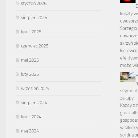
styczeń 2026
D
koszty w
sierpień 2025
dwusprz
Sprzęgło
lipiec 2025
nowocze
skrzyń bi
czerwiec 2025
kierowco
efektywno
maj 2025
może wią
luty 2025
B
m
wrzesień 2024
segmento
zakupy
sierpień 2024
Każdy z n
garaż al
lipiec 2024
gospodarc
w takim 
maj 2024
solidna 