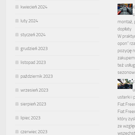
kwiecień 2024
K
s
luty 2024
montaż, 
dopłaty
styczeń 2024
W prakty
opon” rz
grudzień 2023
pozycję n
zakupem
listopad 2023
też usług
sezonow
październik 2023
F
u
wrzesień 2023
usterki 
sierpień 2023
Fiat Fre
Fiat Fre
lipiec 2023
który zy
ze wzglę
czerwiec 2023
wszechst