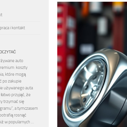
kt
raca i kontakt
OCZYTAĆ
żywane auto
remium: koszty
ia, które mogą
ć po zakupie
ie używanego auta
łatwo przyjąć, że
zy trzymać się
gramu”, a tymczasem
potrafią rosnąć
niż w popularnych …