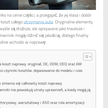
ko na cenie części, a przegapić, że jej klasa i dobór
a koszt całego
utrzymania auta
. Oryginalne elementy
wykle są droższe, ale opisywane jako trwalsze i
mienniki mogą różnić się jakością, dlatego finalny
ładnie wchodzi w naprawę.
na koszt naprawy: oryginał, OE, OEM, OEQ oraz AM
ko czynniki kosztów: dopasowanie do modelu i czas
k zmienia się całkowity koszt naprawy
ienniki nie powodują utraty uprawnień, a kiedy mogą ją
ztorysowy, warsztatowy i ASO oraz rola amortyzacji