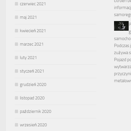
citroen b
czerwiec 2021
informacj
samoregu
maj 2021
P
kwiecień 2021
samochodz
marzec 2021
Podczas
zużywa s
luty 2021
Pojazd po
wytwarzan
styczeń 2021
przyczyni
metalowy
grudzień 2020
listopad 2020
październik 2020
wrzesień 2020