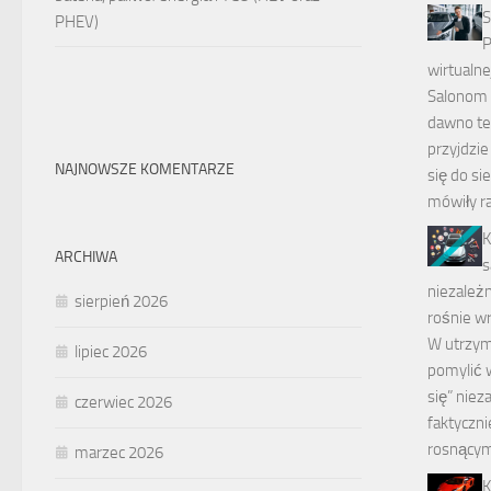
S
PHEV)
P
wirtualne
Salonom
dawno t
przyjdzie
NAJNOWSZE KOMENTARZE
się do si
mówiły ra
K
ARCHIWA
s
niezależn
sierpień 2026
rośnie w
W utrzym
lipiec 2026
pomylić w
się” nieza
czerwiec 2026
faktyczni
rosnącym
marzec 2026
K