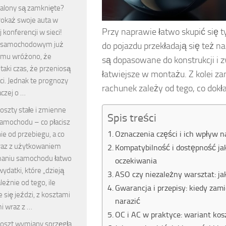
alony są zamknięte?
okaż swoje auta w
Przy naprawie łatwo skupić się tyl
j konferencji w sieci!
 samochodowym już
do pojazdu przekładają się też n
emu wróżono, że
są dopasowane do konstrukcji i z
 taki czas, że przeniosą
łatwiejsze w montażu. Z kolei za
eci. Jednak te prognozy
rachunek zależy od tego, co dok
czej o …
oszty stałe i zmienne
Spis treści
amochodu – co płacisz
Oznaczenia części i ich wpływ 
ie od przebiegu, a co
raz z użytkowaniem
Kompatybilność i dostępność ja
aniu samochodu łatwo
oczekiwania
ydatki, które „dzieją
ASO czy niezależny warsztat: ja
leżnie od tego, ile
Gwarancja i przepisy: kiedy zam
e się jeździ, z kosztami
narazić
i wraz z …
OC i AC w praktyce: wariant kos
oszt wymiany sprzęgła