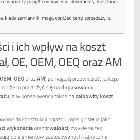
które warianty przyjęto w wycenie: dokumenty, kosztorys
e: kiedy zamienniki mogą obniżać cenę sprzedaży, a
i i ich wpływ na koszt
ał, OE, OEM, OEQ oraz AM
OEM
,
OEQ
oraz
AM
) pomagają przewidzieć, jakiego
k może to przełożyć się na
dopasowanie
,
tażu
, a w konsekwencji także na
całkowity koszt
wane do konstrukcji pojazdu i opisuje się je jako
ści wykonania
oraz
trwałości
; zwykle są też
asują do elementów zastosowanych fabrycznie.