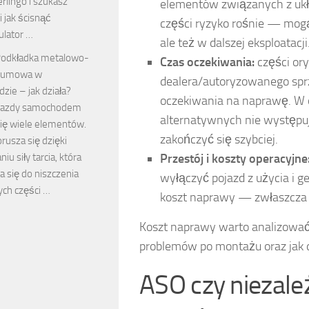
erlingo i szukasz
elementów związanych z uk
i jak ścisnąć
części ryzyko rośnie — mogą
lator …
ale też w dalszej eksploatacji
odkładka metalowo-
Czas oczekiwania:
części or
gumowa w
dealera/autoryzowanego spr
ie – jak działa?
oczekiwania na naprawę. W o
 jazdy samochodem
alternatywnych nie występu
ię wiele elementów.
zakończyć się szybciej.
rusza się dzięki
iu siły tarcia, która
Przestój i koszty operacyjne
a się do niszczenia
wyłączyć pojazd z użycia i g
ch części …
koszt naprawy — zwłaszcza g
Koszt naprawy warto analizować „
problemów po montażu oraz jak d
ASO czy niezale