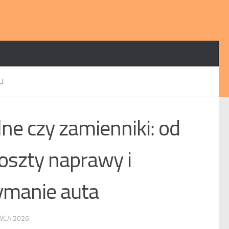
U
lne czy zamienniki: od
oszty naprawy i
ymanie auta
WCA 2026