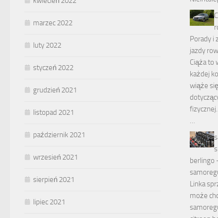
kwiecień 2022
C
marzec 2022
r
Porady i 
luty 2022
jazdy ro
Ciąża to 
styczeń 2022
każdej ko
wiąże si
grudzień 2021
dotycząc
fizycznej
listopad 2021
…
październik 2021
s
s
wrzesień 2021
berlingo 
samoregul
sierpień 2021
Linka spr
może chc
lipiec 2021
samoregul