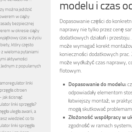
modelu i czas o
zy można jeździć
owerem w ciąży:
Dopasowanie części do konkretn
zasady bezpiecznej
naprawy nie tylko przez cenę sa
werem w okresie ciąży
dodatkowych działań i przestoju.
wyjątkowy czas w życiu
biety, który często
może wymagać korekt montażowyc
ę z wieloma pytaniami
konieczności dodatkowych prac.
ymi aktywności
może wydłużyć czas naprawy, co
. Jednym z popularnych
flotowym.
amoregulator linki
Dopasowanie do modelu:
cz
przęgła citroen
odpowiadały elementom stos
– jak ścisnąć
łatwiejszy montaż; w prakty
ator linki sprzęgła?
mogą skutkować problemami
zęgła uległa awarii, a
Złożoność współpracy w uk
esz wiedzieć co to
zgodność w ramach systemu/
ator linki sprzęgła