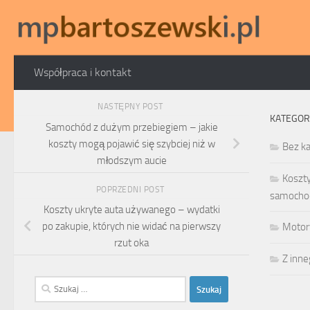
Skip to content
Współpraca i kontakt
NASTĘPNY POST
KATEGOR
Samochód z dużym przebiegiem – jakie
koszty mogą pojawić się szybciej niż w
Bez ka
młodszym aucie
Koszt
POPRZEDNI POST
samocho
Koszty ukryte auta używanego – wydatki
po zakupie, których nie widać na pierwszy
Motor
rzut oka
Z inn
Szukaj: