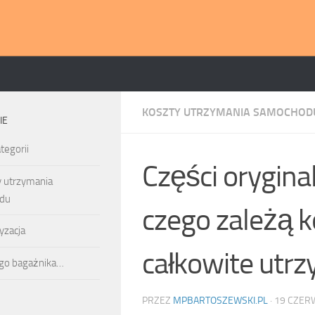
KOSZTY UTRZYMANIA SAMOCHOD
IE
tegorii
Części orygina
y utrzymania
du
czego zależą k
yzacja
całkowite utrz
ego bagażnika…
PRZEZ
MPBARTOSZEWSKI.PL
·
19 CZER