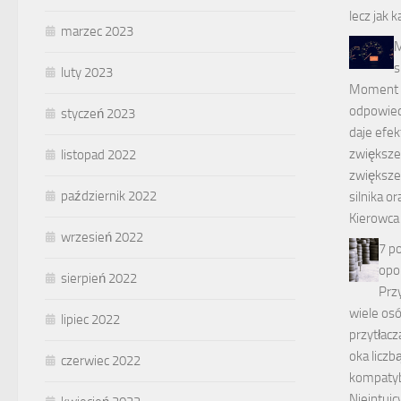
lecz jak 
marzec 2023
M
s
luty 2023
Moment o
odpowied
styczeń 2023
daje efek
zwiększen
listopad 2022
zwiększe
październik 2022
silnika o
Kierowca
wrzesień 2022
7 p
opo
sierpień 2022
Prz
wiele os
lipiec 2022
przytłacz
oka liczb
czerwiec 2022
kompatyb
Nieintuic