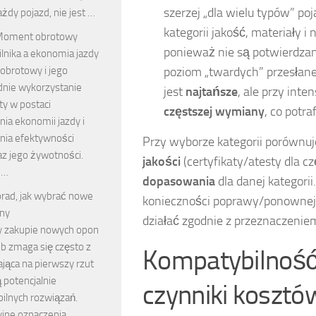
szerzej „dla wielu typów” po
każdy pojazd, nie jest …
kategorii jakość, materiały
oment obrotowy
ponieważ nie są potwierdzan
ilnika a ekonomia jazdy
brotowy i jego
poziom „twardych” przesłane
nie wykorzystanie
jest
najtańsze
, ale przy int
ty w postaci
częstszej wymiany
, co potra
ia ekonomii jazdy i
nia efektywności
Przy wyborze kategorii porównuje
raz jego żywotności.
jakości
(certyfikaty/atesty dla c
 …
dopasowania
dla danej kategori
orad, jak wybrać nowe
konieczności poprawy/ponownej 
ny
działać zgodnie z przeznaczenie
y zakupie nowych opon
ób zmaga się często z
Kompatybilność 
ająca na pierwszy rzut
ą potencjalnie
czynniki kosztó
ilnych rozwiązań.
yjne oznaczenia …