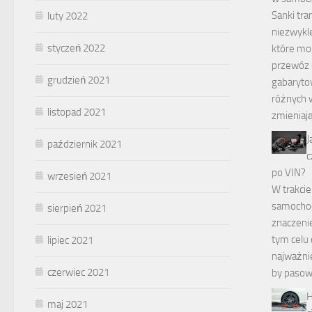
Sanki tr
luty 2022
niezwykle
styczeń 2022
które mo
przewóz c
grudzień 2021
gabaryto
różnych 
listopad 2021
zmieniaj
J
październik 2021
c
po VIN?
wrzesień 2021
W trakci
samocho
sierpień 2021
znaczeni
tym celu 
lipiec 2021
najważnie
czerwiec 2021
by pasow
H
maj 2021