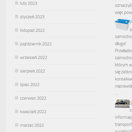
luty 2023
oznaczyć
więc pow
styczeń 2023
P
a
listopad 2022
samochod
długo!
październik 2022
Przełado
wrzesień 2022
samochod
którym w
sierpień 2022
się zetkn
konsekw
lipiec 2022
naprawdę
…
czerwiec 2022
S
c
kwiecień 2022
informacj
transport
marzec 2022
w samoc