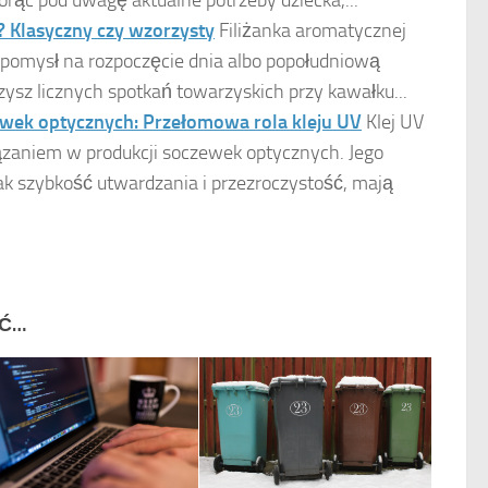
 Klasyczny czy wzorzysty
Filiżanka aromatycznej
 pomysł na rozpoczęcie dnia albo popołudniową
zysz licznych spotkań towarzyskich przy kawałku...
wek optycznych: Przełomowa rola kleju UV
Klej UV
ązaniem w produkcji soczewek optycznych. Jego
jak szybkość utwardzania i przezroczystość, mają
IĆ…