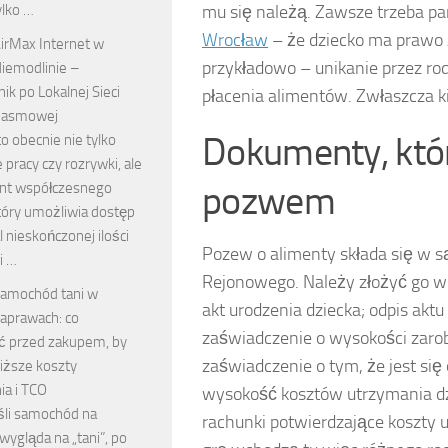
mu się należą. Zawsze trzeba p
ylko …
Wrocław
– że dziecko ma prawo ży
irMax Internet w
przykładowo – unikanie przez rodz
iemodlinie –
k po Lokalnej Sieci
płacenia alimentów. Zwłaszcza ki
pasmowej
Dokumenty, któr
to obecnie nie tylko
 pracy czy rozrywki, ale
pozwem
nt współczesnego
tóry umożliwia dostęp
 nieskończonej ilości
Pozew o alimenty składa się w 
i …
Rejonowego. Należy złożyć go w
amochód tani w
akt urodzenia dziecka; odpis ak
aprawach: co
zaświadczenie o wysokości zaro
ć przed zakupem, by
zaświadczenie o tym, że jest si
niższe koszty
ia i TCO
wysokość kosztów utrzymania dz
śli samochód na
rachunki potwierdzające koszty u
wygląda na „tani”, po