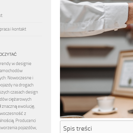
kt
raca i kontakt
OCZYTAĆ
rendy w designie
samochodów
ych: Nowoczesne i
pojazdy na drogach
szych czasach design
dów ciężarowych
ł znaczną ewolucję,
owoczesność z
lnością. Producenci
Spis treści
tworzenia pojazdów,