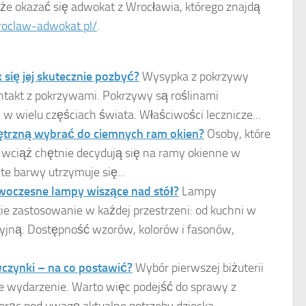
że okazać się adwokat z Wrocławia, którego znajdą
roclaw-adwokat.pl/
.
się jej skutecznie pozbyć?
Wysypka z pokrzywy
ontakt z pokrzywami. Pokrzywy są roślinami
 wielu częściach świata. Właściwości lecznicze...
ętrzną wybrać do ciemnych ram okien?
Osoby, które
wciąż chętnie decydują się na ramy okienne w
e barwy utrzymuje się...
woczesne lampy wiszące nad stół?
Lampy
ie zastosowanie w każdej przestrzeni: od kuchni w
cyjną. Dostępność wzorów, kolorów i fasonów,
wczynki – na co postawić?
Wybór pierwszej biżuterii
ne wydarzenie. Warto więc podejść do sprawy z
ąc pod uwagę aktualne potrzeby dziecka,...