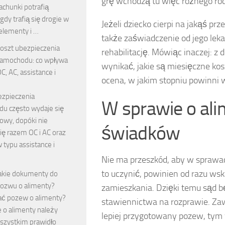
grę wchodzą tu więc różnego rodz
achunki potrafią
gdy trafią się drogie w
Jeżeli dziecko cierpi na jakąś p
elementy i …
także zaświadczenie od jego leka
oszt ubezpieczenia
rehabilitację. Mówiąc inaczej:
amochodu: co wpływa
wynikać, jakie są miesięczne ko
C, AC, assistance i
ocena, w jakim stopniu powinni 
ezpieczenia
W sprawie o al
u często wydaje się
owy, dopóki nie
świadków
ię razem OC i AC oraz
typu assistance i
Nie ma przeszkód, aby w sprawa
to uczynić, powinien od razu ws
akie dokumenty do
ozwu o alimenty?
zamieszkania. Dzięki temu sąd 
sać pozew o alimenty?
stawiennictwa na rozprawie. Za
 o alimenty należy
lepiej przygotowany pozew, tym
szystkim prawidło