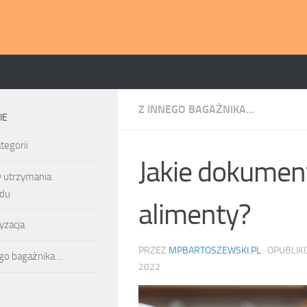
Z INNEGO BAGAŻNIKA...
IE
tegorii
Jakie dokumen
y utrzymania
du
alimenty?
yzacja
PRZEZ
MPBARTOSZEWSKI.PL
· OPUBLI
ego bagażnika…
2022