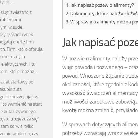
 tylko …
Jak napisać pozew o alimenty?
sługi związane z
Dokumenty, które należy złoży
roblemami
W sprawie o alimenty można p
ymi w aucie.
szy czasach rynek
Jak napisać poz
bogatą ofertę firm
h. Firm, które oferują
anie różnych
W pozwie o alimenty należy prze
elektrycznych. I tu
więc powoda i pozwanego – oraz 
iem, które można …
powód. Wnoszone żądanie trzeba
akiet startowy po
okoliczności, które zgodnie z K
akupie auta
wysokość świadczeń alimentacyj
: ile pozycji ująć w
możliwości zarobkowe zobowiąza
i co wymienić na start
kwotę można zmienić, przykład
ie auta używanego
ęsto „rozjeżdża się”
W sprawach dotyczących alimentó
 sam serwis, tylko
potrzeby wzrastają wraz z wieki
 że nie wiadomo, czy