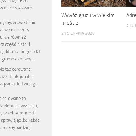
iężarowych: Od
w do dzisiejszych
Wywóz gruzu w wielkim
Adr
mieście
y ciężarowe to nie
7 LU
uczowe elementy
21 SIERPNIA 2020
u, ale również
ca część historii
ji, która z biegiem lat
 ogromne zmiany. …
le tapicerowane:
owe i funkcjonalne
wiązania do Twojego
picerowane to
y element wystroju,
zy w sobie komfort i
 sprawiając, że każde
taje się bardziej
e …