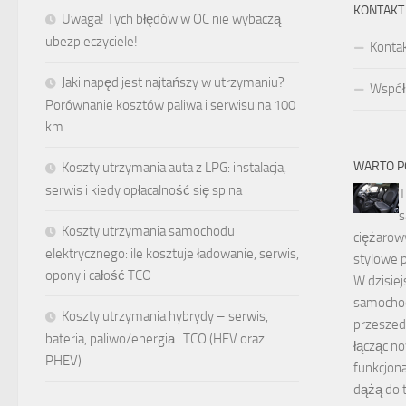
KONTAKT
Uwaga! Tych błędów w OC nie wybaczą
ubezpieczyciele!
Konta
Jaki napęd jest najtańszy w utrzymaniu?
Współp
Porównanie kosztów paliwa i serwisu na 100
km
WARTO P
Koszty utrzymania auta z LPG: instalacja,
serwis i kiedy opłacalność się spina
T
Koszty utrzymania samochodu
ciężarow
elektrycznego: ile kosztuje ładowanie, serwis,
stylowe 
opony i całość TCO
W dzisiej
samocho
Koszty utrzymania hybrydy – serwis,
przeszed
bateria, paliwo/energiа i TCO (HEV oraz
łącząc n
PHEV)
funkcjona
dążą do 