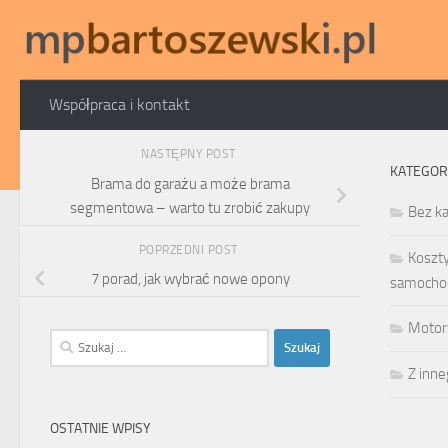
Skip to content
Współpraca i kontakt
NASTĘPNY POST
KATEGOR
Brama do garażu a może brama
segmentowa – warto tu zrobić zakupy
Bez ka
POPRZEDNI POST
Koszt
7 porad, jak wybrać nowe opony
samocho
Motor
Szukaj:
Z inn
OSTATNIE WPISY