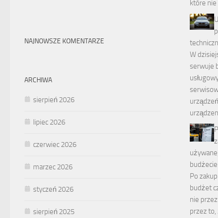
które nie
U
p
NAJNOWSZE KOMENTARZE
techniczn
W dzisiej
serwuje 
usługowyc
ARCHIWA
serwisow
sierpień 2026
urządzeń 
urządzen
lipiec 2026
P
z
czerwiec 2026
używanego
budżecie 
marzec 2026
Po zakup
budżet cz
styczeń 2026
nie przez
przez to,
sierpień 2025