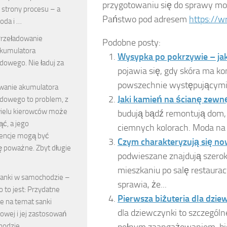
przygotowaniu się do sprawy mo
 strony procesu – a
Państwo pod adresem
https://w
oda i …
rzeładowanie
Podobne posty:
kumulatora
Wysypka po pokrzywie – jak 
owego. Nie ładuj za
pojawia się, gdy skóra ma k
powszechnie występującymi w
wanie akumulatora
Jaki kamień na ścianę zewn
owego to problem, z
ielu kierowców może
budują bądź remontują dom, 
ąć, a jego
ciemnych kolorach. Moda na t
encje mogą być
Czym charakteryzują się no
 poważne. Zbyt długie
podwieszane znajdują szerok
mieszkaniu po salę restaura
anki w samochodzie –
sprawia, że...
o to jest: Przydatne
Pierwsza biżuteria dla dzie
e na temat sanki
dla dziewczynki to szczegól
owej i jej zastosowań
pełnym zaangażowaniem, bior
hodzie