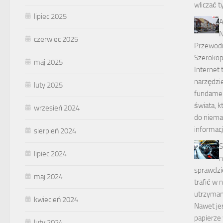
wliczać t
lipiec 2025
A
N
czerwiec 2025
Przewodni
Szeroko
maj 2025
Internet 
narzędzie
luty 2025
fundame
świata, k
wrzesień 2024
do niemal
informacj
sierpień 2024
S
lipiec 2024
n
sprawdzi
maj 2024
trafić w 
utrzyman
kwiecień 2024
Nawet je
papierze 
luty 2024