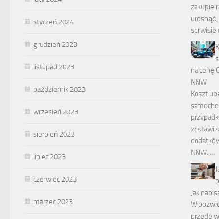
zakupie r
urosnąć, 
styczeń 2024
serwisie 
grudzień 2023
K
s
listopad 2023
na cenę O
NNW
październik 2023
Koszt ub
samochod
wrzesień 2023
przypadk
zestawi s
sierpień 2023
dodatków 
NNW. …
lipiec 2023
J
czerwiec 2023
p
Jak napi
marzec 2023
W pozwie
przede w