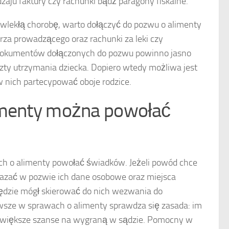
aju faktury czy rachunki bądź paragony fiskalne.
rzewlekłą chorobę, warto dołączyć do pozwu o alimenty
rza prowadzącego oraz rachunki za leki czy
 z dokumentów dołączonych do pozwu powinno jasno
szty utrzymania dziecka. Dopiero wtedy możliwa jest
w nich partecypować oboje rodzice.
imenty można powołać
ch o alimenty powołać świadków. Jeżeli powód chce
kazać w pozwie ich dane osobowe oraz miejsca
będzie mógł skierować do nich wezwania do
wsze w sprawach o alimenty sprawdza się zasada: im
 większe szanse na wygraną w sądzie. Pomocny w