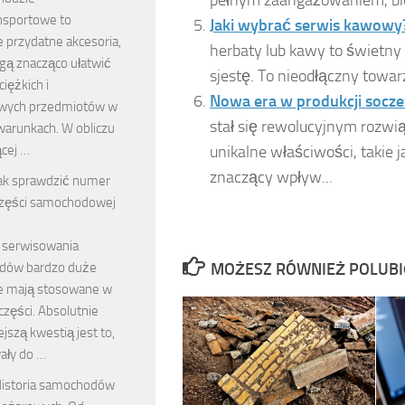
ansportowe to
Jaki wybrać serwis kawowy?
 przydatne akcesoria,
herbaty lub kawy to świetny
gą znacząco ułatwić
sjestę. To nieodłączny towar
iężkich i
Nowa era w produkcji socze
wych przedmiotów w
stał się rewolucyjnym rozwi
warunkach. W obliczu
unikalne właściwości, takie 
ącej …
znaczący wpływ...
ak sprawdzić numer
zęści samochodowej
e serwisowania
MOŻESZ RÓWNIEŻ POLUB
dów bardzo duże
e mają stosowane w
części. Absolutnie
jszą kwestią jest to,
ały do …
istoria samochodów