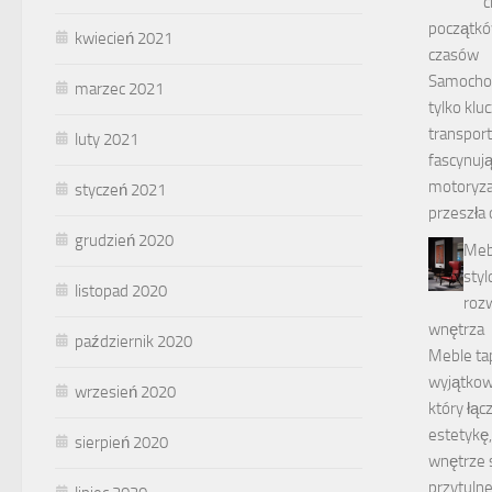
c
początkó
kwiecień 2021
czasów
Samochod
marzec 2021
tylko kl
transport
luty 2021
fascynują
motoryzac
styczeń 2021
przeszła
grudzień 2020
Meb
styl
listopad 2020
roz
wnętrza
październik 2020
Meble ta
wyjątkow
wrzesień 2020
który łąc
estetykę,
sierpień 2020
wnętrze s
przytuln