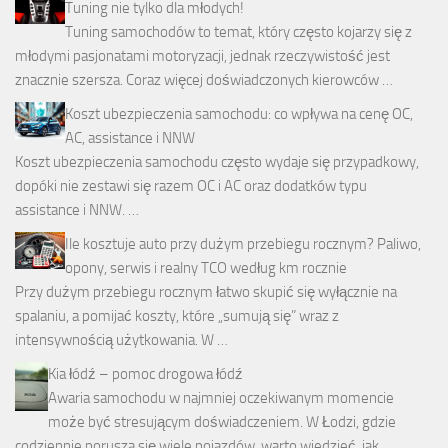
Tuning nie tylko dla młodych!
Tuning samochodów to temat, który często kojarzy się z
młodymi pasjonatami motoryzacji, jednak rzeczywistość jest
znacznie szersza. Coraz więcej doświadczonych kierowców …
Koszt ubezpieczenia samochodu: co wpływa na cenę OC,
AC, assistance i NNW
Koszt ubezpieczenia samochodu często wydaje się przypadkowy,
dopóki nie zestawi się razem OC i AC oraz dodatków typu
assistance i NNW. …
Ile kosztuje auto przy dużym przebiegu rocznym? Paliwo,
opony, serwis i realny TCO według km rocznie
Przy dużym przebiegu rocznym łatwo skupić się wyłącznie na
spalaniu, a pomijać koszty, które „sumują się” wraz z
intensywnością użytkowania. W …
Kia łódź – pomoc drogowa łódź
Awaria samochodu w najmniej oczekiwanym momencie
może być stresującym doświadczeniem. W Łodzi, gdzie
codziennie porusza się wiele pojazdów, warto wiedzieć, jak …