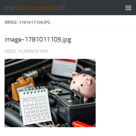
Skip to content
IMAGE-1781011109.JPG
image-1781011109.jpg
PRZEZ
·
9 CZERWCA 2026