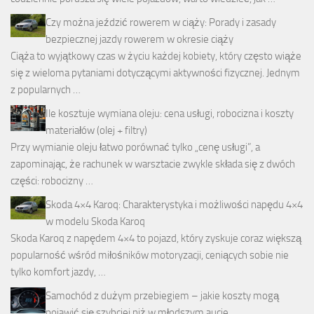
Czy można jeździć rowerem w ciąży: Porady i zasady
bezpiecznej jazdy rowerem w okresie ciąży
Ciąża to wyjątkowy czas w życiu każdej kobiety, który często wiąże
się z wieloma pytaniami dotyczącymi aktywności fizycznej. Jednym
z popularnych …
Ile kosztuje wymiana oleju: cena usługi, robocizna i koszty
materiałów (olej + filtry)
Przy wymianie oleju łatwo porównać tylko „cenę usługi”, a
zapominając, że rachunek w warsztacie zwykle składa się z dwóch
części: robocizny …
Skoda 4×4 Karoq: Charakterystyka i możliwości napędu 4×4
w modelu Skoda Karoq
Skoda Karoq z napędem 4×4 to pojazd, który zyskuje coraz większą
popularność wśród miłośników motoryzacji, ceniących sobie nie
tylko komfort jazdy, …
Samochód z dużym przebiegiem – jakie koszty mogą
pojawić się szybciej niż w młodszym aucie