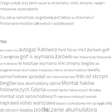
Czego unikać przy tanim aucie w utrzymaniu: silnik, skrzynia, napęd i
nietypowe wyposażenie
Czy zakup samochodu za gotówkę jest tańszy w utrzymaniu?
Porównanie kosztów całkowitych i podatkowych
TAGI
autogaz Katowice
ford focus mk3 żarówki
golf
akumulator loxa
golf 4 wymiana żarówki
3 wnętrze
haki holownicze
holowanie
ile kosztuje wymiana linki zmiany biegów
w krakowie
jak
lawety
zregenerować akumulator kwasowy
klemy od akumulatora
linki od skrzyni
samochodowe sprzedaż
linki holownicze test
biegów
Montaż haków
loxa akumulatory opinie
holowniczych Gdynia
montaż haków holowniczych Wrocław
montaż szyb samochodowych
naprawa motocykli poznań
naprawa volvo warszawa
olej
objawy uszkodzonej linki sprzęgła
podłączanie akumulatora
do skrzyni biegów