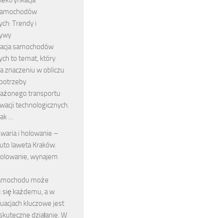
samochodów
ch: Trendy i
tywy
ikacja samochodów
ch to temat, który
a znaczeniu w obliczu
 potrzeby
ażonego transportu
wacji technologicznych.
jak …
waria i holowanie –
uto laweta Kraków.
olowanie, wynajem
samochodu może
ć się każdemu, a w
tuacjach kluczowe jest
 skuteczne działanie. W