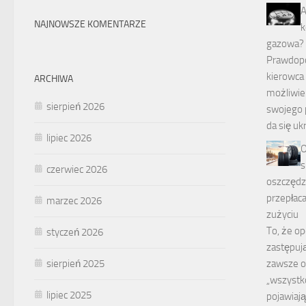
A
NAJNOWSZE KOMENTARZE
k
gazowa?
Prawdop
kierowca 
ARCHIWA
możliwie 
sierpień 2026
swojego p
da się uk
lipiec 2026
O
s
czerwiec 2026
oszczędza
przepłaca
marzec 2026
zużyciu
To, że o
styczeń 2026
zastępuj
sierpień 2025
zawsze o
„wszystk
lipiec 2025
pojawiają