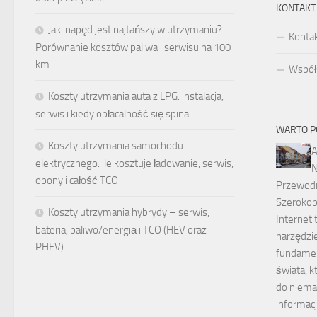
KONTAKT
Jaki napęd jest najtańszy w utrzymaniu?
Konta
Porównanie kosztów paliwa i serwisu na 100
km
Współp
Koszty utrzymania auta z LPG: instalacja,
serwis i kiedy opłacalność się spina
WARTO P
Koszty utrzymania samochodu
A
elektrycznego: ile kosztuje ładowanie, serwis,
N
opony i całość TCO
Przewodni
Szeroko
Koszty utrzymania hybrydy – serwis,
Internet 
bateria, paliwo/energiа i TCO (HEV oraz
narzędzie
PHEV)
fundame
świata, k
do niemal
informacj