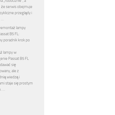
na „robociznie”, a
 że serwis obejmuje
ykliczne przeglądy i
, …
emontaż lampy
assat B5 FL:
y poradnik krok po
ż lampy w
enie Passat B5 FL
dawać się
owany, ale z
nią wiedzą i
mi staje się prostym
. …