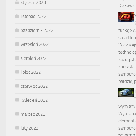
styczeń 2023
Krakowie
A
listopad 2022
K
październik 2022
funkcje 
smartfon
wrzesień 2022
W dzisiej
technolog
sierpień 2022
każdą sfe
korzysta
lipiec 2022
samochodz
bardziej
czerwiec 2022
I
O
kwiecień 2022
wymiany 
Wymiana 
marzec 2022
element d
luty 2022
samochod
towarzysz