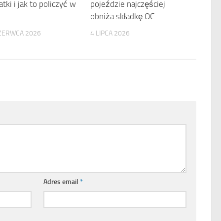
tki i jak to policzyć w
pojeździe najczęściej
obniża składkę OC
ZERWCA 2026
4 LIPCA 2026
Adres email
*