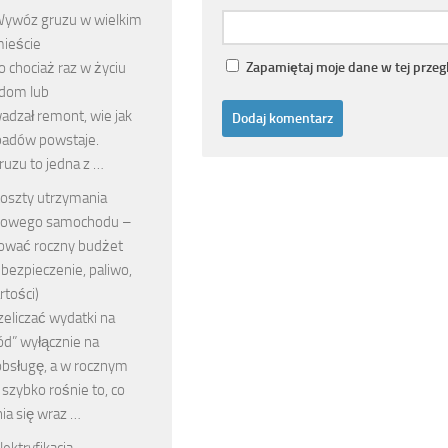
ywóz gruzu w wielkim
ieście
o chociaż raz w życiu
Zapamiętaj moje dane w tej przeg
dom lub
adzał remont, wie jak
padów powstaje.
uzu to jedna z …
oszty utrzymania
owego samochodu –
cować roczny budżet
ubezpieczenie, paliwo,
rtości)
eliczać wydatki na
d” wyłącznie na
obsługę, a w rocznym
szybko rośnie to, co
ia się wraz …
lektryfikacja