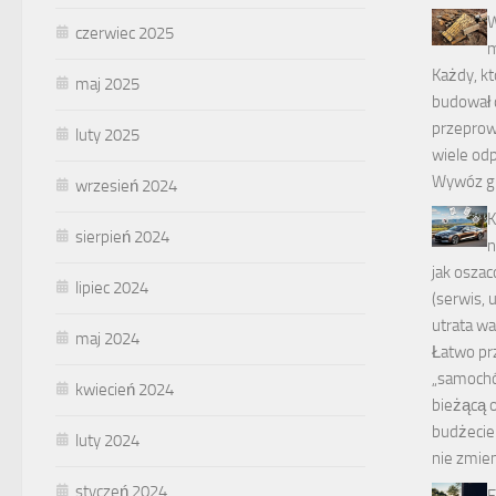
W
czerwiec 2025
m
Każdy, kt
maj 2025
budował 
przeprow
luty 2025
wiele od
Wywóz gr
wrzesień 2024
K
sierpień 2024
n
jak osza
lipiec 2024
(serwis, 
utrata wa
maj 2024
Łatwo prz
„samochó
kwiecień 2024
bieżącą 
budżecie 
luty 2024
nie zmien
styczeń 2024
E