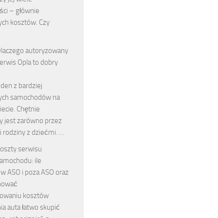
ści – głównie
ych kosztów. Czy
laczego autoryzowany
erwis Opla to dobry
eden z bardziej
ych samochodów na
ecie. Chętnie
y jest zarówno przez
k i rodziny z dziećmi. …
oszty serwisu
amochodu: ile
w ASO i poza ASO oraz
anować
nowaniu kosztów
ia auta łatwo skupić