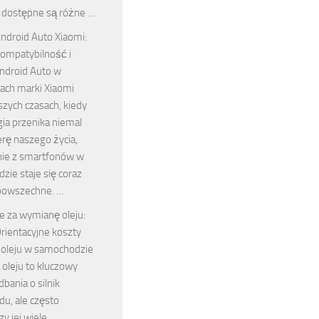
 dostępne są różne …
ndroid Auto Xiaomi:
ompatybilność i
Android Auto w
ach marki Xiaomi
szych czasach, kiedy
ia przenika niemal
rę naszego życia,
nie z smartfonów w
ie staje się coraz
 powszechne. …
le za wymianę oleju:
rientacyjne koszty
oleju w samochodzie
oleju to kluczowy
bania o silnik
u, ale często
y jej wiele