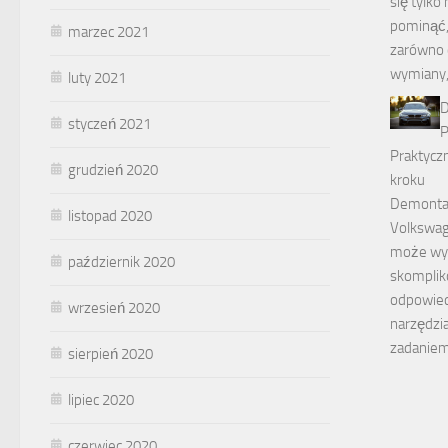
się tylko 
pominąć,
marzec 2021
zarówno c
wymiany
luty 2021
D
styczeń 2021
P
Praktyczn
grudzień 2020
kroku
Demonta
listopad 2020
Volkswag
może wy
październik 2020
skomplik
odpowied
wrzesień 2020
narzędzia
zadaniem
sierpień 2020
lipiec 2020
czerwiec 2020