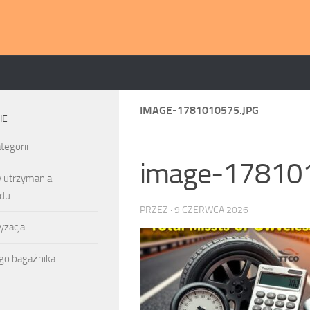
IMAGE-1781010575.JPG
IE
tegorii
image-178101
y utrzymania
du
PRZEZ
·
9 CZERWCA 2026
yzacja
ego bagażnika…