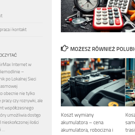
kt
raca i kontakt
MOŻESZ RÓWNIEŻ POLUB
OCZYTAĆ
irMax Internet w
iemodlinie –
k po Lokalnej Sieci
pasmowej
to obecnie nie tylko
 pracy czy rozrywki, ale
nt współczesnego
Koszt wymiany
Kosz
tóry umożliwia dostęp
akumulatora – cena
sam
 nieskończonej ilości
i …
akumulatora, robocizna i
tras