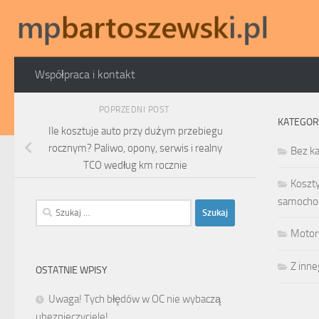
Skip to content
Współpraca i kontakt
POPRZEDNI POST
KATEGOR
Ile kosztuje auto przy dużym przebiegu
rocznym? Paliwo, opony, serwis i realny
Bez ka
TCO według km rocznie
Koszt
samocho
Szukaj:
Motor
Z inn
OSTATNIE WPISY
Uwaga! Tych błędów w OC nie wybaczą
ubezpieczyciele!