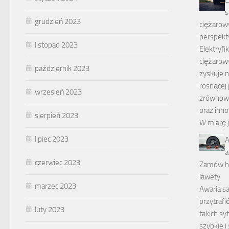
grudzień 2023
ciężarowy
perspek
listopad 2023
Elektryf
ciężarowy
październik 2023
zyskuje n
rosnącej
wrzesień 2023
zrównow
oraz inno
sierpień 2023
W miarę 
lipiec 2023
A
a
czerwiec 2023
Zamów h
lawety
marzec 2023
Awaria 
przytrafi
luty 2023
takich sy
szybkie i