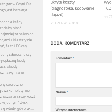
ukryte koszty
wyda
uto gaz w Gdyni. Dla
(diagnostyka, kodowanie,
TCO
ogo jest instalacja
dojazd)
11 C
odobnie każdy
29 CZERWCA 2026
chciałby płacić
najmniej za paliwo do
ojazdu. Niestety nie
DODAJ KOMENTARZ
ryć, że to LPG cały …
pony całoroczne czy
Komentarz
*
ię opłacają: kiedy
sz, a kiedy
sz na wymianie i
pony całoroczne
ą dwa komplety, nie
Nazwa
*
znacza najniższy koszt
o w jednym”. Zyski
 się wtedy, gdy brak …
Witryna internetowa