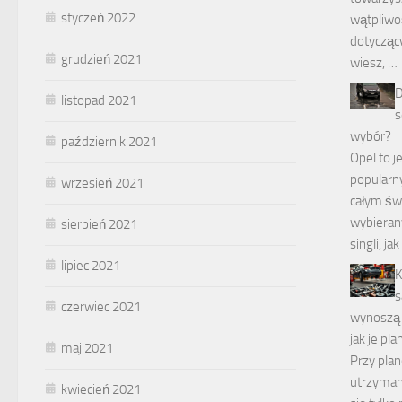
styczeń 2022
wątpliwo
dotycząc
grudzień 2021
wiesz, …
D
listopad 2021
s
wybór?
październik 2021
Opel to j
popularn
wrzesień 2021
całym świ
wybieran
sierpień 2021
singli, ja
lipiec 2021
K
s
czerwiec 2021
wynoszą 
jak je pl
maj 2021
Przy pla
utrzyman
kwiecień 2021